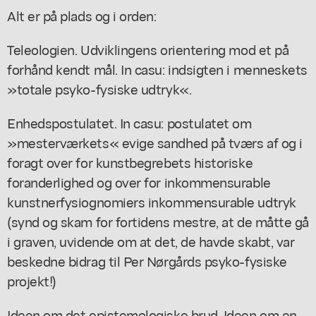
Alt er på plads og i orden:
Teleologien. Udviklingens orientering mod et på
forhånd kendt mål. In casu: indsigten i menneskets
»totale psyko-fysiske udtryk«.
Enhedspostulatet. In casu: postulatet om
»mesterværkets« evige sandhed på tværs af og i
foragt over for kunstbegrebets historiske
foranderlighed og over for inkommensurable
kunstnerfysiognomiers inkommensurable udtryk
(synd og skam for fortidens mestre, at de måtte gå
i graven, uvidende om at det, de havde skabt, var
beskedne bidrag til Per Nørgårds psyko-fysiske
projekt!)
Ideen om det epistemologiske brud. Ideen om en