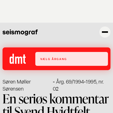
Gå
til
hovedindhold
VÆLG ÅRGANG
Søren Møller
- Årg. 69/1994-1995, nr.
Sørensen
02
En seriøs kommentar
til Svend Hvidtfelt