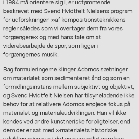
i 1994 må orientere sig i, er udtømmende
beskrevet med Svend Hvidtfelt Nielsens program
for udforskningen »af kompositionsteknikkens
regler således som vi overtager dem fra vores
forgængere« og med hans tale om at
viderebearbejde de spor, som ligger i
forgængernes musik.
Bag formuleringerne klinger Adornos sætninger
om materialet som sedimenteret ånd og som en
formidlingsinstans mellem subjektivt og objektivt,
og Svend Hvidtfelt Nielsen har tilsyneladende ikke
behov for at relativere Adornos enøjede fokus på
materialet og materialeudviklingen. Han vil ikke
kendes ved andre kunstneriske forpligtelser, end
dem der er sat med »materialets historiske
udviklingsniveau« i det snævre miljø, som han