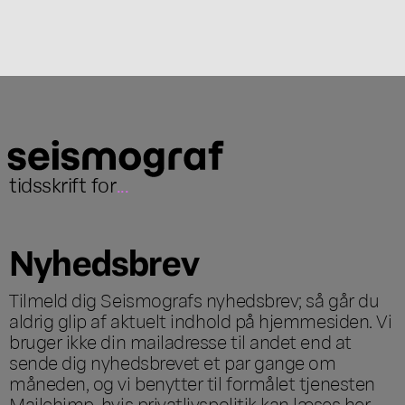
tidsskrift for
...
Nyhedsbrev
Tilmeld dig Seismografs nyhedsbrev; så går du
aldrig glip af aktuelt indhold på hjemmesiden. Vi
bruger ikke din mailadresse til andet end at
sende dig nyhedsbrevet et par gange om
måneden, og vi benytter til formålet tjenesten
Mailchimp, hvis privatlivspolitik kan læses
her
.