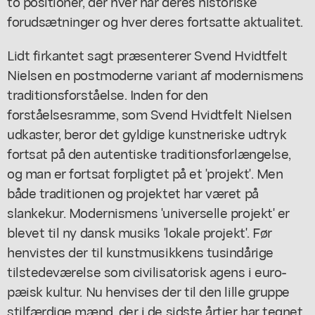
to positioner, der hver har deres historiske
forudsætninger og hver deres fortsatte aktualitet.
Lidt firkantet sagt præsenterer Svend Hvidtfelt
Nielsen en postmoderne variant af modernismens
traditionsforståelse. Inden for den
forståelsesramme, som Svend Hvidtfelt Nielsen
udkaster, beror det gyldige kunstneriske udtryk
fortsat på den autentiske traditionsforlængelse,
og man er fortsat forpligtet på et 'projekt'. Men
både traditionen og projektet har været på
slankekur. Modernismens 'universelle projekt' er
blevet til ny dansk musiks 'lokale projekt'. Før
henvistes der til kunstmusikkens tusindårige
tilstedeværelse som civilisatorisk agens i euro-
pæisk kultur. Nu henvises der til den lille gruppe
stilfærdige mænd, der i de sidste årtier har tegnet