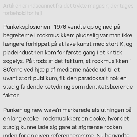
Artiklen er indscannet fra det trykte magasin; der tages
forbehold for fejl
Punkeksplosionen i 1976 vendte op og ned på
begreberne i rockmusikken: pludselig var man ikke
længere forhippet på at lave kunst med stort K, og
pladeindustrien kom for første gang i et kritisk
søgelys. På trods af det faktum, at rockmusikken i
80'erne ved hjælp af medierne nåede ud til et
uvant stort publikum, fik den paradoksalt nok en
stadig faldende betydning som identitetsbærende
faktor.
Punken og new wave'n markerede afslutningen på
en lang epoke i rockmusikken: en epoke, hvor det
stadig kunne lade sig gøre at afgrænse rocken
inden for en given referenceramme. Nu begyndte