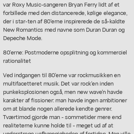
var Roxy Music-sangeren Bryan Ferry lidt af et
forbillede med den distancerede, kølige elegance,
der i star-ten af 80'erne inspirerede de så-kaldte
New Romantics med navne som Duran Duran og
Depeche Mode.
80'erne: Postmoderne opsplitning og kommerciel
rationalitet
Ved indgangen til 80'erne var rockmusikken en
multifacetteret musik. Det var rock'en inden
punkeksplosionen også, men new wave'n havde
karakter af fissioner: man havde ingen ambitioner
om at blande nogen allerede kendte genrer.
Tværtimod gjorde man - sommetider mere end
realiteterne kunne holde til - meget ud af at
understrege uafhængigheden af fortiden. Man ville