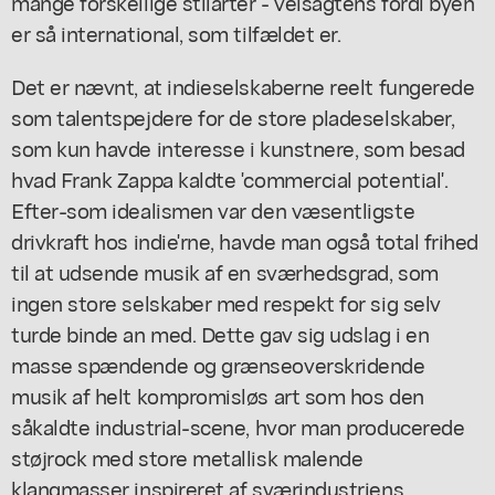
mange forskellige stilarter - velsagtens fordi byen
er så international, som tilfældet er.
Det er nævnt, at indieselskaberne reelt fungerede
som talentspejdere for de store pladeselskaber,
som kun havde interesse i kunstnere, som besad
hvad Frank Zappa kaldte 'commercial potential'.
Efter-som idealismen var den væsentligste
drivkraft hos indie'rne, havde man også total frihed
til at udsende musik af en sværhedsgrad, som
ingen store selskaber med respekt for sig selv
turde binde an med. Dette gav sig udslag i en
masse spændende og grænseoverskridende
musik af helt kompromisløs art som hos den
såkaldte industrial-scene, hvor man producerede
støjrock med store metallisk malende
klangmasser inspireret af sværindustriens