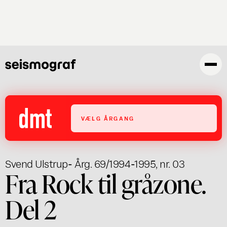
Gå
til
hovedindhold
VÆLG ÅRGANG
Svend Ulstrup
- Årg. 69/1994-1995, nr. 03
Fra Rock til gråzone.
Del 2