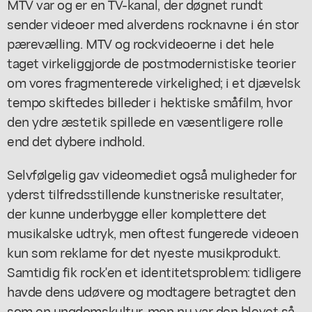
MTV var og er en TV-kanal, der døgnet rundt
sender videoer med alverdens rocknavne i én stor
pærevælling. MTV og rockvideoerne i det hele
taget virkeliggjorde de postmodernistiske teorier
om vores fragmenterede virkelighed; i et djævelsk
tempo skiftedes billeder i hektiske småfilm, hvor
den ydre æstetik spillede en væsentligere rolle
end det dybere indhold.
Selvfølgelig gav videomediet også muligheder for
yderst tilfredsstillende kunstneriske resultater,
der kunne underbygge eller komplettere det
musikalske udtryk, men oftest fungerede videoen
kun som reklame for det nyeste musikprodukt.
Samtidig fik rock'en et identitetsproblem: tidligere
havde dens udøvere og modtagere betragtet den
som en ungdomskultur, men nu var den blevet så