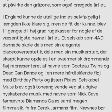
at påvirke den gråzone, som også prægede årtiet.
I England kunne de utallige indies selvfølgelig i
længden ikke klare sig, men de få, der kunne, blev
til gengæld i høj grad rugekasser for nogle af de
væsentligste navne i årtiet. Et selskab som 4AD
dannede skole dels med sin elegante
pladecoveræstetik, dels med sin musikerstab, der
skarpt kunne opdeles i en sværmerisk drømmende
fløj repræsenteret af navne som Cocteau Twins og
Dead Can Dance og i en mere hårdtslående fløj
med Birthday Party og (især) Pixies. Selskabet
Mute blev også toneangivende ved at udgive
nyskabende musik med navne som Nick Cave,
førnævnte Diamanda Galas samt megen
filmmusik, fx fra Derek Jarmans film. Nævnes bør