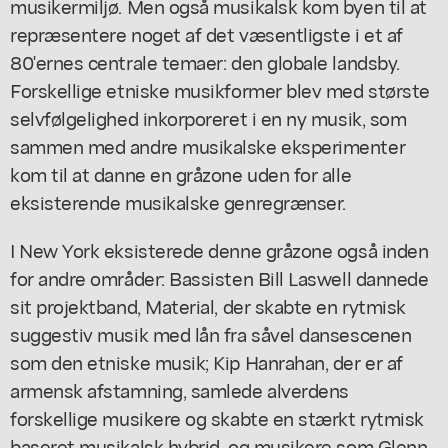
musikermiljø. Men også musikalsk kom byen til at
repræsentere noget af det væsentligste i et af
80'ernes centrale temaer: den globale landsby.
Forskellige etniske musikformer blev med største
selvfølgelighed inkorporeret i en ny musik, som
sammen med andre musikalske eksperimenter
kom til at danne en gråzone uden for alle
eksisterende musikalske genregrænser.
I New York eksisterede denne gråzone også inden
for andre områder: Bassisten Bill Laswell dannede
sit projektband, Material, der skabte en rytmisk
suggestiv musik med lån fra såvel dansescenen
som den etniske musik; Kip Hanrahan, der er af
armensk afstamning, samlede alverdens
forskellige musikere og skabte en stærkt rytmisk
baseret musikalsk hybrid, og musikere som Glenn