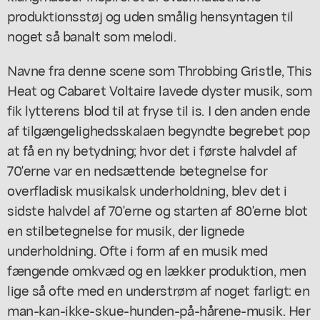
produktionsstøj og uden smålig hensyntagen til
noget så banalt som melodi.
Navne fra denne scene som Throbbing Gristle, This
Heat og Cabaret Voltaire lavede dyster musik, som
fik lytterens blod til at fryse til is. I den anden ende
af tilgængelighedsskalaen begyndte begrebet pop
at få en ny betydning; hvor det i første halvdel af
70'erne var en nedsættende betegnelse for
overfladisk musikalsk underholdning, blev det i
sidste halvdel af 70'erne og starten af 80'erne blot
en stilbetegnelse for musik, der lignede
underholdning. Ofte i form af en musik med
fængende omkvæd og en lækker produktion, men
lige så ofte med en understrøm af noget farligt: en
man-kan-ikke-skue-hunden-på-hårene-musik. Her