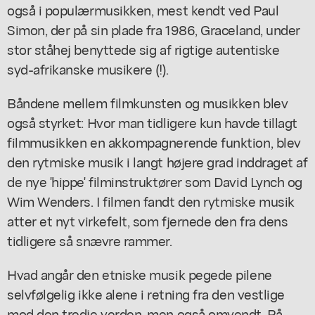
også i populærmusikken, mest kendt ved Paul
Simon, der på sin plade fra 1986, Graceland, under
stor ståhej benyttede sig af rigtige autentiske
syd-afrikanske musikere (!).
Båndene mellem filmkunsten og musikken blev
også styrket: Hvor man tidligere kun havde tillagt
filmmusikken en akkompagnerende funktion, blev
den rytmiske musik i langt højere grad inddraget af
de nye 'hippe' filminstruktører som David Lynch og
Wim Wenders. I filmen fandt den rytmiske musik
atter et nyt virkefelt, som fjernede den fra dens
tidligere så snævre rammer.
Hvad angår den etniske musik pegede pilene
selvfølgelig ikke alene i retning fra den vestlige
mod den tredje verden, men også omvendt. På