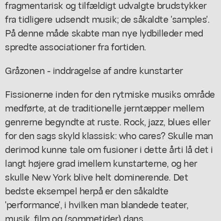
fragmentarisk og tilfældigt udvalgte brudstykker
fra tidligere udsendt musik; de såkaldte 'samples'.
På denne måde skabte man nye lydbilleder med
spredte associationer fra fortiden.
Gråzonen - inddragelse af andre kunstarter
Fissionerne inden for den rytmiske musiks område
medførte, at de traditionelle jerntæpper mellem
genrerne begyndte at ruste. Rock, jazz, blues eller
for den sags skyld klassisk: who cares? Skulle man
derimod kunne tale om fusioner i dette årti lå det i
langt højere grad imellem kunstarterne, og her
skulle New York blive helt dominerende. Det
bedste eksempel herpå er den såkaldte
'performance', i hvilken man blandede teater,
musik, film og (sommetider) dans.