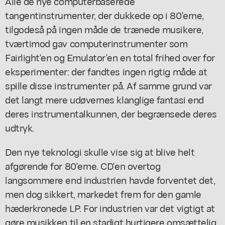
Alle de nye computerbaserede
tangentinstrumenter, der dukkede op i 80'erne,
tilgodeså på ingen måde de trænede musikere,
tværtimod gav computerinstrumenter som
Fairlight'en og Emulator'en en total frihed over for
eksperimenter: der fandtes ingen rigtig måde at
spille disse instrumenter på. Af samme grund var
det langt mere udøvernes klanglige fantasi end
deres instrumentalkunnen, der begrænsede deres
udtryk.
Den nye teknologi skulle vise sig at blive helt
afgørende for 80'erne. CD'en overtog
langsommere end industrien havde forventet det,
men dog sikkert, markedet frem for den gamle
hæderkronede LP. For industrien var det vigtigt at
gøre musikken til en stadigt hurtigere omsættelig