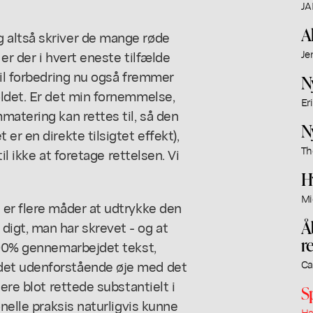
JA
A
 altså skriver de mange røde
er der i hvert eneste tilfælde
Je
til forbedring nu også fremmer
N
oldet. Er det min fornemmelse,
Er
matering kan rettes til, så den
N
er en direkte tilsigtet effekt),
Th
il ikke at foretage rettelsen. Vi
H
Mi
 er flere måder at udtrykke den
Å
igt, man har skrevet - og at
r
 100% gennemarbejdet tekst,
det udenforstående øje med det
Ca
ere blot rettede substantielt i
S
onelle praksis naturligvis kunne
Ha