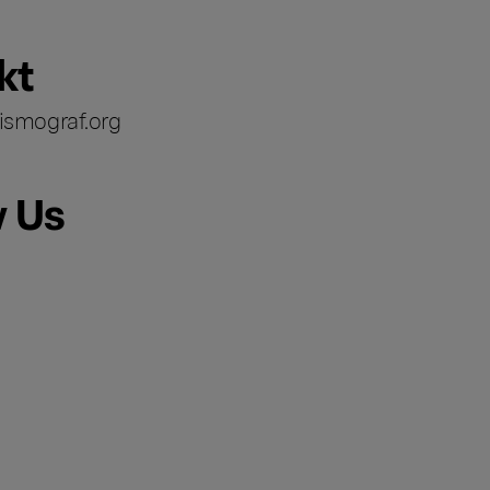
kt
ismograf.org
w Us