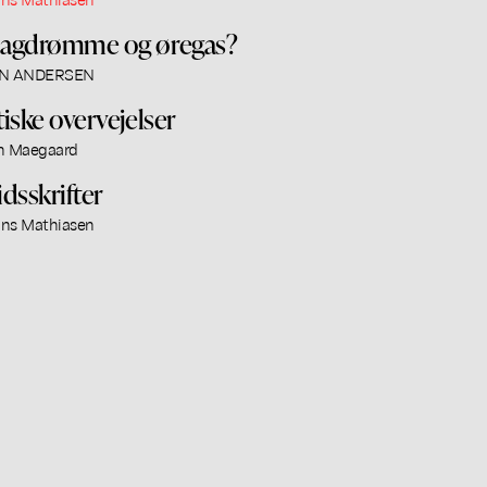
agdrømme og øregas?
N ANDERSEN
tiske overvejelser
n Maegaard
idsskrifter
ns Mathiasen