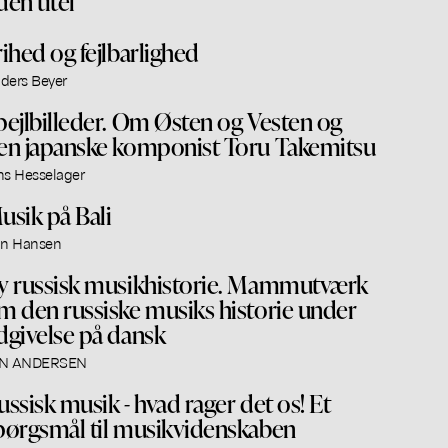
den titel
rihed og fejlbarlighed
ders Beyer
pejlbilleder. Om Østen og Vesten og
en japanske komponist Toru Takemitsu
ns Hesselager
usik på Bali
an Hansen
y russisk musikhistorie. Mammutværk
m den russiske musiks historie under
dgivelse på dansk
N ANDERSEN
ussisk musik - hvad rager det os! Et
pørgsmål til musikvidenskaben