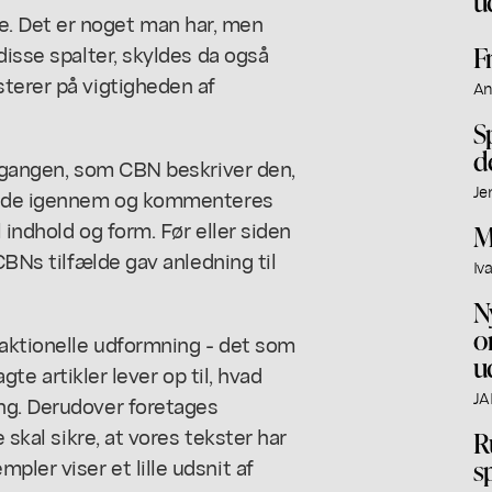
u
. Det er noget man har, men
disse spalter, skyldes da også
F
terer på vigtigheden af
An
S
d
dsgangen, som CBN beskriver den,
Je
es de igennem og kommenteres
 indhold og form. Før eller siden
M
CBNs tilfælde gav anledning til
Iv
N
o
aktionelle udformning - det som
u
agte artikler lever op til, hvad
JA
ng. Derudover foretages
 skal sikre, at vores tekster har
R
ler viser et lille udsnit af
s