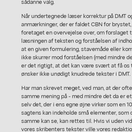
sådanne valg.
Når undertegnede læser korrektur på DMT og
anmærkninger, der er faldet CBN for brystet, 
foretaget en overvejelse over, om forslaget 
læsningen af teksten og forståelsen af indh
at en given formulering, stavemåde eller kom
ikke skurrer mod forståelsen (med mindre det 
er det rigtigt, at det kan være svært at få os t
ønsker ikke unødigt knudrede tekster i DMT.
Har man skrevet meget, ved man, at der ofte
samme mening på - med mindre det da er et d
selv det, der i ens egne øjne virker som en
sagtens kan indeholde små elementer, som 
samme kan se, kan rettes til. Hvis vi uden vid
vores skribenters tekster ville vores redakti