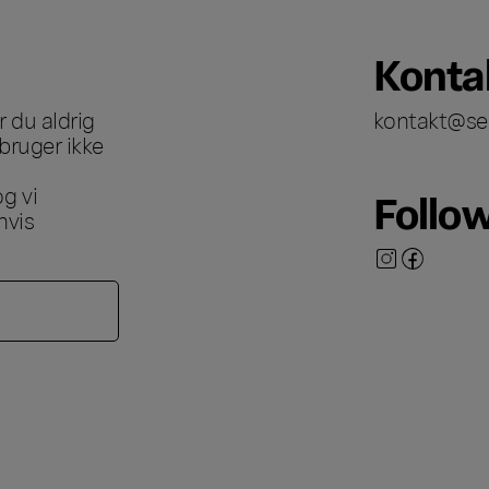
Konta
 du aldrig
kontakt@se
bruger ikke
g vi
Follo
hvis