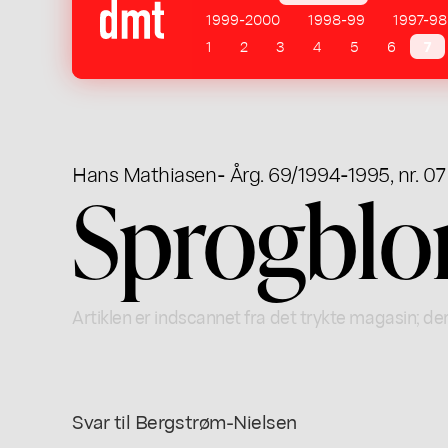
1999-2000
1998-99
1997-98
1
2
3
4
5
6
7
Hans Mathiasen
- Årg. 69/1994-1995, nr. 07
Sprogblom
Artiklen er indscannet fra det trykte magasin; der
Svar til Bergstrøm-Nielsen