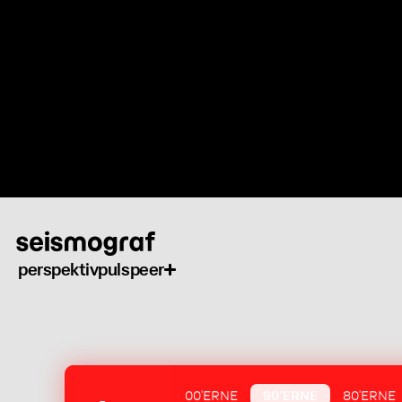
Gå
til
hovedindhold
perspektiv
puls
peer
00'ERNE
90'ERNE
80'ERNE