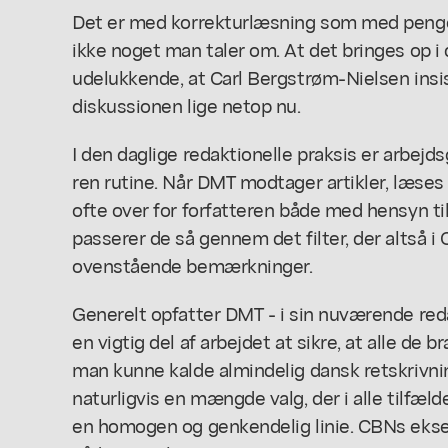
Det er med korrekturlæsning som med penge
ikke noget man taler om. At det bringes op i 
udelukkende, at Carl Bergstrøm-Nielsen insis
diskussionen lige netop nu.
I den daglige redaktionelle praksis er arbej
ren rutine. Når DMT modtager artikler, læs
ofte over for forfatteren både med hensyn til
passerer de så gennem det filter, der altså i 
ovenstående bemærkninger.
Generelt opfatter DMT - i sin nuværende red
en vigtig del af arbejdet at sikre, at alle de br
man kunne kalde almindelig dansk retskrivni
naturligvis en mængde valg, der i alle tilfælde
en homogen og genkendelig linie. CBNs eksemp