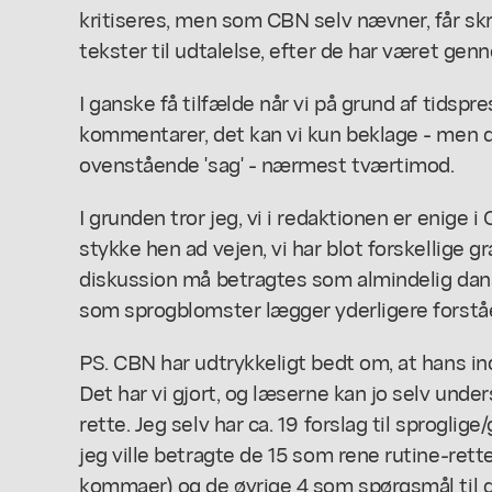
kritiseres, men som CBN selv nævner, får skr
tekster til udtalelse, efter de har været genn
I ganske få tilfælde når vi på grund af tidspr
kommentarer, det kan vi kun beklage - men de
ovenstående 'sag' - nærmest tværtimod.
I grunden tror jeg, vi i redaktionen er enige 
stykke hen ad vejen, vi har blot forskellige g
diskussion må betragtes som almindelig dans
som sprogblomster lægger yderligere forståels
PS. CBN har udtrykkeligt bedt om, at hans i
Det har vi gjort, og læserne kan jo selv unde
rette. Jeg selv har ca. 19 forslag til sproglig
jeg ville betragte de 15 som rene rutine-rett
kommaer) og de øvrige 4 som spørgsmål til d