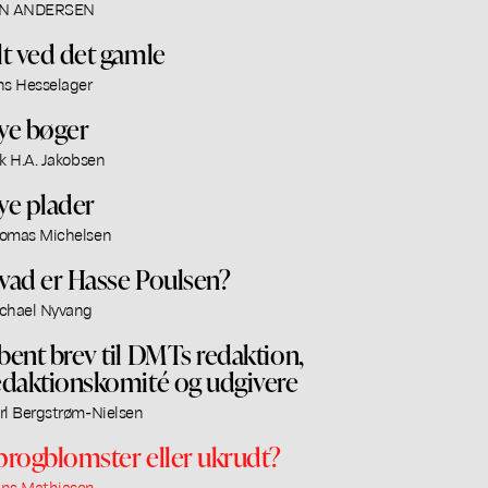
N ANDERSEN
lt ved det gamle
ns Hesselager
ye bøger
ik H.A. Jakobsen
ye plader
omas Michelsen
vad er Hasse Poulsen?
chael Nyvang
bent brev til DMTs redaktion,
edaktionskomité og udgivere
rl Bergstrøm-Nielsen
progblomster eller ukrudt?
ns Mathiasen