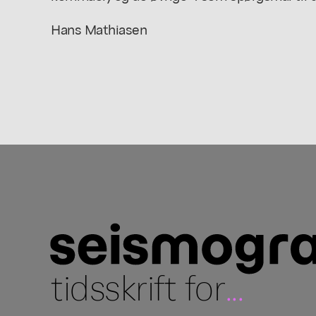
Hans Mathiasen
tidsskrift for
...