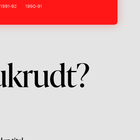
1991-92
1990-91
ukrudt?