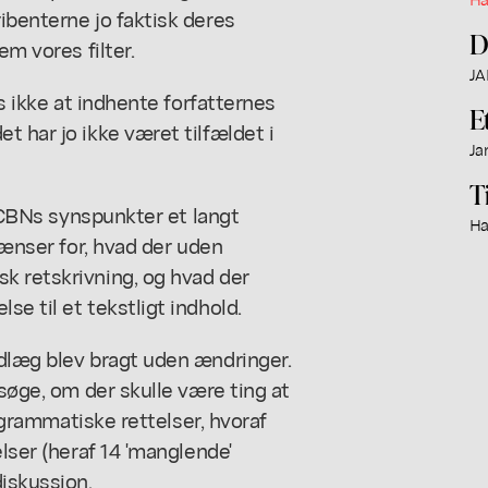
ibenterne jo faktisk deres
D
em vores filter.
JA
es ikke at indhente forfatternes
E
t har jo ikke været tilfældet i
Ja
T
i CBNs synspunkter et langt
Ha
rænser for, hvad der uden
k retskrivning, og hvad der
e til et tekstligt indhold.
ndlæg blev bragt uden ændringer.
rsøge, om der skulle være ting at
e/grammatiske rettelser, hvoraf
elser (heraf 14 'manglende'
iskussion.