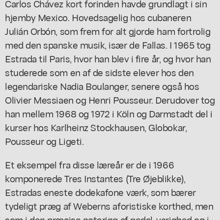
Carlos Chávez kort forinden havde grundlagt i sin
hjemby Mexico. Hovedsagelig hos cubaneren
Julián Orbón, som frem for alt gjorde ham fortrolig
med den spanske musik, især de Fallas. I 1965 tog
Estrada til Paris, hvor han blev i fire år, og hvor han
studerede som en af de sidste elever hos den
legendariske Nadia Boulanger, senere også hos
Olivier Messiaen og Henri Pousseur. Derudover tog
han mellem 1968 og 1972 i Köln og Darmstadt del i
kurser hos Karlheinz Stockhausen, Globokar,
Pousseur og Ligeti.
Et eksempel fra disse læreår er de i 1966
komponerede Tres Instantes (Tre Øjeblikke),
Estradas eneste dodekafone værk, som bærer
tydeligt præg af Weberns aforistiske korthed, men
som i den præcise notering af pedal-varighed og i