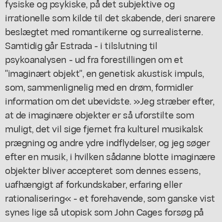
fysiske og psykiske, på det subjektive og
irrationelle som kilde til det skabende, deri snarere
beslægtet med romantikerne og surrealisterne.
Samtidig går Estrada - i tilslutning til
psykoanalysen - ud fra forestillingen om et
"imaginært objekt", en genetisk akustisk impuls,
som, sammenlignelig med en drøm, formidler
information om det ubevidste. »Jeg stræber efter,
at de imaginære objekter er så uforstilte som
muligt, det vil sige fjernet fra kulturel musikalsk
prægning og andre ydre indflydelser, og jeg søger
efter en musik, i hvilken sådanne blotte imaginære
objekter bliver accepteret som dennes essens,
uafhængigt af forkundskaber, erfaring eller
rationalisering« - et forehavende, som ganske vist
synes lige så utopisk som John Cages forsøg på