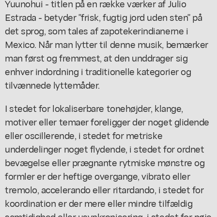
Yuunohui - titlen på en række værker af Julio
Estrada - betyder "frisk, fugtig jord uden sten" på
det sprog, som tales af zapotekerindianerne i
Mexico. Når man lytter til denne musik, bemærker
man først og fremmest, at den unddrager sig
enhver indordning i traditionelle kategorier og
tilvænnede lyttemåder.
I stedet for lokaliserbare tonehøjder, klange,
motiver eller temaer foreligger der noget glidende
eller oscillerende, i stedet for metriske
underdelinger noget flydende, i stedet for ordnet
bevægelse eller prægnante rytmiske mønstre og
formler er der heftige overgange, vibrato eller
tremolo, accelerando eller ritardando, i stedet for
koordination er der mere eller mindre tilfældig
samtidighed eller usynkronisering, i stedet for nøje