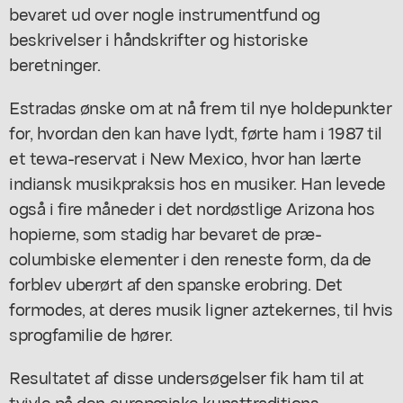
bevaret ud over nogle instrumentfund og
beskrivelser i håndskrifter og historiske
beretninger.
Estradas ønske om at nå frem til nye holdepunkter
for, hvordan den kan have lydt, førte ham i 1987 til
et tewa-reservat i New Mexico, hvor han lærte
indiansk musikpraksis hos en musiker. Han levede
også i fire måneder i det nordøstlige Arizona hos
hopierne, som stadig har bevaret de præ-
columbiske elementer i den reneste form, da de
forblev uberørt af den spanske erobring. Det
formodes, at deres musik ligner aztekernes, til hvis
sprogfamilie de hører.
Resultatet af disse undersøgelser fik ham til at
tvivle på den europæiske kunsttraditions