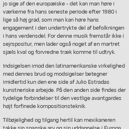
jo sige af den europæiske - det kan man høre i
værkerne fra hans seneste periode efter 1980 i
lige så høj grad, som man kan høre hans
engagement i den undertrykte del af befolkningen
i hans verdensdel. For denne musik fremstår ikke i
sejrspositur, men lader også noget af en martret
sjæls kval og forvredne træk komme til udtryk.
Indsigelsen imod den latinamerikanske virkelighed
med dennes brud og modsigelser betegner
imidlertid kun den ene side af Julio Estradas
kunstneriske arbejde. På den anden side findes der
tydelige forbindelser til den vestlige avantgardes
højt forfinede kompositionsteknik.
Tilbøjelighed og tilgang hertil kan mexikaneren
takke sin spanske arv og sin uddannelse i Europa