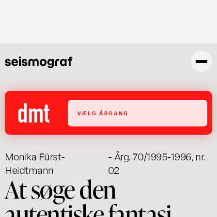
Gå
til
hovedindhold
VÆLG ÅRGANG
Monika Fürst-
- Årg. 70/1995-1996, nr.
Heidtmann
02
At søge den
autentiske fantasi.