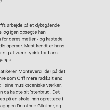
?
rffs arbejde på et dybtgående
, og igen opsøgte han
 for deres metier - og kastede
dis operaer. Mest kendt er hans
r sig at være typisk for hans
gange.
matikeren Monteverdi, der på det
nre som Orff mere radikalt end
 i sine musiksceniske værker,
da kaldte sit 'stenbrud'. Det
des på en skole, han oprettede i
gogen Dorothee Giinther, og