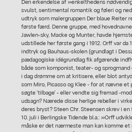
Den erkendelse af »enkelthedens nødvendi
svulst, sentimental romantik og føleri og ne
udtryk som malergruppen
Der blaue Reiter
r
første færd. Denne gruppe, med hovednavne 
Jawlen-sky, Macke og Munter, havde hjemste
udstillede her første gang i 1912. Orff var da
indtryk og Bauhaus-skolen (grundlagt i Des
pædagogiske idégrundlag fik afgørende indfl
både som komponist, teater- og sprogmand 
i dag drømme om at kritisere, eller blot ant
som Miro, Picasso og Klee - for at nævne et p
søgte 'tilbage' - eller vendte sig fremad -mo
udsagn? Nærede disse herlige rebeller i virk
deres bryst? Steen Chr. Steensen skrev i en 
10. juli i Berlingske Tidende bl.a.: »Orff udvi
måske er det nærmeste man kan komme et na