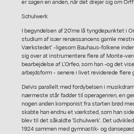
er sagen en anden, når det drejer sig om Orff
Schulwerk
I begyndelsen af 20'rne lå tyngdepunktet i O
studium af især renæssancens gamle mestre
Værkstedet' -ligesom Bauhaus-folkene inden
sig over at instrumentere flere af Monte-ver
bearbejdelse af L'Orfeo, som han -og det vise
arbejdsform - senere i livet reviderede flere 
Delvis parallelt med fordybelsen i musikdra
nærmeste står fadder til operagenren, en ge
nogen anden komponist fra starten brød med
skabte han endnu et værksted, som han siden 
blev til det såkaldte 'Schulwerk'. Det udvikle
1924 sammen med gymnastik- og dansepæda