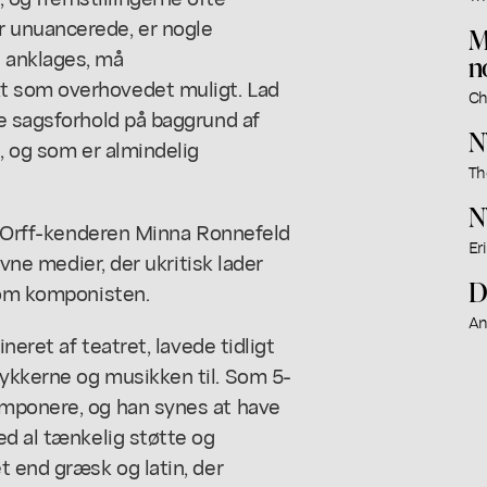
 unuancerede, er nogle
M
 anklages, må
n
t som overhovedet muligt. Lad
Ch
e sagsforhold på baggrund af
N
, og som er almindelig
Th
N
rl Orff-kenderen Minna Ronnefeld
Er
evne medier, der ukritisk lader
D
r om komponisten.
An
neret af teatret, lavede tidligt
ykkerne og musikken til. Som 5-
omponere, og han synes at have
ed al tænkelig støtte og
t end græsk og latin, der