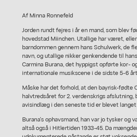
Af Minna Ronnefeld
Jorden rundt fejres i år en mand, som blev fø
hovedstad Miinchen. Utallige har været, eller
barndommen gennem hans
Schulwerk,
de fl
navn, og utallige nikker genkendende til ha
Carmina Burana,
det hyppigst opførte kor- 
internationale musikscene i de sidste 5-6 årt
Måske har det forhold, at den bayrisk-fødte Ca
halvtredsåret for 2. verdenskrigs afslutning, bi
avisindlæg i den seneste tid er blevet langet
Burana's
ophavsmand, han var jo tysker og valgt
altså også i Hitlertiden 1933-45. Da mængden
udokumenterede påstande er støt voksende, 