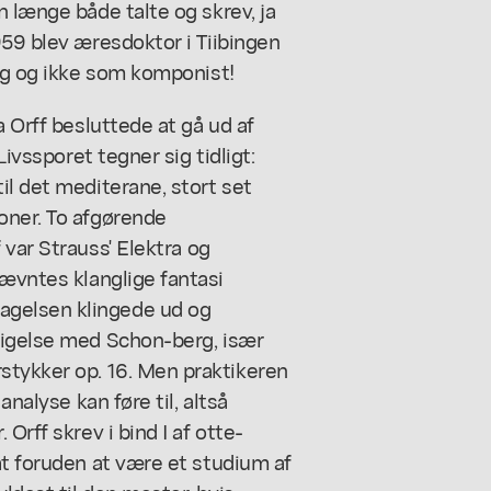
n længe både talte og skrev, ja
959 blev æresdoktor i Tiibingen
rog og ikke som komponist!
a Orff besluttede at gå ud af
Livssporet tegner sig tidligt:
il det mediterane, stort set
oner. To afgørende
 var Strauss'
Elektra
og
ævntes klanglige fantasi
gelsen klingede ud og
tigelse med Schon-berg, især
rstykker
op. 16. Men praktikeren
analyse kan føre til, altså
Orff skrev i bind I af otte-
 at foruden at være et studium af