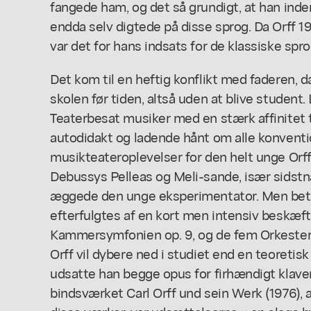
fangede ham, og det så grundigt, at han inde
endda selv digtede på disse sprog. Da Orff 1
var det for hans indsats for de klassiske sp
Det kom til en heftig konflikt med faderen, d
skolen før tiden, altså uden at blive student. 
Teaterbesat musiker med en stærk affinitet t
autodidakt og ladende hånt om alle konventi
musikteateroplevelser for den helt unge Orff
Debussys
Pelleas og Meli-sande,
især sidstn
æggede den unge eksperimentator. Men beta
efterfulgtes af en kort men intensiv beskæf
Kammersymfonien
op. 9, og de fem
Orkeste
Orff vil dybere ned i studiet end en teoretisk 
udsatte han begge opus for firhændigt klaver. 
bindsværket
Carl Orff und sein Werk
(1976),