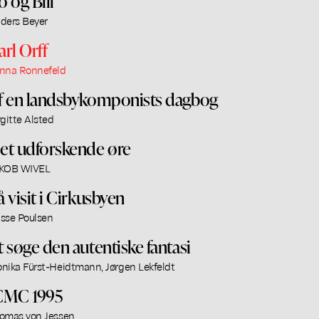
o og Bill
ders Beyer
arl Orff
nna Ronnefeld
f en landsbykomponists dagbog
rgitte Alsted
et udforskende øre
KOB WIVEL
å visit i Cirkusbyen
sse Poulsen
t søge den autentiske fantasi
nika Fürst-Heidtmann, Jørgen Lekfeldt
CMC 1995
omas von Jessen