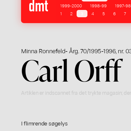
1999-2000
1998-99
1997-98
1
2
3
4
5
6
7
Minna Ronnefeld
- Årg. 70/1995-1996, nr. 0
Carl Orff
Artiklen er indscannet fra det trykte magasin; der
I flimrende søgelys