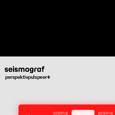
Gå
til
hovedindhold
perspektiv
puls
peer
00'ERNE
90'ERNE
80'ERNE