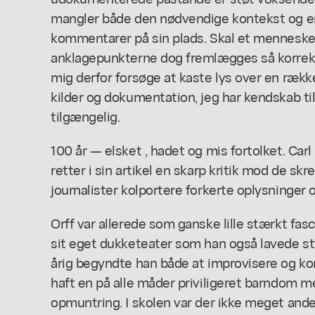
mangler både den nødvendige kontekst og er
kommentarer på sin plads. Skal et menneske
anklagepunkterne dog fremlægges så korrek
mig derfor forsøge at kaste lys over en rækk
kilder og dokumentation, jeg har kendskab til
tilgængelig.
100 år — elsket , hadet og mis fortolket. Ca
retter i sin artikel en skarp kritik mod de skr
journalister kolportere forkerte oplysninge
Orff var allerede som ganske lille stærkt fasci
sit eget dukketeater som han også lavede st
årig begyndte han både at improvisere og k
haft en på alle måder priviligeret barndom m
opmuntring. I skolen var der ikke meget ande