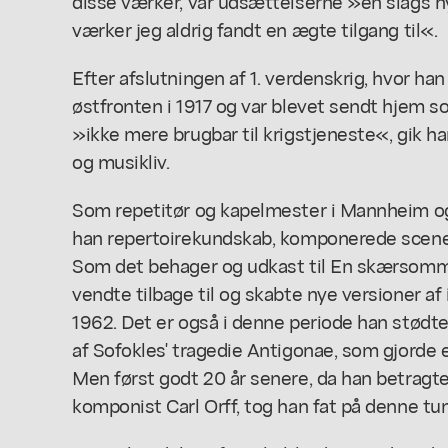
disse værker, var udsættelserne »en slags hy
værker jeg aldrig fandt en ægte tilgang til«.
Efter afslutningen af 1. verdenskrig, hvor ha
østfronten i 1917 og var blevet sendt hjem 
»ikke mere brugbar til krigstjeneste«, gik han
og musikliv.
Som repetitør og kapelmester i Mannheim og
han repertoirekundskab, komponerede scenem
Som
det behager
og udkast til
En skærsomm
vendte tilbage til og skabte nye versioner af i 
1962. Det er også i denne periode han stødt
af Sofokles' tragedie
Antigonae,
som gjorde e
Men først godt 20 år senere, da han betrag
komponist Carl Orff, tog han fat på denne tu