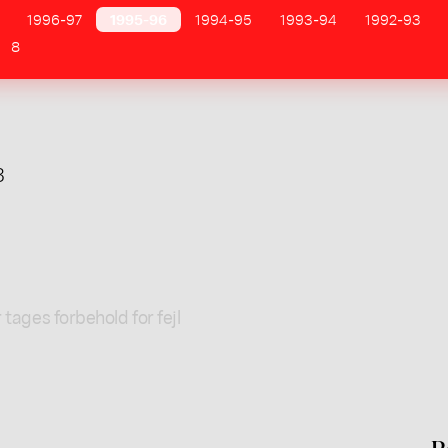
1996-97
1995-96
1994-95
1993-94
1992-93
8
3
 tages forbehold for fejl