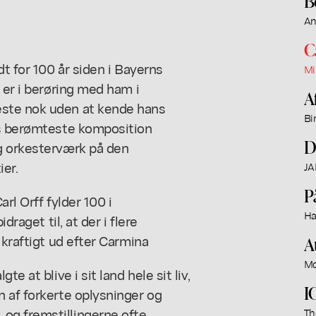
B
An
C
dt for 100 år siden i Bayerns
Mi
 er i berøring med ham i
A
este nok uden at kende hans
Bi
ns berømteste komposition
D
og orkesterværk på den
ier.
JA
P
rl Orff fylder 100 i
Ha
draget til, at der i flere
 kraftigt ud efter
Carmina
A
Mo
e at blive i sit land hele sit liv,
I
 af forkerte oplysninger og
og fremstillingerne ofte
Th