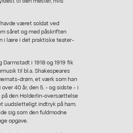
ldest til den mester, hvis
n havde været soldat ved
som såret og med påskriften
 i lære i det praktiske teater-
 Darmstadt i 1918 og 1919 fik
usik til bl.a. Shakespeares
ernats-drøm,
et værk som han
over 40 år, den 5. - og sidste - i
e på den Holderlin-oversættelse
t uudsletteligt indtryk på ham.
tede sig som den fuldmodne
nge opgave.