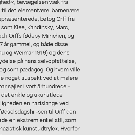
ghed«, bevægelsen væk fra
d til det elementære, barnenære
epræsenterede, betog Orff fra
som Klee, Kandinsky, Marc,
d i Orffs fødeby Miinchen, og
 17 år gammel, og både disse
sau og Weimar 1919) og dens
ydelse på hans selvopfattelse,
og som pædagog. Og hvem ville
yde noget suspekt ved at malere
ar søjler i vort århundrede -
d det enkle og ukunstlede
eligheden en nazislange ved
fødselsdagshil-sen til Orff den
klede en ekstrem enkel stil, som
zistisk kunstudtryk«. Hvorfor