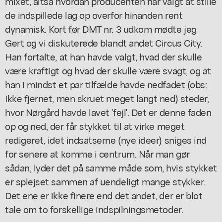
mixet, altså hvordan producenten har valgt at stille
de indspillede lag op overfor hinanden rent
dynamisk. Kort før DMT nr. 3 udkom mødte jeg
Gert og vi diskuterede blandt andet Circus City.
Han fortalte, at han havde valgt, hvad der skulle
være kraftigt og hvad der skulle være svagt, og at
han i mindst et par tilfælde havde nedfadet (obs:
Ikke fjernet, men skruet meget langt ned) steder,
hvor Nørgård havde lavet 'fejl'. Det er denne faden
op og ned, der får stykket til at virke meget
redigeret, idet indsatserne (nye ideer) sniges ind
for senere at komme i centrum. Når man gør
sådan, lyder det på samme måde som, hvis stykket
er splejset sammen af uendeligt mange stykker.
Det ene er ikke finere end det andet, der er blot
tale om to forskellige indspilningsmetoder.