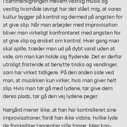
I sammenligningen mellem vestlig musik og
vestlig livsmåde iøvrigt har det slået mig, at vores
kultur bygger på kontrol og dermed på angsten for
at give slip. Når man arbejder med improvisation
bliver man virkeligt konfronteret med angsten for
at give slip og ønsket om kontrol. Hver gang man
skal spille, træder man ud på dybt vand uden at
vide, om man kan holde sig flydende. Det er derfor
utroligt fristende at benytte tricks og vendinger,
som har virket tidligere. På den anden side ved
man, at musikken kun virker, hvis man giver helt
slip. Hvis man tør gå med lydene, tør give dem
deres plads, tør gå den vej lydene peger.
Nørgård mener ikke, at han har kontrolleret sine
improvisationer, fordi han ikke vidste, hvilke lyde
de forskellige tangenter ville trigge. Men kon-