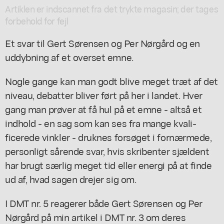
Artiklen er indscannet fra det trykte magasin; der tages
forbehold for fejl
Et svar til Gert Sørensen og Per Nørgård og en
uddybning af et overset emne.
Nogle gange kan man godt blive meget træt af det
niveau, debatter bliver ført på her i landet. Hver
gang man prøver at få hul på et emne - altså et
indhold - en sag som kan ses fra mange kvali-
ficerede vinkler - druknes forsøget i fornærmede,
personligt sårende svar, hvis skribenter sjældent
har brugt særlig meget tid eller energi på at finde
ud af, hvad sagen drejer sig om.
I DMT nr. 5 reagerer både Gert Sørensen og Per
Nørgård på min artikel i DMT nr. 3 om deres