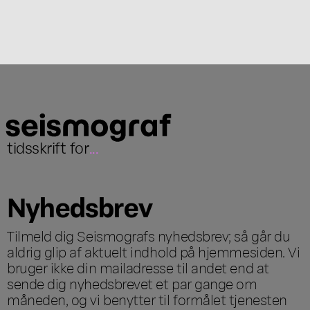
tidsskrift for
...
Nyhedsbrev
Tilmeld dig Seismografs nyhedsbrev; så går du
aldrig glip af aktuelt indhold på hjemmesiden. Vi
bruger ikke din mailadresse til andet end at
sende dig nyhedsbrevet et par gange om
måneden, og vi benytter til formålet tjenesten