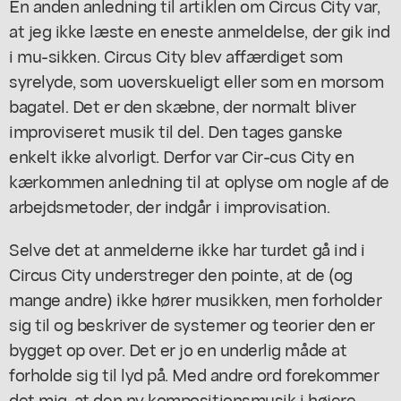
En anden anledning til artiklen om Circus City var,
at jeg ikke læste en eneste anmeldelse, der gik ind
i mu-sikken. Circus City blev affærdiget som
syrelyde, som uoverskueligt eller som en morsom
bagatel. Det er den skæbne, der normalt bliver
improviseret musik til del. Den tages ganske
enkelt ikke alvorligt. Derfor var Cir-cus City en
kærkommen anledning til at oplyse om nogle af de
arbejdsmetoder, der indgår i improvisation.
Selve det at anmelderne ikke har turdet gå ind i
Circus City understreger den pointe, at de (og
mange andre) ikke hører musikken, men forholder
sig til og beskriver de systemer og teorier den er
bygget op over. Det er jo en underlig måde at
forholde sig til lyd på. Med andre ord forekommer
det mig, at den ny kompositionsmusik i højere