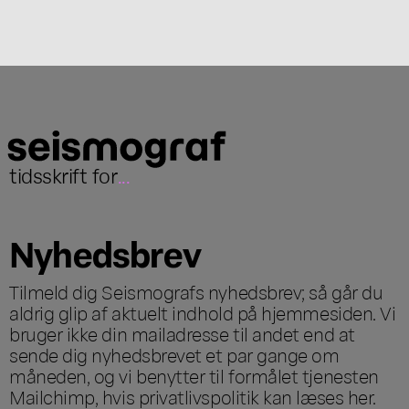
tidsskrift for
...
Nyhedsbrev
Tilmeld dig Seismografs nyhedsbrev; så går du
aldrig glip af aktuelt indhold på hjemmesiden. Vi
bruger ikke din mailadresse til andet end at
sende dig nyhedsbrevet et par gange om
måneden, og vi benytter til formålet tjenesten
Mailchimp, hvis privatlivspolitik kan læses
her
.