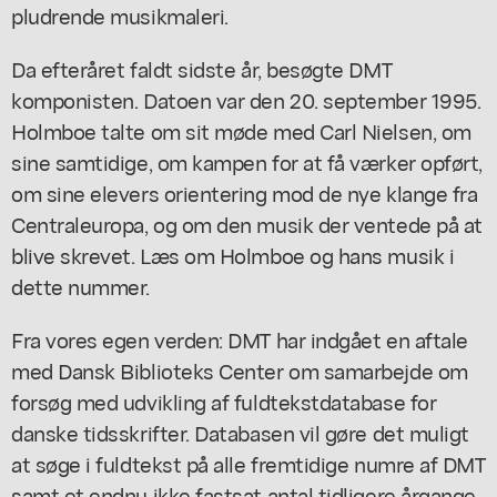
pludrende musikmaleri.
Da efteråret faldt sidste år, besøgte DMT
komponisten. Datoen var den 20. september 1995.
Holmboe talte om sit møde med Carl Nielsen, om
sine samtidige, om kampen for at få værker opført,
om sine elevers orientering mod de nye klange fra
Centraleuropa, og om den musik der ventede på at
blive skrevet. Læs om Holmboe og hans musik i
dette nummer.
Fra vores egen verden: DMT har indgået en aftale
med Dansk Biblioteks Center om samarbejde om
forsøg med udvikling af fuldtekstdatabase for
danske tidsskrifter. Databasen vil gøre det muligt
at søge i fuldtekst på alle fremtidige numre af DMT
samt et endnu ikke fastsat antal tidligere årgange.