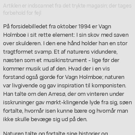
Artiklen er indscannet fra det trykte magasin; der tages
forbehold for fejl
På forsidebilledet fra oktober 1994 er Vagn
Holmboe i sit rette element: I sin skov med saven
over skulderen. I den ene hånd holder han en stor
tragtformet svamp. Et af naturens vidundere,
næsten som et musikinstrument - lige før der
kommer musik ud af den. Hvad der i en vis
forstand også gjorde for Vagn Holmboe; naturen
var livgivende og gav inspiration til komponisten.
Han talte om den Arresø, der om vinteren under
isskruninger gav mørkt-klingende lyde fra sig, søen
fortalte, hvornår isen kunne bære og hvornår man
ikke skulle bevæge sig ud på den.
Naturen talte og fortalte sine historier og