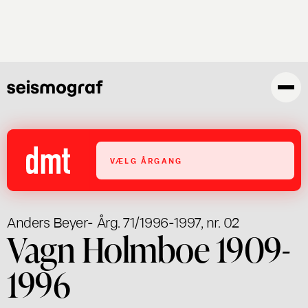
Gå
til
hovedindhold
VÆLG ÅRGANG
Anders Beyer
- Årg. 71/1996-1997, nr. 02
Vagn Holmboe 1909-
1996