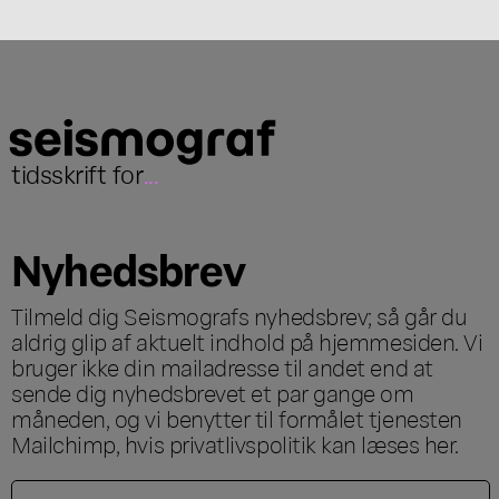
tidsskrift for
...
Nyhedsbrev
Tilmeld dig Seismografs nyhedsbrev; så går du
aldrig glip af aktuelt indhold på hjemmesiden. Vi
bruger ikke din mailadresse til andet end at
sende dig nyhedsbrevet et par gange om
måneden, og vi benytter til formålet tjenesten
Mailchimp, hvis privatlivspolitik kan læses
her
.