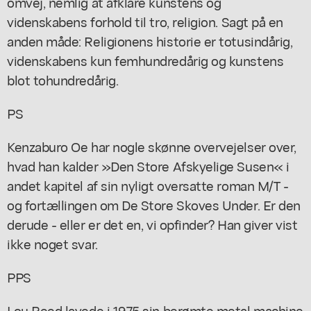
omvej, nemlig at afklare kunstens og
videnskabens forhold til tro, religion. Sagt på en
anden måde: Religionens historie er totusindårig,
videnskabens kun femhundredårig og kunstens
blot tohundredårig.
PS
Kenzaburo Oe har nogle skønne overvejelser over,
hvad han kalder »Den Store Afskyelige Susen« i
andet kapitel af sin nyligt oversatte roman M/T -
og fortællingen om De Store Skoves Under. Er den
derude - eller er det en, vi opfinder? Han giver vist
ikke noget svar.
PPS
Lou Reed lavede i 1975 sin berømte metal machine