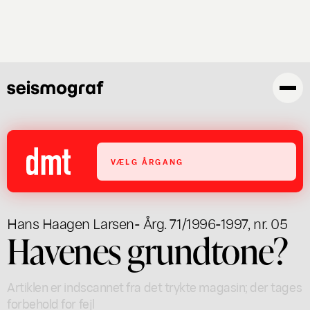
Gå
til
hovedindhold
VÆLG ÅRGANG
Hans Haagen Larsen
- Årg. 71/1996-1997, nr. 05
Havenes grundtone?
Artiklen er indscannet fra det trykte magasin; der tages
forbehold for fejl