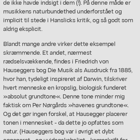
de ikke havde indsigt i dem (!). På denne måde er
musikkens naturbundethed underforstået og
implicit til stede i Hanslicks kritik, og så godt som
aldrig eksplicit.
Blandt mange andre virker dette eksempel
skræmmende. Et andet, nærmest
rædselsvækkende, findes i Friedrich von
Hauseggers bog Die Musik als Ausdruck fra 1885,
hvor han, tydeligt inspireret af Darwin, tilskriver
hvert menneske en kropslig, biologisk funderet
»absolut grundtone«. Denne tone minder mig
faktisk om Per Nørgårds »havenes grundtone«.
Og det gør ingen forskel, at Hausegger placerer
tonen i mennesket - da dette jo opfattes som
natur. (Hauseggers bog var i øvrigt et dybt
engageret - og uvidenskabeligt - kampskrift for