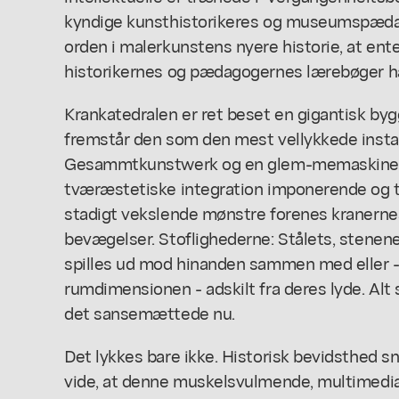
kyndige kunsthistorikeres og museumspæda
orden i malerkunstens nyere historie, at en
historikernes og pædagogernes lærebøger har 
Krankatedralen er ret beset en gigantisk by
fremstår den som den mest vellykkede install
Gesammtkunstwerk og en glem-memaskine. S
tværæstetiske integration imponerende og t
stadigt vekslende mønstre forenes kranerne
bevægelser. Stoflighederne: Stålets, stenen
spilles ud mod hinanden sammen med eller -
rumdimensionen - adskilt fra deres lyde. Alt s
det sansemættede nu.
Det lykkes bare ikke. Historisk bevidsthed sni
vide, at denne muskelsvulmende, multimediale