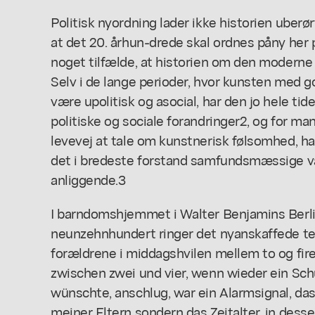
Politisk nyordning lader ikke historien uberørt
at det 20. århun-drede skal ordnes påny her p
noget tilfælde, at historien om den moderne 
Selv i de lange perioder, hvor kunsten med go
være upolitisk og asocial, har den jo hele ti
politiske og sociale forandringer2, og for mang
levevej at tale om kunstnerisk følsomhed, h
det i bredeste forstand samfundsmæssige v
anliggende.3
I barndomshjemmet i Walter Benjamins Berl
neunzehnhundert ringer det nyanskaffede tel
forældrene i middagshvilen mellem to og fire
zwischen zwei und vier, wenn wieder ein Sc
wünschte, anschlug, war ein Alarmsignal, das
meiner Eltern sondern das Zeitalter, in desse