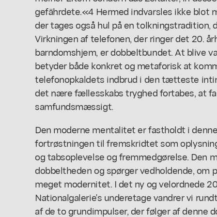
gefährdete.«4 Hermed indvarsles ikke blot
der tages også hul på en tolkningstradition, 
Virkningen af telefonen, der ringer det 20. å
barndomshjem, er dobbeltbundet. At blive v
betyder både konkret og metaforisk at komm
telefonopkaldets indbrud i den tætteste int
det nære fællesskabs tryghed fortabes, at f
samfundsmæssigt.
Den moderne mentalitet er fastholdt i denn
fortrøstningen til fremskridtet som oplysning
og tabsoplevelse og fremmedgørelse. Den m
dobbeltheden og spørger vedholdende, om prob
meget modernitet. I det ny og velordnede 20
Nationalgalerie's underetage vandrer vi rund
af de to grundimpulser, der følger af denne 