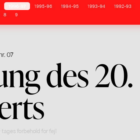
1996-97
1995-96
1994-95
1993-94
1992-93
8
9
nr. 07
ng des 20.
erts
 tages forbehold for fejl