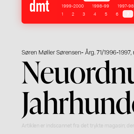
1999-2000
1998-99
1997-98
1
2
3
4
5
6
7
Søren Møller Sørensen
- Årg. 71/1996-1997, 
Neuordnu
Jahrhund
Artiklen er indscannet fra det trykte magasin; der