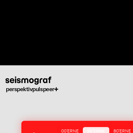
Gå
til
hovedindhold
perspektiv
puls
peer
00'ERNE
90'ERNE
80'ERNE