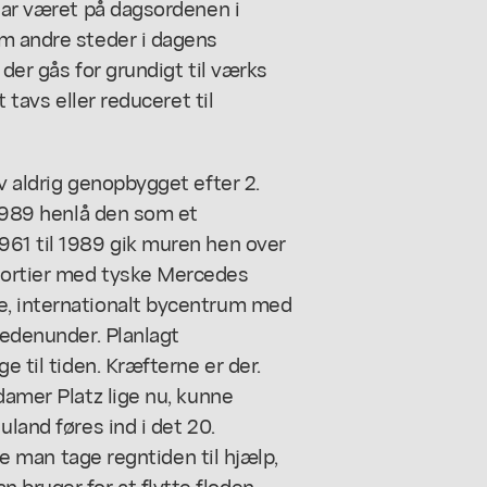
 har været på dagsordenen i
om andre steder i dagens
 der gås for grundigt til værks
t tavs eller reduceret til
v aldrig genopbygget efter 2.
 1989 henlå den som et
961 til 1989 gik muren hen over
sortier med tyske Mercedes
e, internationalt bycentrum med
nedenunder. Planlagt
e til tiden. Kræfterne er der.
damer Platz lige nu, kunne
uland føres ind i det 20.
lle man tage regntiden til hjælp,
bruger for at flytte floden