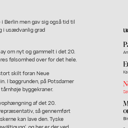
 Berlin men gav sig også tid til
u
ig i usædvanlig grad
P
ssay om nyt og gammelt i det 20.
An
ores følsomhed over for det hele.
E
tort skilt foran Neue
Ka
lin. I baggrunden, på Potsdamer
N
e, tårnhøje byggekraner.
Sø
M
 nyophængning af det 20.
o
repræsentativ, så gennemført
yskerne kan lave den. Tyske
Bi
wältigung', og her er der ved