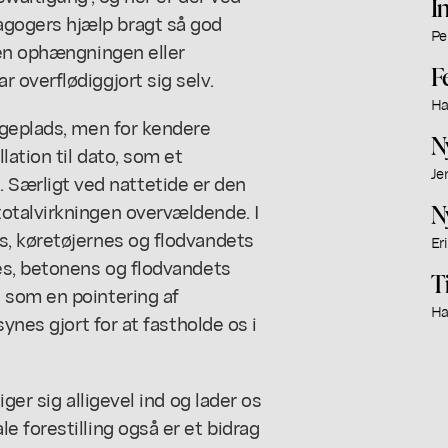
I
gogers hjælp bragt så god
Pe
ten ophængningen eller
F
overflødiggjort sig selv.
Ha
ggeplads, men for kendere
N
ation til dato, som et
Je
ærligt ved nattetide er den
otalvirkningen overvældende. I
N
s, køretøjernes og flodvandets
Er
es, betonens og flodvandets
T
 som en pointering af
Ha
ynes gjort for at fastholde os i
ger sig alligevel ind og lader os
 forestilling også er et bidrag