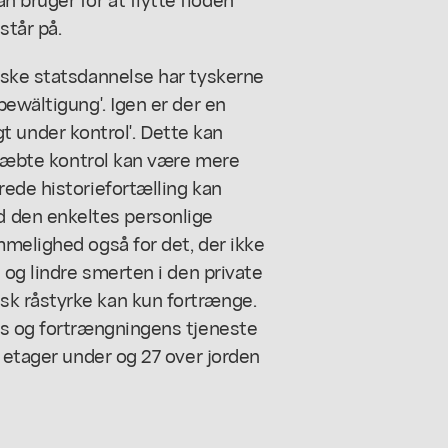
står på.
yske statsdannelse har tyskerne
bewältigung'. Igen er der en
ragt under kontrol'. Dette kan
stræbte kontrol kan være mere
ede historiefortælling kan
den enkeltes personlige
melighed også for det, der ikke
 og lindre smerten i den private
k råstyrke kan kun fortrænge.
ns og fortrængningens tjeneste
5 etager under og 27 over jorden