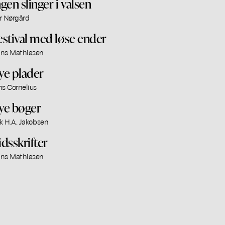
ngen slinger i valsen
r Nørgård
estival med løse ender
ns Mathiasen
ye plader
ns Cornelius
ye bøger
ik H.A. Jakobsen
idsskrifter
ns Mathiasen