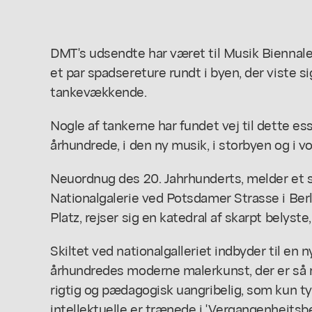
DMT's udsendte har været til Musik Biennale i
et par spadsereture rundt i byen, der viste s
tankevækkende.
Nogle af tankerne har fundet vej til dette e
århundrede, i den ny musik, i storbyen og i v
Neuordnug des 20. Jahrhunderts, melder et s
Nationalgalerie ved Potsdamer Strasse i Ber
Platz, rejser sig en katedral af skarpt belyst
Skiltet ved nationalgalleriet indbyder til en
århundredes moderne malerkunst, der er så 
rigtig og pædagogisk uangribelig, som kun t
intellektuelle er trænede i 'Vergangenheitsbe