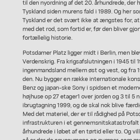
til den nyordning af det 20. århundrede, der
Tyskland siden murens fald i 1989. Og her s
Tyskland er det svært ikke at ængstes for, at
med det rod, som fortid er, før den bliver gjor
fortællelig historie.
Potsdamer Platz ligger midt i Berlin, men ble
Verdenskrig. Fra krigsafslutningen i 1945 til
ingenmandsland mellem øst og vest, og fra 1
den. Nu bygger en række internationale kon
Benz og japan-ske Sony i spidsen et modern
højhuse op 27 etager1 over jorden og 3 til 5 
ibrugtagning 1999, og de skal nok blive færdig
Med det materiel, der er til rådighed på Pots
infrastrukturen i et gennemsnitskatastrofalt 
århundrede i løbet af en tørtid eller to. Og vi
så er der de spunsvægge og pumper, som man 