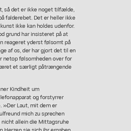
, så det er ikke noget tilfælde,
å falderebet. Det er heller ikke
kunst ikke kan holdes udenfor.
d grund har insisteret på at
den reageret yderst følsomt på
e af os, der har gjort det til en
ar netop følsomheden over for
æret et særligt påtrængende
iner Kindheit um
efonapparat og forstyrrer
. »Der Laut, mit dem er
hulfreund mich zu sprechen
 nicht allein die Mittagsruhe
n Herzen sie sich ihr ergaben,