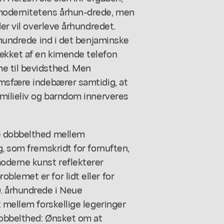
 modernitetens århun-drede, men
der vil overleve århundredet.
rhundrede ind i det benjaminske
ækket af en kimende telefon
e til bevidsthed. Men
imsfære indebærer samtidig, at
amilieliv og barndom innerveres
e dobbelthed mellem
, som fremskridt for fornuften,
oderne kunst reflekterer
lemet er for lidt eller for
. århundrede i Neue
t mellem forskellige legeringer
dobbelthed: Ønsket om at