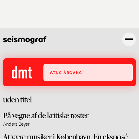
Gå
til
hovedindhold
VÆLG ÅRGANG
uden titel
På vegne af de kritiske røster
Anders Beyer
At være musiker i København. En eksposé