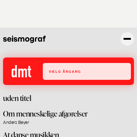
Gå
til
hovedindhold
VÆLG ÅRGANG
uden titel
Om menneskelige afgørelser
Anders Beyer
At danse musikken