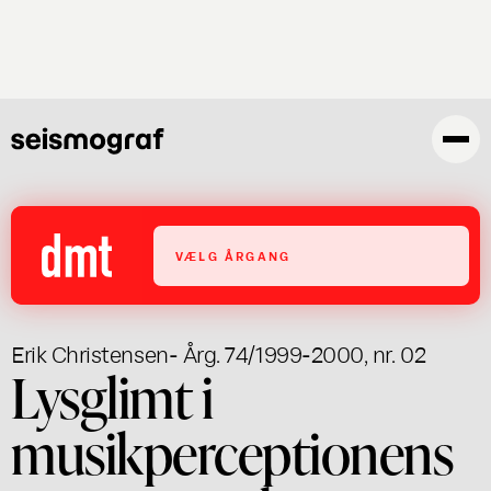
Gå
til
hovedindhold
VÆLG ÅRGANG
Erik Christensen
- Årg. 74/1999-2000, nr. 02
Lysglimt i
musikperceptionens