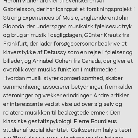
Gabrielsson, der har igangsat et forskningsprojekt i
Strong Experiences of Music, englænderen John
Sloboda, der undersøger musikalsk følelsesudtryk
og brug af musik i dagligdagen, Günter Kreutz fra
Frankfurt, der lader forsøgspersoner beskrive et
klaverstykke af Debussy som en rejse i følelser og
billeder, og Annabel Cohen fra Canada, der giver et
overblik over musiks funktion i multimedier:
Hvordan musik styrer opmærksomhed, skaber
sammenhæng, associerer betydninger, fremkalder
stemninger og vækker erindringer. Andre artikler
er interessante ved at vise ud over sig selv og
relatere musikken til beslægtede emner: Den
klassiske gestaltspykologi, Pierre Bourdieus
studier af social identitet, Csikszentmihalyis teori
om 'flow', der opleves når et menneske bringer