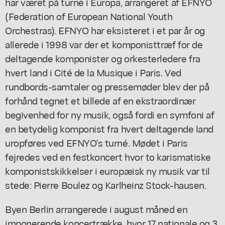
har været på turné i Europa, arrangeret af EFNYO
(Federation of European National Youth
Orchestras). EFNYO har eksisteret i et par år og
allerede i 1998 var der et komponisttræf for de
deltagende komponister og orkesterledere fra
hvert land i Cité de la Musique i Paris. Ved
rundbords-samtaler og pressemøder blev der på
forhånd tegnet et billede af en ekstraordinær
begivenhed for ny musik, også fordi en symfoni af
en betydelig komponist fra hvert deltagende land
uropføres ved EFNYO's turné. Mødet i Paris
fejredes ved en festkoncert hvor to karismatiske
komponistskikkelser i europæisk ny musik var til
stede: Pierre Boulez og Karlheinz Stock-hausen.
Byen Berlin arrangerede i august måned en
imponerende koncertrække, hvor 17 nationale og 3