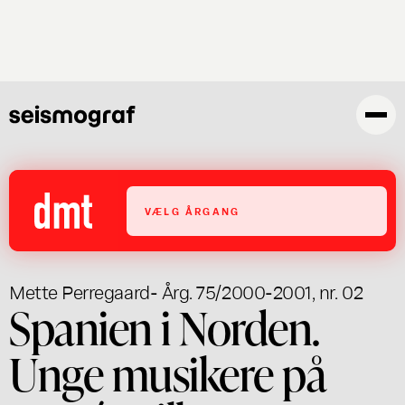
Gå
til
hovedindhold
VÆLG ÅRGANG
Mette Perregaard
- Årg. 75/2000-2001, nr. 02
Spanien i Norden.
Unge musikere på