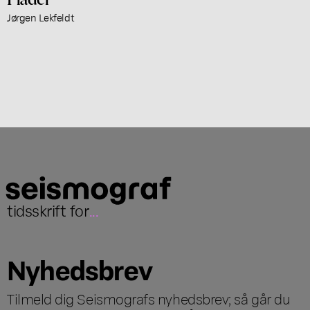
Jørgen Lekfeldt
tidsskrift for
...
Nyhedsbrev
Tilmeld dig Seismografs nyhedsbrev; så går du