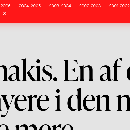
-2006
2004-2005
2003-2004
2002-2003
2001-2002
8
akis. En af 
nyere i den 
ke mere