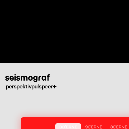
Gå
til
hovedindhold
perspektiv
puls
peer
00'ERNE
90'ERNE
80'ERNE