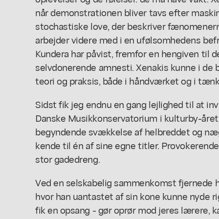
når demonstrationen bliver tavs efter maski
stochastiske love, der beskriver fænomenern
arbejder videre med i en ufølsomhedens bef
Kundera har påvist, fremfor en hengiven til de
selvdonerende amnesti. Xenakis kunne i de b
teori og praksis, både i håndværket og i tæn
Sidst fik jeg endnu en gang lejlighed til at inv
Danske Musikkonservatorium i kulturby-året
begyndende svækkelse af helbreddet og næg
kende til én af sine egne titler. Provokerend
stor gadedreng.
Ved en selskabelig sammenkomst fjernede ha
hvor han uantastet af sin kone kunne nyde ri
fik en opsang - gør oprør mod jeres lærere, k