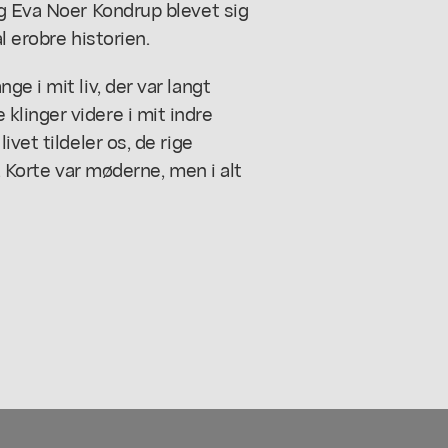
og Eva Noer Kondrup blevet sig
l erobre historien.
e i mit liv, der var langt
linger videre i mit indre
vet tildeler os, de rige
k. Korte var møderne, men i alt