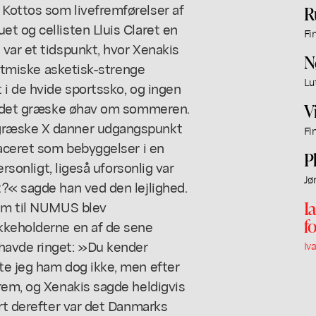
Kottos som livefremførelser af
R
t og cellisten Lluis Claret en
Fi
var et tidspunkt, hvor Xenakis
N
oritmiske asketisk-strenge
Lu
 i de hvide sportssko, og ingen
 i det græske øhav om sommeren.
V
 græske X danner udgangspunkt
Fi
laceret som bebyggelser i en
P
ersonligt, ligeså uforsonlig var
Jø
t?« sagde han ved den lejlighed.
I
ham til NUMUS blev
f
kkeholderne en af de sene
havde ringet: »Du kender
Iv
te jeg ham dog ikke, men efter
rem, og Xenakis sagde heldigvis
ort derefter var det Danmarks