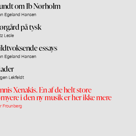
undt om Ib Nørholm
nn Egeland Hansen
ørgård på tysk
tz Lesle
ildtvoksende essays
nn Egeland Hansen
lader
rgen Lekfeldt
annis Xenakis. En af de helt store
ornyere i den ny musik er her ikke mere
ar Frounberg