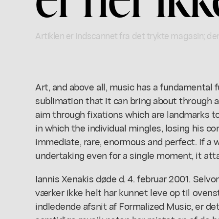
Artiklen er indscannet fra det trykte magasin; der
Art, and above all, music has a fundamental f
sublimation that it can bring about through a
aim through fixations which are landmarks to
in which the individual mingles, losing his co
immediate, rare, enormous and perfect. If a w
undertaking even for a single moment, it attai
Iannis Xenakis døde d. 4. februar 2001. Selv
værker ikke helt har kunnet leve op til oven
indledende afsnit af Formalized Music, er det