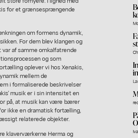
lt store fornyere. I lighed med
B
kis for et grænsesprængende
k
Mo
ænkningen om formens dynamik,
F
usikken. For dem blev klangen og
s
t var af samme omkalfatrende
Ch
sitionsprocessen og som
I
 fortælling oplever vi hos Xenakis,
i
 dynamik mellem de
La
 i formaliserede beskrivelser
s' musik er i sin intensitet en
M
or på, at musik kan være bærer
red
for ikke en dramatisk fortælling,
P
sigt relaterede objekter.
O
Iv
høre klaverværkerne Herma og