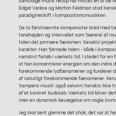
samtidige musik netop har mistet en af de he
Edgar Varèse og Morton Feldman stod Xena
paradigmeskift i kompositionsmusikken.
De to førstnævnte komponister brød med t
tonehøjden og intervallet som 'bærere' af m
tiden det primære fænomen. Xenakis' projek
karakter: Han fjernede tiden - både i kompo
narrativt forløb i værkets tid. I stedet for en
at han koncentrerer energien om den indre
forekommende lydfænomener og funderer dem
af naturligt forekommende fænomener. Xenaki
'kampens musik' også selvom Xenakis ikke tr
af et konkret budskab. Værkets tid bliver der
men en dynamisk bevægelse om nogle lovmæs
Jeg skal sent glemme det chok, det var at 