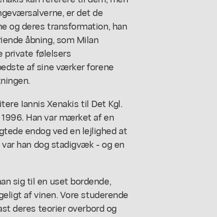
ngeværsalverne, er det de
e og deres transformation, han
riende åbning, som Milan
 private følelsers
edste af sine værker forene
kningen.
itere Iannis Xenakis til Det Kgl.
 1996. Han var mærket af en
tede endog ved en lejlighed at
e var han dog stadigvæk - og en
n sig til en uset bordende,
geligt af vinen. Vore studerende
ast deres teorier overbord og