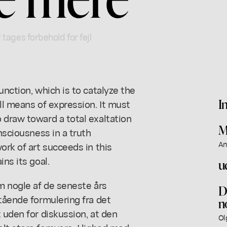
 tages forbehold for fejl
unction, which is to catalyze the
I
ll means of expression. It must
 draw toward a total exaltation
M
nsciousness in a truth
An
ork of art succeeds in this
ns its goal.
u
om nogle af de seneste års
D
stående formulering fra det
n
 uden for diskussion, at den
Ol