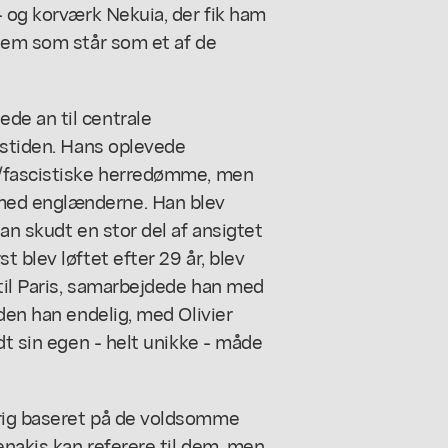
- og korværk Nekuia, der fik ham
uiem som står som et af de
de an til centrale
gstiden. Hans oplevede
k/fascistiske herredømme, men
med englænderne. Han blev
an skudt en stor del af ansigtet
 blev løftet efter 29 år, blev
til Paris, samarbejdede han med
den han endelig, med Olivier
dt sin egen - helt unikke - måde
rig baseret på de voldsomme
enakis kan referere til dem, men