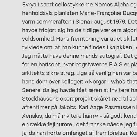
Evryali samt cellostykkerne Nomos Alpha og 
henholdsvis pianisten Marie-Françoise Bucque
varm sommeraften i Siena i august 1979. Det 
havde frigjort sig fra de tidlige værkers alg
voldsomhed. Hans fremtoning var atletisk let
tvivlede om, at han kunne findes i kajakken
Jeg måtte have denne mands autograf: Det
for en horisont, hvor bogstaverne E A S er p
arkitekts sikre streg. Lige så venlig han var p
hans dom over kolleger: »Norgar - who's tha
Senere, da jeg havde fået æren at invitere 
Stockhausens operaprojekt skåret ned til so
aftentimer på Jakobs. Karl Aage Rasmussen 
Xenakis, du må invitere ham« - så godt kend
en række fejlnumre i det franske nåede jeg f
ja, da han hørte omfanget af fremførelser. K