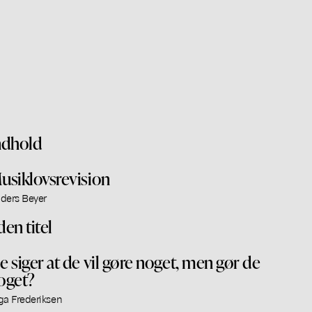
ndhold
usiklovsrevision
ders Beyer
den titel
e siger at de vil gøre noget, men gør de
oget?
ga Frederiksen