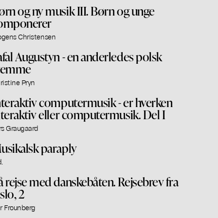
ørn og ny musik III. Børn og unge
omponerer
gens Christensen
afal Augustyn - en anderledes polsk
temme
ristine Pryn
nteraktiv computermusik - er hverken
nteraktiv eller computermusik. Del I
rs Graugaard
usikalsk paraply
.
å rejse med danskebåten. Rejsebrev fra
slo, 2
ar Frounberg