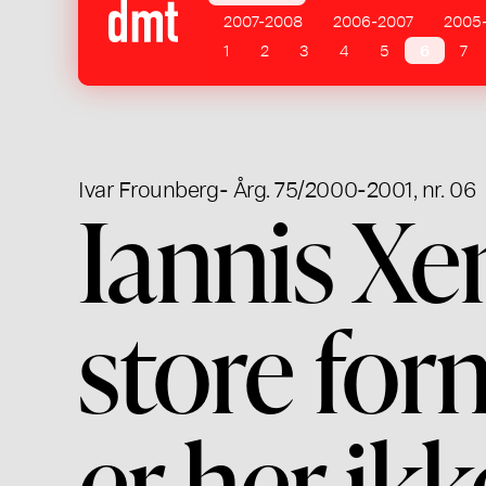
2007-2008
2006-2007
2005
1
2
3
4
5
6
7
Ivar Frounberg
- Årg. 75/2000-2001, nr. 06
Iannis Xen
store for
er her ik