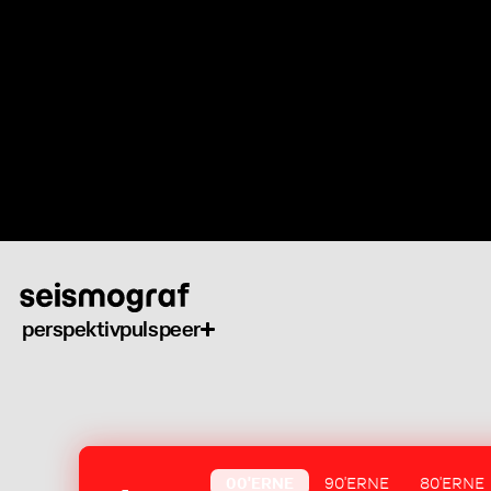
Gå
til
hovedindhold
perspektiv
puls
peer
00'ERNE
90'ERNE
80'ERNE