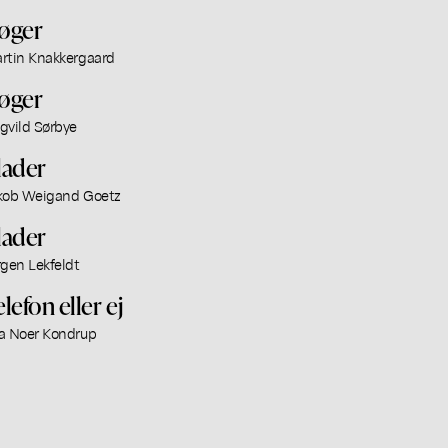
øger
rtin Knakkergaard
øger
gvild Sørbye
lader
kob Weigand Goetz
lader
rgen Lekfeldt
lefon eller ej
a Noer Kondrup