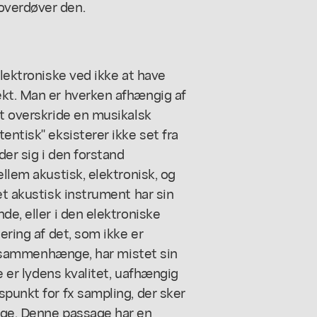
overdøver den.
elektroniske ved ikke at have
ekt. Man er hverken afhængig af
at overskride en musikalsk
entisk" eksisterer ikke set fra
der sig i den forstand
ellem akustisk, elektronisk, og
et akustisk instrument har sin
de, eller i den elektroniske
ering af det, som ikke er
ale sammenhænge, har mistet sin
ge er lydens kvalitet, uafhængig
spunkt for fx sampling, der sker
age. Denne passage har en