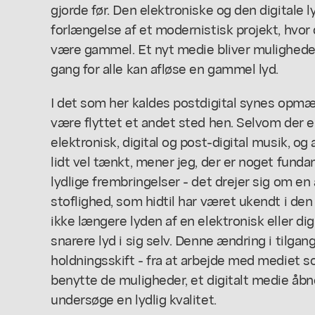
gjorde før. Den elektroniske og den digitale l
forlængelse af et modernistisk projekt, hvor d
være gammel. Et nyt medie bliver muligheden
gang for alle kan afløse en gammel lyd.
I det som her kaldes postdigital synes opm
være flyttet et andet sted hen. Selvom der
elektronisk, digital og post-digital musik, og
lidt vel tænkt, mener jeg, der er noget funda
lydlige frembringelser - det drejer sig om en 
stoflighed, som hidtil har været ukendt i den
ikke længere lyden af en elektronisk eller di
snarere lyd i sig selv. Denne ændring i tilgang
holdningsskift - fra at arbejde med mediet som
benytte de muligheder, et digitalt medie åbner
undersøge en lydlig kvalitet.