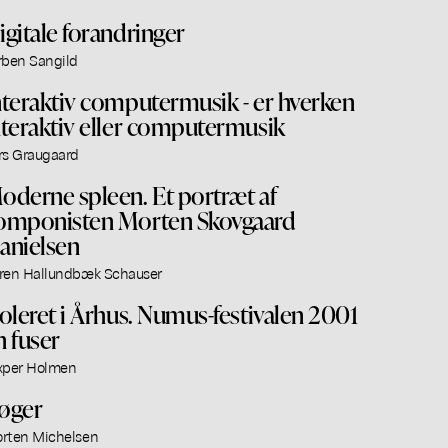
igitale forandringer
rben Sangild
nteraktiv computermusik - er hverken
nteraktiv eller computermusik
rs Graugaard
oderne spleen. Et portræt af
omponisten Morten Skovgaard
anielsen
ren Hallundbæk Schauser
soleret i Århus. Numus-festivalen 2001
n fuser
xper Holmen
øger
rten Michelsen