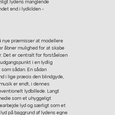
ynligt lydens manglende
det end i lydkilden -
på nye præmisser at modellere
der åbner mulighed for at skabe
. Det er centralt for forståelsen
 udgangspunkt i en lydlig
et som sådan. En sådan
nd i lige præcis den blindgyde,
 musik er endt, i dennes
ventionelt lydbillede. Langt
 medie som et uhyggeligt
 bearbejde lyd og særligt som et
 lyd på baggrund af lydens egne