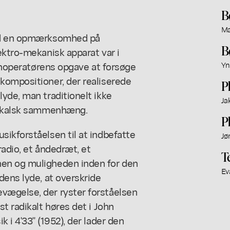
B
Ma
ved en opmærksomhed på
B
ektro-mekanisk apparat var i
kinoperatørens opgave at forsøge
Yn
kompositioner, der realiserede
P
yde, man traditionelt ikke
Ja
usikalsk sammenhæng.
P
ikforståelsen til at indbefatte
Jø
radio, et åndedræt, et
Te
nen og muligheden inden for den
Ev
dens lyde, at overskride
vægelse, der ryster forståelsen
t radikalt høres det i John
i 4'33'' (1952), der lader den