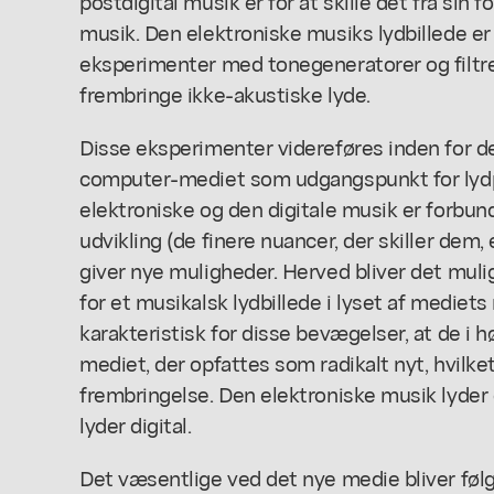
postdigital musik er for at skille det fra sin
musik. Den elektroniske musiks lydbillede e
eksperimenter med tonegeneratorer og filtre,
frembringe ikke-akustiske lyde.
Disse eksperimenter videreføres inden for de
computer-mediet som udgangspunkt for lyd
elektroniske og den digitale musik er forbun
udvikling (de finere nuancer, der skiller dem, 
giver nye muligheder. Herved bliver det muli
for et musikalsk lydbillede i lyset af mediets
karakteristisk for disse bevægelser, at de i h
mediet, der opfattes som radikalt nyt, hvilket
frembringelse. Den elektroniske musik lyder 
lyder digital.
Det væsentlige ved det nye medie bliver følge