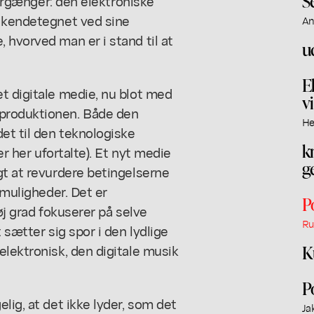
S
 forgænger: den elektroniske
r kendetegnet ved sine
An
 hvorved man er i stand til at
u
E
t digitale medie, nu blot med
v
produktionen. Både den
He
det til den teknologiske
k
er her ufortalte). Et nyt medie
g
gt at revurdere betingelserne
 muligheder. Det er
P
øj grad fokuserer på selve
Ru
 sætter sig spor i den lydlige
elektronisk, den digitale musik
K
P
lig, at det ikke lyder, som det
Ja