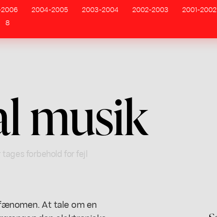
-2006
2004-2005
2003-2004
2002-2003
2001-2002
8
al musik
 tages forbehold for fejl
t fænomen. At tale om en