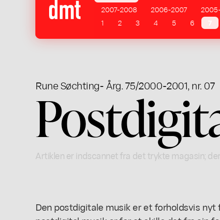
2007-2008
2006-2007
2005
1
2
3
4
5
6
7
Rune Søchting
- Årg. 75/2000-2001, nr. 07
Postdigit
Artiklen er indscannet fra det trykte magasin; der
Den postdigitale musik er et forholdsvis ny