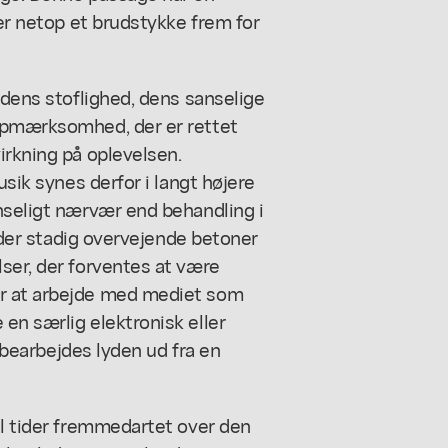
ger netop et brudstykke frem for
 dens stoflighed, dens sanselige
 opmærksomhed, der er rettet
irkning på oplevelsen.
usik synes derfor i langt højere
nseligt nærvær end behandling i
, der stadig overvejende betoner
ser, der forventes at være
or at arbejde med mediet som
en særlig elektronisk eller
, bearbejdes lyden ud fra en
il tider fremmedartet over den