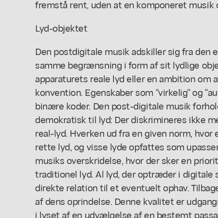
fremstå rent, uden at en komponeret musik 
Lyd-objektet
Den postdigitale musik adskiller sig fra den 
samme begrænsning i form af sit lydlige obj
apparaturets reale lyd eller en ambition om 
konvention. Egenskaber som "virkelig" og "aut
binære koder. Den post-digitale musik forhol
demokratisk til lyd: Der diskrimineres ikke m
real-lyd. Hverken ud fra en given norm, hvor 
rette lyd, og visse lyde opfattes som upassen
musiks overskridelse, hvor der sker en priorit
traditionel lyd. Al lyd, der optræder i digit
direkte relation til et eventuelt ophav. Tilba
af dens oprindelse. Denne kvalitet er udgang
i lyset af en udvælgelse af en bestemt pass