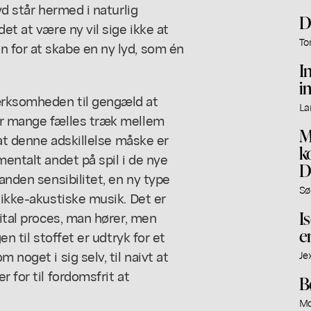
yd står hermed i naturlig
D
et at være ny vil sige ikke at
To
 for at skabe en ny lyd, som én
I
i
ærksomheden til gengæld at
La
 er mange fælles træk mellem
M
 at denne adskillelse måske er
k
mentalt andet på spil i de nye
D
anden sensibilitet, en ny type
Sø
 ikke-akustiske musik. Det er
I
gital proces, man hører, men
e
en til stoffet er udtryk for et
 noget i sig selv, til naivt at
Je
 for til fordomsfrit at
B
Mo