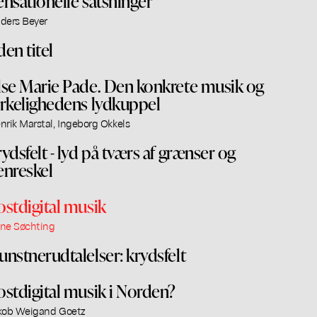
ensationelle satsninger
ders Beyer
den titel
lse Marie Pade. Den konkrete musik og
irkelighedens lydkuppel
nrik Marstal, Ingeborg Okkels
rydsfelt - lyd på tværs af grænser og
enreskel
ostdigital musik
ne Søchting
unstnerudtalelser: krydsfelt
ostdigital musik i Norden?
kob Weigand Goetz