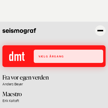
Gå
til
hovedindhold
VÆLG ÅRGANG
Fra vor egen verden
Anders Beyer
Maestro
Erik Kaltoft