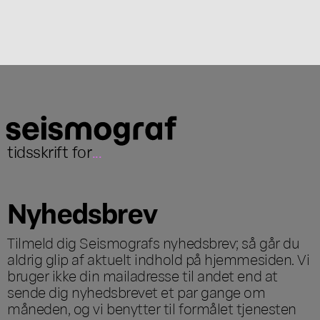
tidsskrift for
...
Nyhedsbrev
Tilmeld dig Seismografs nyhedsbrev; så går du
aldrig glip af aktuelt indhold på hjemmesiden. Vi
bruger ikke din mailadresse til andet end at
sende dig nyhedsbrevet et par gange om
måneden, og vi benytter til formålet tjenesten