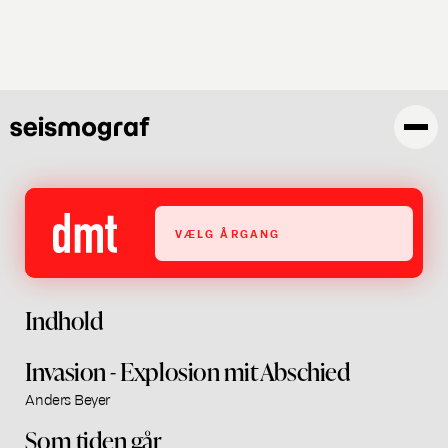
Gå
til
hovedindhold
VÆLG ÅRGANG
Indhold
Invasion - Explosion mit Abschied
Anders Beyer
Som tiden går