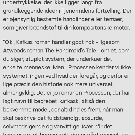
undertrykkelse, der ikke ligger langt fra
grundlæggende ideer i
Tjenerindens fortælling.
Der
er øjensynlig bestemte handlinger eller temaer,
som giver brændstof til din kompositoriske motor.
"O.k., Kafkas roman handler godt nok - ligesom
Atwoods roman
The Handmaid's Tale
- om et, som
du siger, stupidt system, der underkuer det
enkelte menneske. Men i Processen kender vi ikke
systemet, ingen ved hvad der foregår, og derfor er
lige præcis den historie nok mere universel,
almengyldig. Det er jo romanen
Processen,
der har
lagt navn til begrebet 'kafkask', altså den
bekvemme model, der altid hales frem, når man
skal beskrive det fuldstændigt absurde,
selvmodsigende og vanvittige, især når det
handler om et bureaukrati, der er gået grassat, og