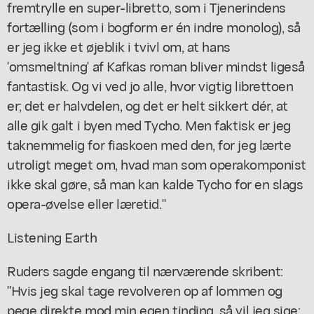
fremtrylle en super-libretto, som i
Tjenerindens
fortælling
(som i bogform er én indre monolog), så
er jeg ikke et øjeblik i tvivl om, at hans
'omsmeltning' af Kafkas roman bliver mindst ligeså
fantastisk. Og vi ved jo alle, hvor vigtig librettoen
er; det er halvdelen, og det er helt sikkert dér, at
alle gik galt i byen med Tycho. Men faktisk er jeg
taknemmelig for fiaskoen med den, for jeg lærte
utroligt meget om, hvad man som operakomponist
ikke skal gøre, så man kan kalde
Tycho
for en slags
opera-øvelse eller læretid."
Listening Earth
Ruders sagde engang til nærværende skribent:
"Hvis jeg skal tage revolveren op af lommen og
pege direkte mod min egen tinding, så vil jeg sige: