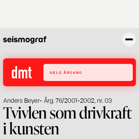
Gå
til
hovedindhold
VÆLG ÅRGANG
Anders Beyer
- Årg. 76/2001-2002, nr. 03
Tvivlen som drivkraft
i kunsten