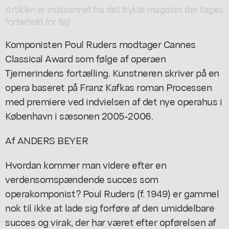
Artiklen er indscannet fra det trykte magasin; der tages
forbehold for fejl
Komponisten Poul Ruders modtager Cannes
Classical Award som følge af operaen
Tjernerindens fortælling. Kunstneren skriver på en
opera baseret på Franz Kafkas roman Processen
med premiere ved indvielsen af det nye operahus i
København i sæsonen 2005-2006.
Af ANDERS BEYER
Hvordan kommer man videre efter en
verdensomspændende succes som
operakomponist? Poul Ruders (f. 1949) er gammel
nok til ikke at lade sig forføre af den umiddelbare
succes og virak, der har været efter opførelsen af