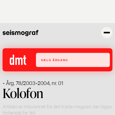
Gå
til
hovedindhold
VÆLG ÅRGANG
- Årg. 78/2003-2004, nr. 01
Kolofon
Artiklen er indscannet fra det trykte magasin; der tages
forbehold for fejl