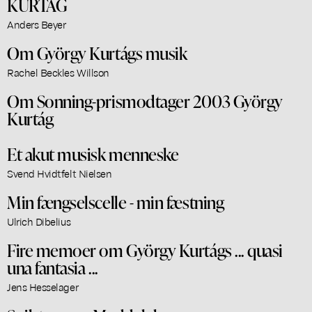
KURTÁG
Anders Beyer
Om György Kurtágs musik
Rachel Beckles Willson
Om Sonning-prismodtager 2003 György
Kurtág
Et akut musisk menneske
Svend Hvidtfelt Nielsen
Min fængselscelle - min fæstning
Ulrich Dibelius
Fire memoer om György Kurtágs ... quasi
una fantasia ...
Jens Hesselager