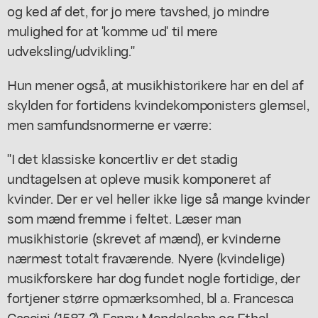
og ked af det, for jo mere tavshed, jo mindre
mulighed for at 'komme ud' til mere
udveksling/udvikling."
Hun mener også, at musikhistorikere har en del af
skylden for fortidens kvindekomponisters glemsel,
men samfundsnormerne er værre:
"I det klassiske koncertliv er det stadig
undtagelsen at opleve musik komponeret af
kvinder. Der er vel heller ikke lige så mange kvinder
som mænd fremme i feltet. Læser man
musikhistorie (skrevet af mænd), er kvinderne
nærmest totalt fraværende. Nyere (kvindelige)
musikforskere har dog fundet nogle fortidige, der
fortjener større opmærksomhed, bl a. Francesca
Caccini (1587-?) Fanny Mendelsohn og Ethel