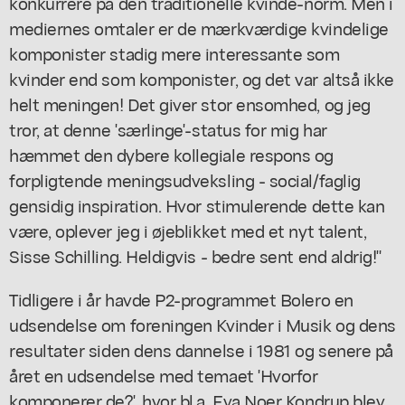
konkurrere på den traditionelle kvinde-norm. Men i
mediernes omtaler er de mærkværdige kvindelige
komponister stadig mere interessante som
kvinder end som komponister, og det var altså ikke
helt meningen! Det giver stor ensomhed, og jeg
tror, at denne 'særlinge'-status for mig har
hæmmet den dybere kollegiale respons og
forpligtende meningsudveksling - social/faglig
gensidig inspiration. Hvor stimulerende dette kan
være, oplever jeg i øjeblikket med et nyt talent,
Sisse Schilling. Heldigvis - bedre sent end aldrig!"
Tidligere i år havde P2-programmet Bolero en
udsendelse om foreningen Kvinder i Musik og dens
resultater siden dens dannelse i 1981 og senere på
året en udsendelse med temaet 'Hvorfor
komponerer de?', hvor bl.a. Eva Noer Kondrup blev