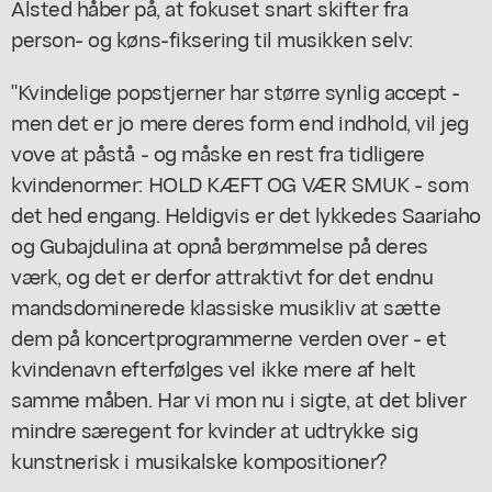
Alsted håber på, at fokuset snart skifter fra
person- og køns-fiksering til musikken selv:
"Kvindelige popstjerner har større synlig accept -
men det er jo mere deres form end indhold, vil jeg
vove at påstå - og måske en rest fra tidligere
kvindenormer: HOLD KÆFT OG VÆR SMUK - som
det hed engang. Heldigvis er det lykkedes Saariaho
og Gubajdulina at opnå berømmelse på deres
værk, og det er derfor attraktivt for det endnu
mandsdominerede klassiske musikliv at sætte
dem på koncertprogrammerne verden over - et
kvindenavn efterfølges vel ikke mere af helt
samme måben. Har vi mon nu i sigte, at det bliver
mindre særegent for kvinder at udtrykke sig
kunstnerisk i musikalske kompositioner?