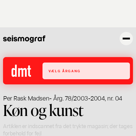
Gå
til
hovedindhold
VÆLG ÅRGANG
Per Rask Madsen
- Årg. 78/2003-2004, nr. 04
Køn og kunst
Artiklen er indscannet fra det trykte magasin; der tages
forbehold for fejl