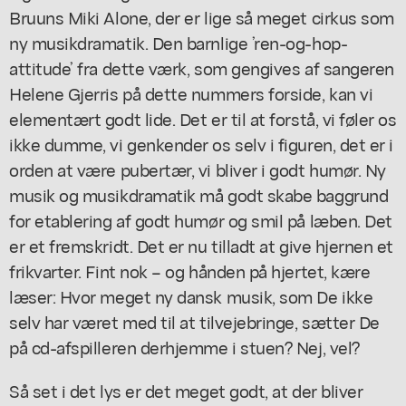
Bruuns
Miki Alone
, der er lige så meget cirkus som
ny musikdramatik. Den barnlige ’ren-og-hop-
attitude’ fra dette værk, som gengives af sangeren
Helene Gjerris på dette nummers forside, kan vi
elementært godt lide. Det er til at forstå, vi føler os
ikke dumme, vi genkender os selv i figuren, det er i
orden at være pubertær, vi bliver i godt humør. Ny
musik og musikdramatik må godt skabe baggrund
for etablering af godt humør og smil på læben. Det
er et fremskridt. Det er nu tilladt at give hjernen et
frikvarter. Fint nok – og hånden på hjertet, kære
læser: Hvor meget ny dansk musik, som De ikke
selv har været med til at tilvejebringe, sætter De
på cd-afspilleren derhjemme i stuen? Nej, vel?
Så set i det lys er det meget godt, at der bliver