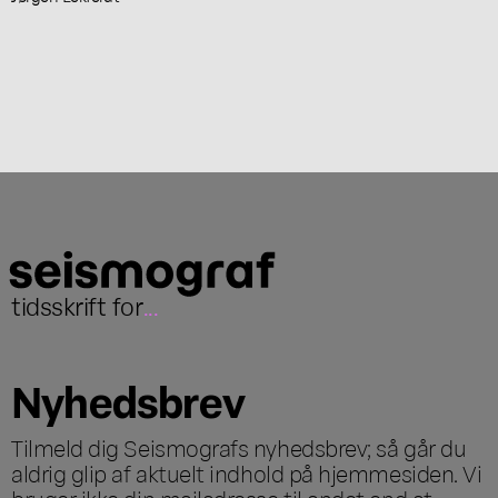
tidsskrift for
...
Nyhedsbrev
Tilmeld dig Seismografs nyhedsbrev; så går du
aldrig glip af aktuelt indhold på hjemmesiden. Vi