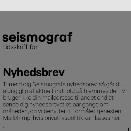
tidsskrift for
...
Nyhedsbrev
Tilmeld dig Seismografs nyhedsbrev; så går du
aldrig glip af aktuelt indhold på hjemmesiden. Vi
bruger ikke din mailadresse til andet end at
sende dig nyhedsbrevet et par gange om
måneden, og vi benytter til formålet tjenesten
Mailchimp, hvis privatlivspolitik kan læses
her
.