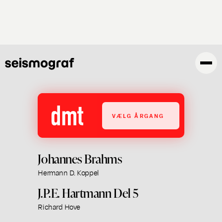
Gå
til
hovedindhold
VÆLG ÅRGANG
Johannes Brahms
Hermann D. Koppel
J.P.E. Hartmann Del 5
Richard Hove