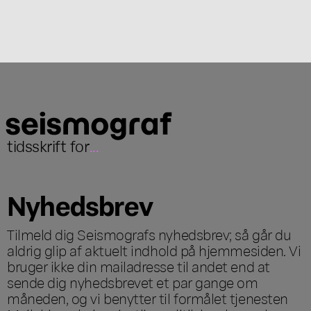
tidsskrift for
...
Nyhedsbrev
Tilmeld dig Seismografs nyhedsbrev; så går du
aldrig glip af aktuelt indhold på hjemmesiden. Vi
bruger ikke din mailadresse til andet end at
sende dig nyhedsbrevet et par gange om
måneden, og vi benytter til formålet tjenesten