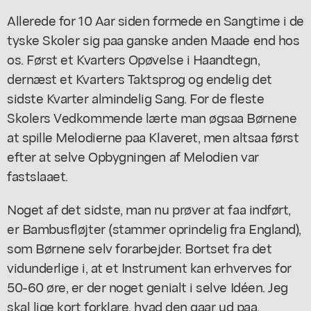
Allerede for 10 Aar siden formede en Sangtime i de
tyske Skoler sig paa ganske anden Maade end hos
os. Først et Kvarters Opøvelse i Haandtegn,
dernæst et Kvarters Taktsprog og endelig det
sidste Kvarter almindelig Sang. For de fleste
Skolers Vedkommende lærte man øgsaa Børnene
at spille Melodierne paa Klaveret, men altsaa først
efter at selve Opbygningen af Melodien var
fastslaaet.
Noget af det sidste, man nu prøver at faa indført,
er Bambusfløjter (stammer oprindelig fra England),
som Børnene selv forarbejder. Bortset fra det
vidunderlige i, at et Instrument kan erhverves for
50-60 øre, er der noget genialt i selve Idéen. Jeg
skal lige kort forklare, hvad den gaar ud paa.