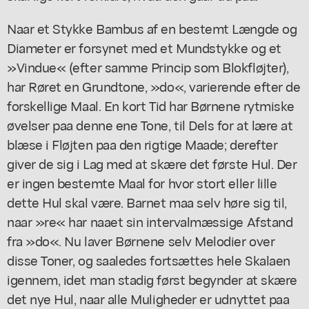
Naar et Stykke Bambus af en bestemt Længde og
Diameter er forsynet med et Mundstykke og et
»Vindue« (efter samme Princip som Blokfløjter),
har Røret en Grundtone, »do«, varierende efter de
forskellige Maal. En kort Tid har Børnene rytmiske
øvelser paa denne ene Tone, til Dels for at lære at
blæse i Fløjten paa den rigtige Maade; derefter
giver de sig i Lag med at skære det første Hul. Der
er ingen bestemte Maal for hvor stort eller lille
dette Hul skal være. Barnet maa selv høre sig til,
naar »re« har naaet sin intervalmæssige Afstand
fra »do«. Nu laver Børnene selv Melodier over
disse Toner, og saaledes fortsættes hele Skalaen
igennem, idet man stadig først begynder at skære
det nye Hul, naar alle Muligheder er udnyttet paa