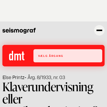
Gå
til
hovedindhold
VÆLG ÅRGANG
Else Printz
- Årg. 8/1933, nr. 03
Klaverundervisning
eller