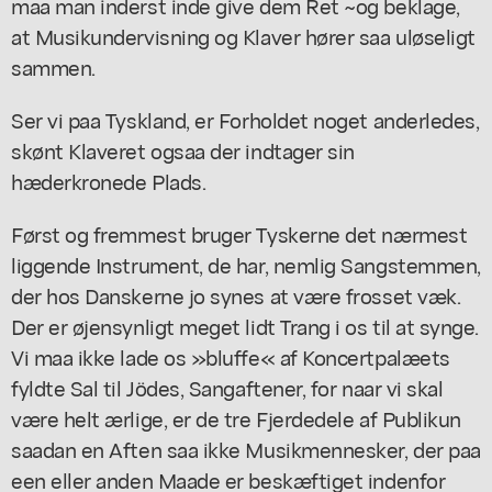
maa man inderst inde give dem Ret ~og beklage,
at Musikundervisning og Klaver hører saa uløseligt
sammen.
Ser vi paa Tyskland, er Forholdet noget anderledes,
skønt Klaveret ogsaa der indtager sin
hæderkronede Plads.
Først og fremmest bruger Tyskerne det nærmest
liggende Instrument, de har, nemlig Sangstemmen,
der hos Danskerne jo synes at være frosset væk.
Der er øjensynligt meget lidt Trang i os til at synge.
Vi maa ikke lade os »bluffe« af Koncertpalæets
fyldte Sal til Jödes, Sangaftener, for naar vi skal
være helt ærlige, er de tre Fjerdedele af Publikun
saadan en Aften saa ikke Musikmennesker, der paa
een eller anden Maade er beskæftiget indenfor