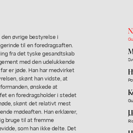
N
en øvrige bestyrelse i
Gu
erinde til en foredragsaften.
M
ling fra det tyske gesandtskab
Sv
gagement med den udelukkende
far er jøde. Han har medvirket
H
relsen, skønt han vidste, at
Po
t formanden, ønskede at
K
et en foredragsholder i stedet
Gu
øde, skønt det relativt mest
ende mødeaften. Han erklærer,
J
sig bruge til at fremme
Ri
evidde, som han ikke delte. Det
H