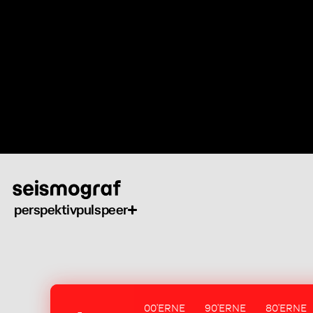
Gå
til
hovedindhold
perspektiv
puls
peer
00'ERNE
90'ERNE
80'ERNE