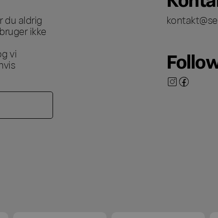
 du aldrig
kontakt@se
bruger ikke
g vi
Follo
hvis