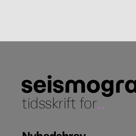
tidsskrift for
...
Nyhedsbrev