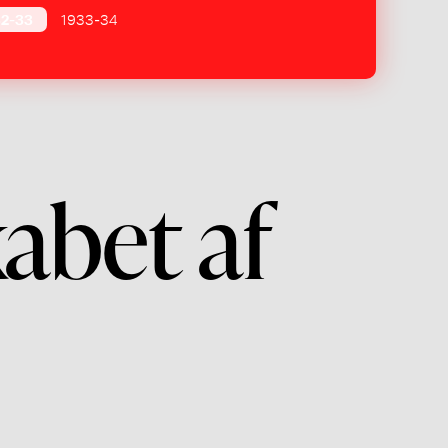
32-33
1933-34
abet af