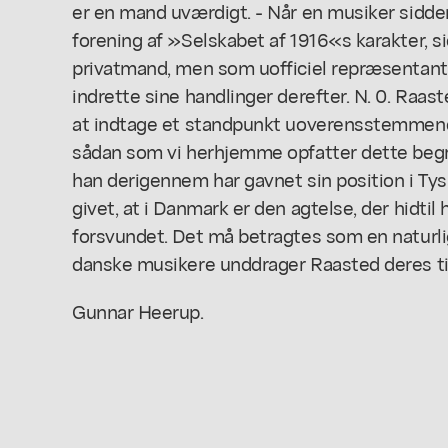
er en mand uværdigt. - Når en musiker sidd
forening af »Selskabet af 1916«s karakter, s
privatmand, men som uofficiel repræsentant
indrette sine handlinger derefter. N. 0. Raas
at indtage et standpunkt uoverensstemmen
sådan som vi herhjemme opfatter dette begre
han derigennem har gavnet sin position i Tysk
givet, at i Danmark er den agtelse, der hidti
forsvundet. Det må betragtes som en naturl
danske musikere unddrager Raasted deres til
Gunnar Heerup.