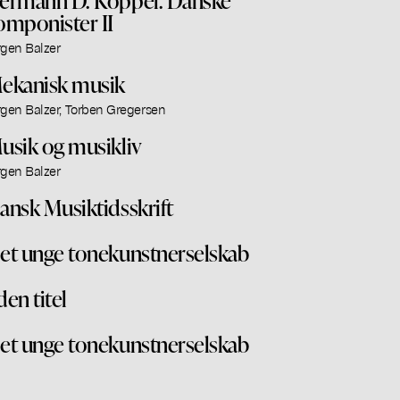
omponister II
rgen Balzer
ekanisk musik
rgen Balzer, Torben Gregersen
usik og musikliv
rgen Balzer
ansk Musiktidsskrift
et unge tonekunstnerselskab
den titel
et unge tonekunstnerselskab