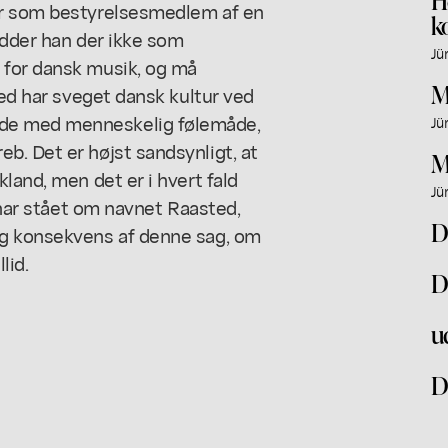
er som bestyrelsesmedlem af en
k
idder han der ikke som
Jü
 for dansk musik, og må
M
ted har sveget dansk kultur ved
de med menneskelig følemåde,
Jü
b. Det er højst sandsynligt, at
M
land, men det er i hvert fald
Jü
l har stået om navnet Raasted,
D
ig konsekvens af denne sag, om
lid.
D
u
D