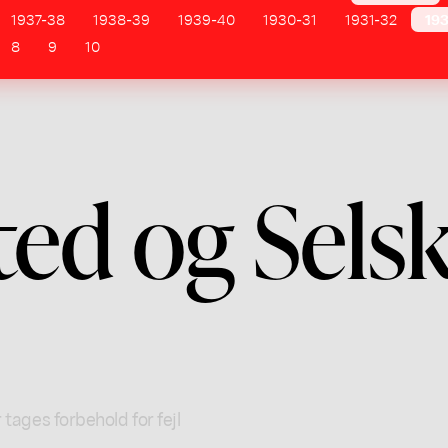
1937-38
1938-39
1939-40
1930-31
1931-32
19
8
9
10
ted og Selsk
 tages forbehold for fejl