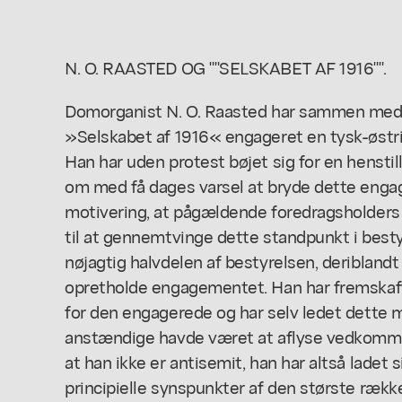
N. O. RAASTED OG ""SELSKABET AF 1916"".
Domorganist N. O. Raasted har sammen med d
»Selskabet af 1916« engageret en tysk-østrig
Han har uden protest bøjet sig for en henstil
om med få dages varsel at bryde dette en
motivering, at pågældende foredragsholders 
til at gennemtvinge dette standpunkt i besty
nøjagtig halvdelen af bestyrelsen, deribland
opretholde engagementet. Han har fremskaff
for den engagerede og har selv ledet dette m
anstændige havde været at aflyse vedkomm
at han ikke er antisemit, han har altså ladet 
principielle synspunkter af den største rækk