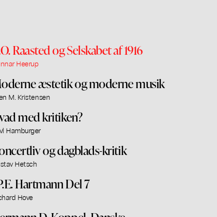
.O. Raasted og Selskabet af 1916
nnar Heerup
oderne æstetik og moderne musik
en M. Kristensen
vad med kritiken?
vl Hamburger
oncertliv og dagblads-kritik
stav Hetsch
.P.E. Hartmann Del 7
chard Hove
ermann D. Koppel. Danske