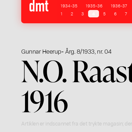
1934-35
1935-36
1936-37
1
2
3
4
5
6
7
Gunnar Heerup
- Årg. 8/1933, nr. 04
N.O. Raas
1916
Artiklen er indscannet fra det trykte magasin; der