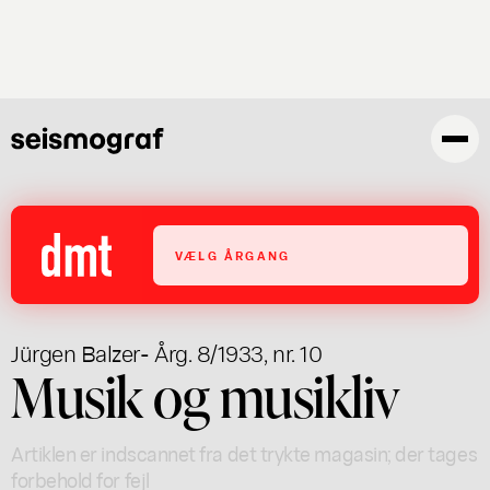
Gå
til
hovedindhold
VÆLG ÅRGANG
Jürgen Balzer
- Årg. 8/1933, nr. 10
Musik og musikliv
Artiklen er indscannet fra det trykte magasin; der tages
forbehold for fejl