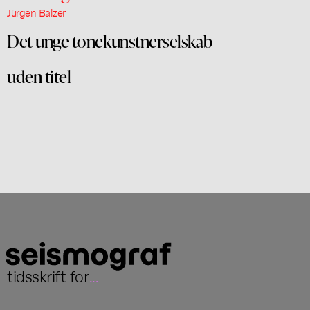
Jürgen Balzer
Det unge tonekunstnerselskab
uden titel
tidsskrift for
...