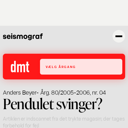
Gå
til
hovedindhold
VÆLG ÅRGANG
Anders Beyer
- Årg. 80/2005-2006, nr. 04
Pendulet svinger?
Artiklen er indscannet fra det trykte magasin; der tages
forbehold for fejl