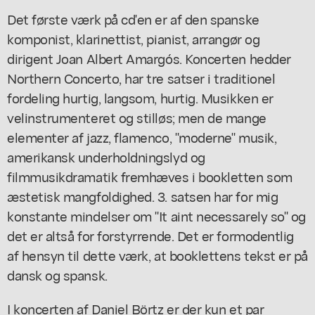
Det første værk på cd'en er af den spanske
komponist, klarinettist, pianist, arrangør og
dirigent Joan Albert Amargós. Koncerten hedder
Northern Concerto,
har tre satser i traditionel
fordeling hurtig, langsom, hurtig. Musikken er
velinstrumenteret og stilløs; men de mange
elementer af jazz, flamenco, "moderne" musik,
amerikansk underholdningslyd og
filmmusikdramatik fremhæves i bookletten som
æstetisk mangfoldighed. 3. satsen har for mig
konstante mindelser om "It aint necessarely so" og
det er altså for forstyrrende. Det er formodentlig
af hensyn til dette værk, at booklettens tekst er på
dansk og spansk.
I koncerten af Daniel Börtz er der kun et par