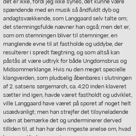
det er ikke, fordi jeg ikke synes, det kunne være
spændende med en musik så åndfuldt dyb og
andagtsvækkende, som Langgaard selv talte om;
det stemningsfulde nævner han også; men det er,
som om stemningen bliver til stemninger, en
manglende evne til at fastholde og uddybe, der
resulterer i spredt fægtning, og som altså kan
påstås at være udtryk for både Ungdomsbrus og
Midsommerklange. Hvis nu den meget specielle
klangverden, som pludselig åbenbares i slutningen
af 2. satsens sørgemarch, ca. 4:20 inden klaveret
sætter ind igen, havde været fastholdt og udviklet,
ville Langgaard have været på sporet af noget helt
usædvanligt; men han strejfer det tilsyneladende
uden at bemærke det og underminerer derved
tilliden til, at han har den ringeste anelse om, hvad