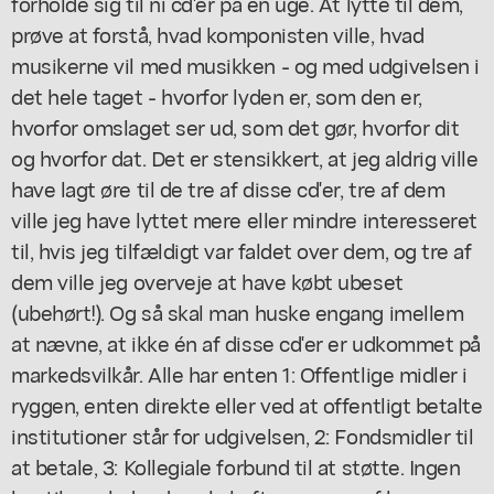
forholde sig til ni cd'er på en uge. At lytte til dem,
prøve at forstå, hvad komponisten ville, hvad
musikerne vil med musikken - og med udgivelsen i
det hele taget - hvorfor lyden er, som den er,
hvorfor omslaget ser ud, som det gør, hvorfor dit
og hvorfor dat. Det er stensikkert, at jeg aldrig ville
have lagt øre til de tre af disse cd'er, tre af dem
ville jeg have lyttet mere eller mindre interesseret
til, hvis jeg tilfældigt var faldet over dem, og tre af
dem ville jeg overveje at have købt ubeset
(ubehørt!). Og så skal man huske engang imellem
at nævne, at ikke én af disse cd'er er udkommet på
markedsvilkår. Alle har enten 1: Offentlige midler i
ryggen, enten direkte eller ved at offentligt betalte
institutioner står for udgivelsen, 2: Fondsmidler til
at betale, 3: Kollegiale forbund til at støtte. Ingen