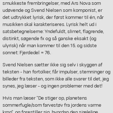
smukkeste frembringelser, med Ars Nova som
udøvende og Svend Nielsen som komponist, er
det udtrykket lyrisk, der først kommer til én, når
musikken skal karakteriseres. Lyrisk helt ud i
satsbetegnelserne: Yndefuldt, slimet, flagrende,
distinkt, søgende fx og så ganske eksakt (og
ulyrisk) når man kommer til den 15. og sidste
sonnet: Fjerdedel = 76.
Svend Nielsen sætter ikke sig selv i skyggen af
teksten - han fortolker, får impulser, stemninger og
billeder fra teksten, som ikke alle svarer til det, jeg
synes, jeg læser - og ingen problemer med det!
Hvis man læser "De stiger op, planetens
sommerfugle/som farvestøv fra jordens varme
krop", og forestiller sig, hvordan den sjælelige