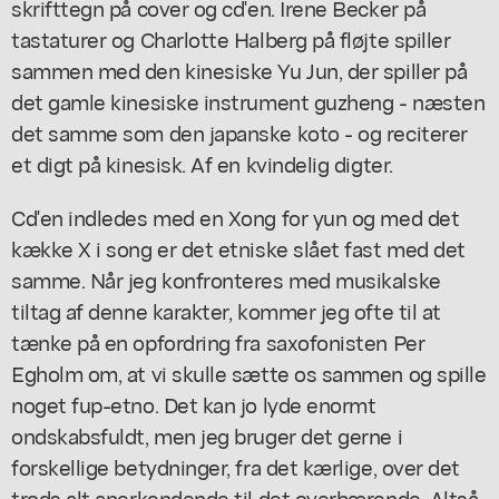
skrifttegn på cover og cd'en. Irene Becker på
tastaturer og Charlotte Halberg på fløjte spiller
sammen med den kinesiske Yu Jun, der spiller på
det gamle kinesiske instrument guzheng - næsten
det samme som den japanske koto - og reciterer
et digt på kinesisk. Af en kvindelig digter.
Cd'en indledes med en
Xong for yun
og med det
kække X i song er det etniske slået fast med det
samme. Når jeg konfronteres med musikalske
tiltag af denne karakter, kommer jeg ofte til at
tænke på en opfordring fra saxofonisten Per
Egholm om, at vi skulle sætte os sammen og spille
noget fup-etno. Det kan jo lyde enormt
ondskabsfuldt, men jeg bruger det gerne i
forskellige betydninger, fra det kærlige, over det
trods alt anerkendende til det overbærende. Altså