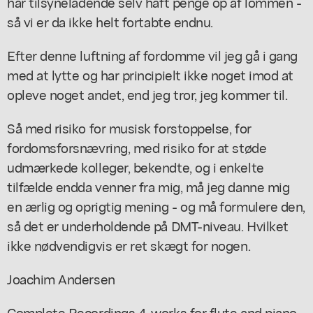
har tilsyneladende selv haft penge op af lommen -
så vi er da ikke helt fortabte endnu.
Efter denne luftning af fordomme vil jeg gå i gang
med at lytte og har principielt ikke noget imod at
opleve noget andet, end jeg tror, jeg kommer til.
Så med risiko for musisk forstoppelse, for
fordomsforsnævring, med risiko for at støde
udmærkede kolleger, bekendte, og i enkelte
tilfælde endda venner fra mig, må jeg danne mig
en ærlig og oprigtig mening - og må formulere den,
så det er underholdende på DMT-niveau. Hvilket
ikke nødvendigvis er ret skægt for nogen.
Joachim Andersen
Complete Recordings 4, works for flute and piano.