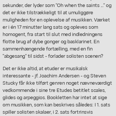
sekunder, der lyder som "Oh when the saints ..." og
det er ikke tilstrækkeligt til at umuliggøre
muligheden for en oplevelse af musikken. Værket
er i én 17 minutter lang sats og opleves som
homogent, fra start til slut med indledningens
flotte brug af dybe gonger og basklarinet. En
sammenhængende fortælling, med en fin
"abgesang" til sidst - forlader solisten scenen?
Det er ikke altid, at etuder er musikalsk
interessante - jf. Joachim Andersen - og Steven
Stucky får ikke tilført genren noget nævneværdigt
vedkommende i sine tre
Etudes
betitlet scales,
glides og arpeggios. Bookletten har intet at sige
om musikken, som kan beskrives således: I 1. sats
spiller solisten skalaer, i 2. sats fortrinsvis