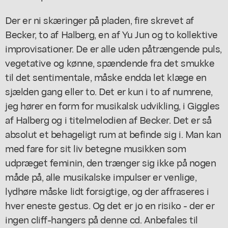
Der er ni skæringer på pladen, fire skrevet af
Becker, to af Halberg, en af Yu Jun og to kollektive
improvisationer. De er alle uden påtrængende puls,
vegetative og kønne, spændende fra det smukke
til det sentimentale, måske endda let klæge en
sjælden gang eller to. Det er kun i to af numrene,
jeg hører en form for musikalsk udvikling, i
Giggles
af Halberg og i titelmelodien af Becker. Det er så
absolut et behageligt rum at befinde sig i. Man kan
med fare for sit liv betegne musikken som
udpræget feminin, den trænger sig ikke på nogen
måde på, alle musikalske impulser er venlige,
lydhøre måske lidt forsigtige, og der affraseres i
hver eneste gestus. Og det er jo en risiko - der er
ingen cliff-hangers på denne cd. Anbefales til