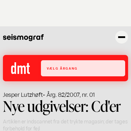
Gå
til
hovedindhold
VÆLG ÅRGANG
Jesper Lutzhøft
- Årg. 82/2007, nr. 01
Nye udgivelser: Cd'er
Artiklen er indscannet fra det trykte magasin; der tages
forbehold for fejl