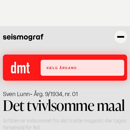
Gå
til
hovedindhold
VÆLG ÅRGANG
Sven Lunn
- Årg. 9/1934, nr. 01
Det tvivlsomme maal
Artiklen er indscannet fra det trykte magasin; der tages
forbehold for fejl