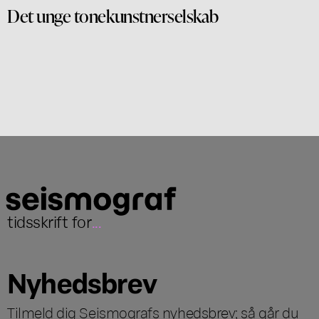
Det unge tonekunstnerselskab
tidsskrift for
...
Nyhedsbrev
Tilmeld dig Seismografs nyhedsbrev; så går du