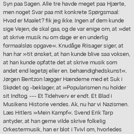
Syn paa Sagen. Alle tre havde meget paa Hjærte,
men noget Svar paa mit konkrete Spørgsmaal:
Hvad er Maalet? fik jeg ikke. Ingen af dem kunde
sige Vejen, de skal gaa, og de var enige om, at »det
at skrive musik nu om dage er en underlig
formaalsløs opgave«. Knudåge Riisager siger, at
han har »tit ønsket, at han kunde blive saa voksen,
at han kunde opfatte det at skrive musik som
andet end legetøj eller en. behændighedskunst«.
Jørgen Bentzon lægger Hænderne med et Suk i
Skødet og -beklager, at »Popularismen nu holder
sit Indtog. --- Et Tidehverv er endt. Et Blad i
Musikens Historie vendes. Ak, nu har vi Nazismen.
Læs Hitlers »Mein Kampf«. Svend Erik Tarp
antyder, at han gerne vilde skrive folkelig
Orkestermusik, han er blot i Tvivl om, hvorledes