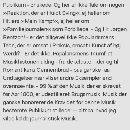
Publikum - ønskede. Og her er ikke Tale om nogen
»Reaktion, der er i fuldt Sving«, ej heller om
Hitlers »Mein Kampf«, ej heller om
»Familiejournalen« som Forbillede. - Og Hr. Jørgen
Bentzon! - er det alligevel ikke Popularismens
Teori, der er omsat i Praksis, omsat i Kunst af høj
Værdi? - Er det ikke, Popalarismens Triumf, at
Musikhistorien aldrig - fra de ældste Tider og til
Romantikens Gennembrud - paa ganske faa
Undtagelser nær viiser andre Eksempler end
ovennævnte. - 99 % af den Musik, der er skrevet
før Aar 1800, er udestilleret Brugsmusik; Musik der
ganske honorerer de Krav det for denne Musik
bestemte Publikum stillede: -- altsaa. hvad jeg
vilde kalde journalistisk Musik.