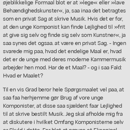
øjeblikkelige Formaal blot er at »lege« eller »lave
Behændighedskunster«, ja, saa inaa det betragtes
som en privat Sag at skrive Musik. Hvis det er for,
at den unge Komponist kan finde Lejlighed til »frit
at give sig selv og finde sig selv som Kunstner«, ja
saa synes det ogsaa. at være en privat Sag. - Ingen
svarede mig paa, hvad det endelige Maal er, hvad
det er de unge med deres moderne Kammermusik
arbejder hen mod. Har de et Maal? - og i saa Fald:
Hvad er Maalet?
Til en vis Grad beror hele Spørgsmaalet vel paa, at
saa faa herhjemme gør Brug af vore unge
Komponister, at disse saa sjældent faar Lejlighed
til at skrive bestilt Musik. Jeg skal afholde mig fra
at diskutere i hvilket Omfang Komponisterne selv
er Skyld i dette. For blot at nævne et Eksenipel,