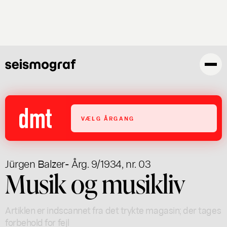
Gå
til
hovedindhold
VÆLG ÅRGANG
Jürgen Balzer
- Årg. 9/1934, nr. 03
Musik og musikliv
Artiklen er indscannet fra det trykte magasin; der tages
forbehold for fejl