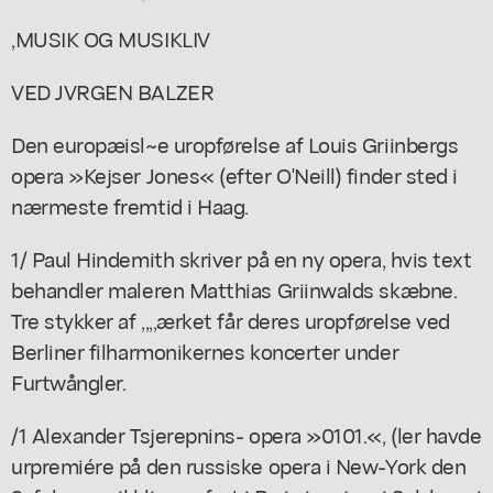
,MUSIK OG MUSIKLIV
VED JVRGEN BALZER
Den europæisl~e uropførelse af Louis Griinbergs
opera »Kejser Jones« (efter O'Neill) finder sted i
nærmeste fremtid i Haag.
1/ Paul Hindemith skriver på en ny opera, hvis text
behandler maleren Matthias Griinwalds skæbne.
Tre stykker af ,,,,ærket får deres uropførelse ved
Berliner filharmonikernes koncerter under
Furtwångler.
/1 Alexander Tsjerepnins- opera »0101.«, (ler havde
urpremiére på den russiske opera i New-York den