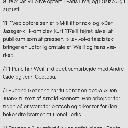
9. februar, vil blive opført i Paris i maj og i Salzburg i
august.
11 ""Ved opførelsen af »M(ili(iflonnq« og »Der
Jasager« i I~om blev Kurt 117eili fejret såvel af
publikum som af pressen. »l,a-,,-oi-o fascista«
bringer en udførlig omtale af 'Weill og hans væ-
rker.
/1 1 Paris har Weill indledet samarbejde med André
Gide og Jean Cocteau.
/1 Eugene Goosens har fuldendt en opera »Don
Juan« til text af Arnold Bennett. Han arbejder for
tiden på et værk for bratsch og orkester for (len
bekendte bratschist Lionel Terlis.
1/ Roussels 3. symfoni fik ved opføi-elsen i Berlin