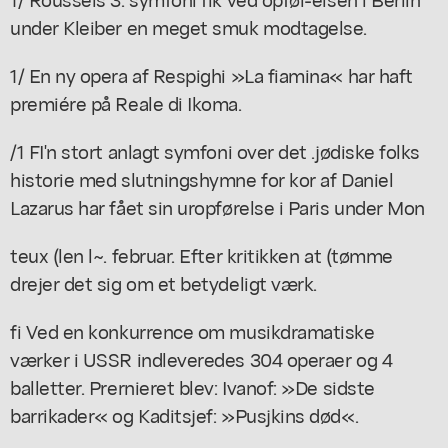
under Kleiber en meget smuk modtagelse.
1/ En ny opera af Respighi »La fiamina« har haft
premiére på Reale di Ikoma.
/1 FI'n stort anlagt symfoni over det .jødiske folks
historie med slutningshymne for kor af Daniel
Lazarus har fået sin uropførelse i Paris under Mon
teux (len l~. februar. Efter kritikken at (tømme
drejer det sig om et betydeligt værk.
fi Ved en konkurrence om musikdramatiske
værker i USSR indleveredes 304 operaer og 4
balletter. Prernieret blev: Ivanof: »De sidste
barrikader« og Kaditsjef: »Pusjkins død«.