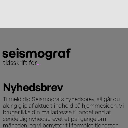
tidsskrift for
...
Nyhedsbrev
Tilmeld dig Seismografs nyhedsbrev; så går du
aldrig glip af aktuelt indhold på hjemmesiden. Vi
bruger ikke din mailadresse til andet end at
sende dig nyhedsbrevet et par gange om
måneden, og vi benytter til formålet tjenesten