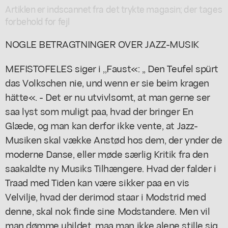
Artiklen er indscannet fra det trykte magasin; der tages
forbehold for fejl
NOGLE BETRAGTNINGER OVER JAZZ-MUSIK
MEFISTOFELES siger i ,,Faust«: ,, Den Teufel spürt
das Volkschen nie, und wenn er sie beim kragen
hätte«. - Det er nu utvivlsomt, at man gerne ser
saa lyst som muligt paa, hvad der bringer En
Glæde, og man kan derfor ikke vente, at Jazz-
Musiken skal vække Anstød hos dem, der ynder de
moderne Danse, eller møde særlig Kritik fra den
saakaldte ny Musiks Tilhængere. Hvad der falder i
Traad med Tiden kan være sikker paa en vis
Velvilje, hvad der derimod staar i Modstrid med
denne, skal nok finde sine Modstandere. Men vil
man dømme uhildet, maa man ikke alene stille sig