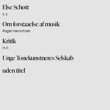
Else Schøtt
s: y:
Om forstaaelse af musik
Roger Henrichsen
Kritik
H-ll.
Unge Tonekunstneres Selskab
uden titel