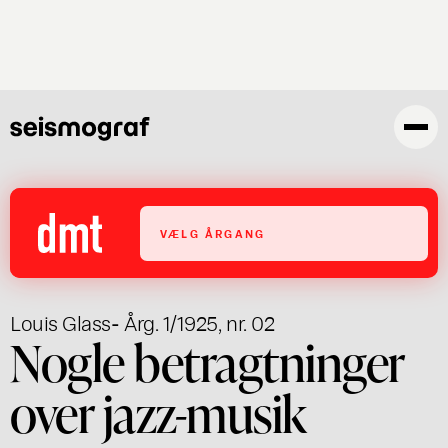
Gå
til
hovedindhold
VÆLG ÅRGANG
Louis Glass
- Årg. 1/1925, nr. 02
Nogle betragtninger
over jazz-musik