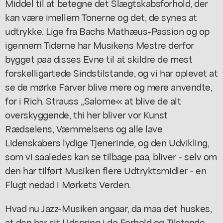
Middel til at betegne det Slægtskabsforhold, der
kan være imellem Tonerne og det, de synes at
udtrykke. Lige fra Bachs Mathæus-Passion og op
igennem Tiderne har Musikens Mestre derfor
bygget paa disses Evne til at skildre de mest
forskelligartede Sindstilstande, og vi har oplevet at
se de mørke Farver blive mere og mere anvendte,
for i Rich. Strauss ,,Salome« at blive de alt
overskyggende, thi her bliver vor Kunst
Rædselens, Væmmelsens og alle lave
Lidenskabers lydige Tjenerinde, og den Udvikling,
som vi saaledes kan se tilbage paa, bliver - selv om
den har tilført Musiken flere Udtryktsmidler - en
Flugt nedad i Mørkets Verden.
Hvad nu Jazz-Musiken angaar, da maa det huskes,
at den har sit Udspring i de Forhold og Tilstande,