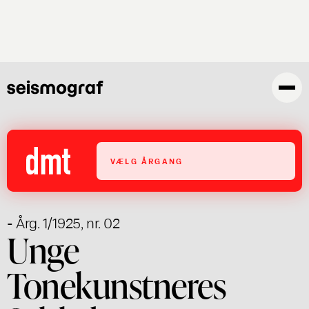
Gå
til
hovedindhold
VÆLG ÅRGANG
- Årg. 1/1925, nr. 02
Unge
Tonekunstneres