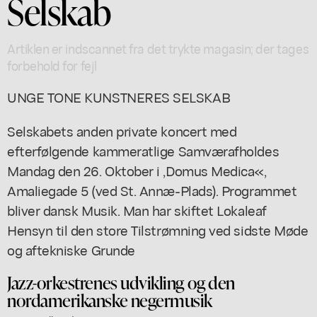
Selskab
Artiklen er indscannet fra det trykte magasin; der tages
forbehold for fejl
UNGE TONE KUNSTNERES SELSKAB
Selskabets anden private koncert med
efterfølgende kammeratlige Samværafholdes
Mandag den 26. Oktober i ,Domus Medica«,
Amaliegade 5 (ved St. Annæ-Plads). Programmet
bliver dansk Musik. Man har skiftet Lokaleaf
Hensyn til den store Tilstrømning ved sidste Møde
og aftekniske Grunde
Jazz-orkestrenes udvikling og den
nordamerikanske negermusik