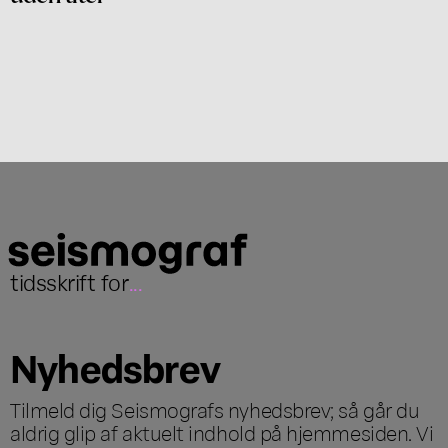
tidsskrift for
...
Nyhedsbrev
Tilmeld dig Seismografs nyhedsbrev; så går du
aldrig glip af aktuelt indhold på hjemmesiden. Vi