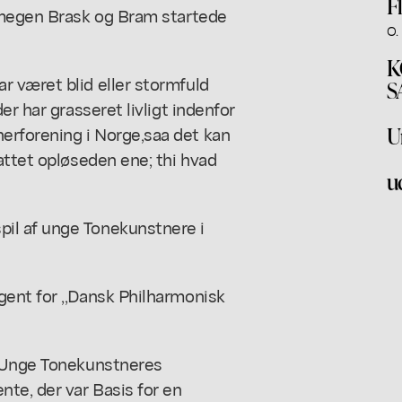
F
 megen Brask og Bram startede
O.
K
 været blid eller stormfuld
S
er har grasseret livligt indenfor
U
rforening i Norge,saa det kan
attet opløseden ene; thi hvad
u
il af unge Tonekunstnere i
ent for ,,Dansk Philharmonisk
,,Unge Tonekunstneres
te, der var Basis for en