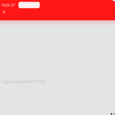
1926-27
1925-26
8
 tages forbehold for fejl