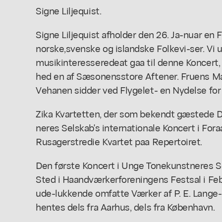
Signe Liljequist.
Signe Liljequist afholder den 26. Ja-nuar en 
norske,svenske og islandske Folkevi-ser. Vi u
musikinteresseredeat gaa til denne Koncert, d
hed en af Sæsonensstore Aftener. Fruens Man
Vehanen sidder ved Flygelet- en Nydelse for 
Zika Kvartetten, der som bekendt gæstede
neres Selskab's internationale Koncert i For
Rusagerstredie Kvartet paa Repertoiret.
Den første Koncert i Unge Tonekunstneres Se
Sted i Haandværkerforeningens Festsal i Fe
ude-lukkende omfatte Værker af P. E. Lange
hentes dels fra Aarhus, dels fra København.