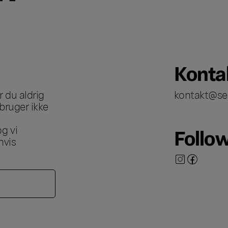
Konta
 du aldrig
kontakt@se
bruger ikke
g vi
Follo
hvis