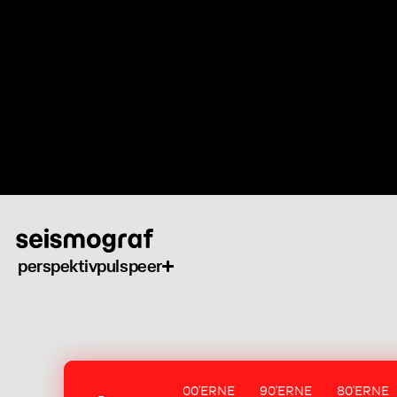
Gå
til
hovedindhold
perspektiv
puls
peer
00'ERNE
90'ERNE
80'ERNE