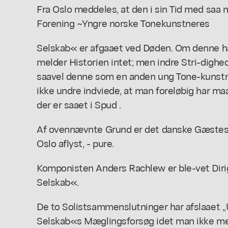
Fra Oslo meddeles, at den i sin Tid med saa
Forening ~Yngre norske Tonekunstneres
Selskab« er afgaaet ved Døden. Om denne har
melder Historien intet; men indre Stri-dighed
saavel denne som en anden ung Tone-kunstne
ikke undre indviede, at man foreløbig har ma
der er saaet i Spud .
Af ovennævnte Grund er det danske Gæstesp
Oslo aflyst, - pure.
Komponisten Anders Rachlew er ble-vet Dirig
Selskab«.
De to Solistsammenslutninger har afslaaet 
Selskab«s Mæglingsforsøg idet man ikke men