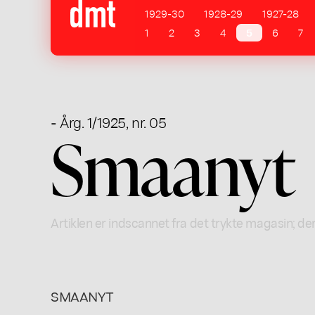
1929-30
1928-29
1927-28
1
2
3
4
5
6
7
- Årg. 1/1925, nr. 05
Smaanyt
Artiklen er indscannet fra det trykte magasin; der
SMAANYT