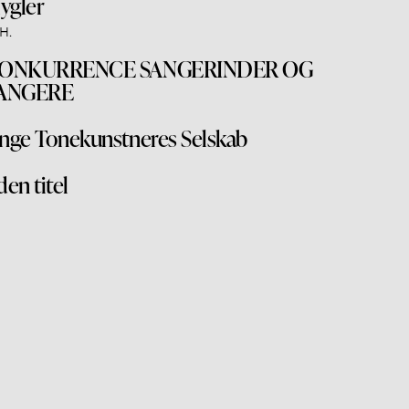
lygler
 H.
ONKURRENCE SANGERINDER OG
ANGERE
nge Tonekunstneres Selskab
den titel