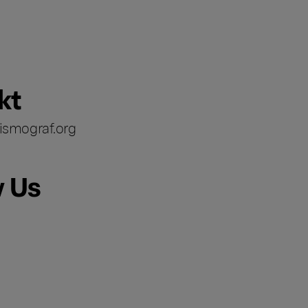
kt
ismograf.org
w Us