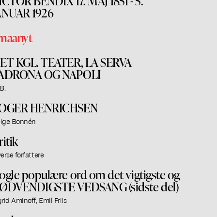
ICTOR BENDIX 17. MAJ 1851 - 5.
ANUAR 1926
maanyt
ET KGL. TEATER, LA SERVA
ADRONA OG NAPOLI
B.
OGER HENRICHSEN
lge Bonnén
ritik
verse forfattere
ogle populære ord om det vigtigste og
ØDVENDIGSTE VEDSANG (sidste del)
grid Aminoff, Emil Friis