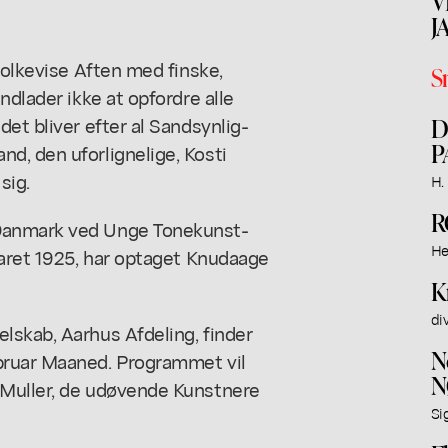
V
J
Folkevise Aften med finske,
S
ndlader ikke at opfordre alle
et bliver efter al Sandsynlig-
D
P
d, den uforlignelige, Kosti
sig.
H. 
R
 Danmark ved Unge Tonekunst-
He
aaret 1925, har optaget Knudaage
K
di
lskab, Aarhus Afdeling, finder
N
bruar Maaned. Programmet vil
N
-Muller, de udøvende Kunstnere
Si