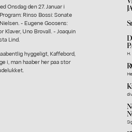
V
ed Onsdag den 27. Januar i
J
rogram: Rinso Bossi: Sonate
S
t Nielsen. - Eugene Goosens:
r Klaver, Uno Brovall. - Joaquin
D
ta Lind.
P
abentlig hyggeligt, Kaffebord,
H. 
e i, man haaber her paa stor
R
 udelukket.
He
K
di
N
N
Si