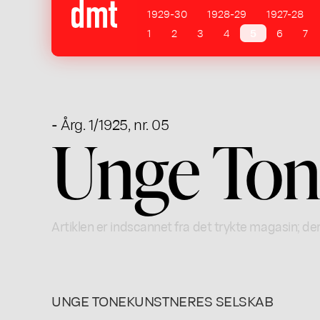
1929-30
1928-29
1927-28
1
2
3
4
5
6
7
- Årg. 1/1925, nr. 05
Unge Ton
Artiklen er indscannet fra det trykte magasin; der
UNGE TONEKUNSTNERES SELSKAB