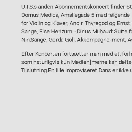
U.T.S.s anden Abonnementskoncert finder St
Domus Medica, Amaliegade 5 med følgende P
for Violin og Klaver, And r. Thyregod og Erns
Sange, Else Herizum. -Dirius Milhaud: Suite fo
Nin:Sange, Gerda Goll, Akkompagne-ment, As
Efter Koncerten fortsætter man med et, forha
som naturligvis kun Medlen]merne kan deltag
Tilslutning.En lille improviseret Dans er ikke