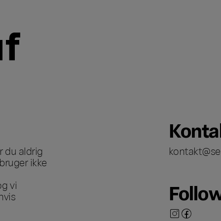
Konta
 du aldrig
kontakt@se
bruger ikke
g vi
Follo
hvis