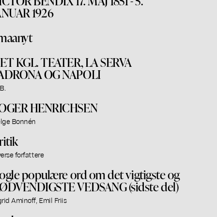
ICTOR BENDIX 17. MAJ 1851 - 5.
ANUAR 1926
maanyt
ET KGL. TEATER, LA SERVA
ADRONA OG NAPOLI
B.
OGER HENRICHSEN
lge Bonnén
ritik
verse forfattere
ogle populære ord om det vigtigste og
ØDVENDIGSTE VEDSANG (sidste del)
grid Aminoff, Emil Friis