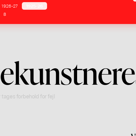
1926-27
1925-26
8
ekunstnere
 tages forbehold for fejl