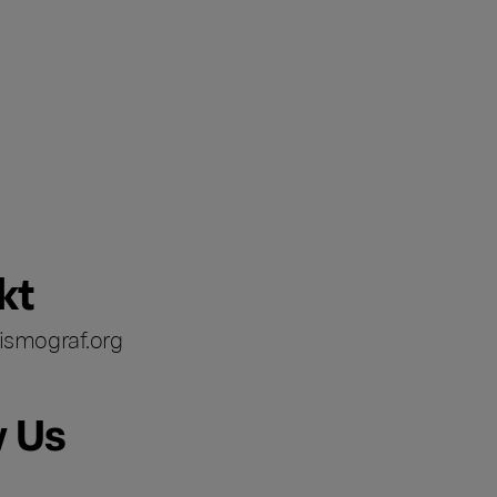
kt
ismograf.org
w Us