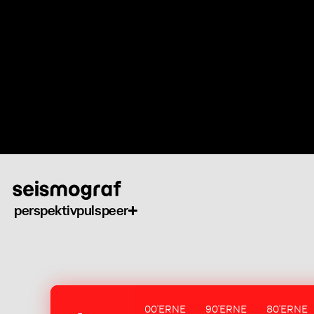
Gå
til
hovedindhold
perspektiv
puls
peer
00'ERNE
90'ERNE
80'ERNE