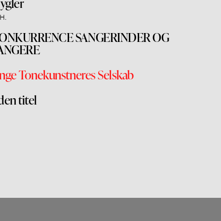
lygler
 H.
ONKURRENCE SANGERINDER OG
ANGERE
nge Tonekunstneres Selskab
den titel