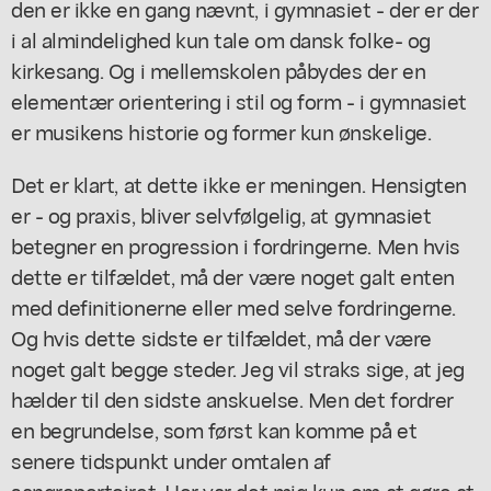
den er ikke en gang nævnt, i gymnasiet - der er der
i al almindelighed kun tale om dansk folke- og
kirkesang. Og i mellemskolen påbydes der en
elementær orientering i stil og form - i gymnasiet
er musikens historie og former kun ønskelige.
Det er klart, at dette ikke er meningen. Hensigten
er - og praxis, bliver selvfølgelig, at gymnasiet
betegner en progression i fordringerne. Men hvis
dette er tilfældet, må der være noget galt enten
med definitionerne eller med selve fordringerne.
Og hvis dette sidste er tilfældet, må der være
noget galt begge steder. Jeg vil straks sige, at jeg
hælder til den sidste anskuelse. Men det fordrer
en begrundelse, som først kan komme på et
senere tidspunkt under omtalen af
sangrepertoiret. Her var det mig kun om at gøre at