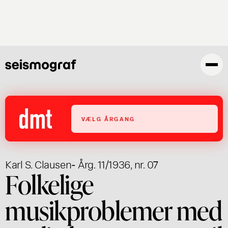
Gå
til
hovedindhold
VÆLG ÅRGANG
Karl S. Clausen
- Årg. 11/1936, nr. 07
Folkelige
musikproblemer med