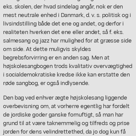
eks. skolen, der hvad sindelag angår, nok er den
mest neutrale enhed i Danmark, d. v. s. politisk og i
livsindstilling både det ene og andet, og derfor i
realiteten hverken det ene eller andet, så f. eks.
salmesang og jazz har mulighed for at græsse side
om side. At dette muligvis skyldes
begrebsforvirring er en anden sag. Men at
højskolesangbogen trods kvalitativ overvægtighed
i socialdemokratiske kredse ikke kan erstatte den
røde sangbog, er også indlysende.
Den bag ved enhver ægte højskolesang liggende
overbevisning om, at vorherre egentlig har fordelt
de jordiske goder ganske fornuftigt, så man har
grund til at være taknemmelig og tilfreds og prise
jorden for dens velindrettethed, da jo dog kun få