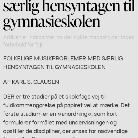
særlig hensyntagen til
gymnasieskolen
Artiklen er indscannet fra det trykte magasin; der tages
forbehold for fejl
FOLKELIGE MUSIKPROBLEMER MED SÆRLIG
HENSYNTAGEN TIL GYMNASIESKOLEN
AF KARL S. CLAUSEN
DER er tre stadier på et skolefags vej til
fuldkommengørelse på papiret vel at mærke. Det
første stadium er en »anordning«, som kort
formulerer formålet med undervisningen og
opstiller de discipliner, der anses for nødvendige