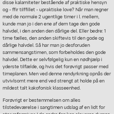
disse kalamiteter bestående af praktiske hensyn
og - ffir tilffillet - upraktiske love? Når man regner
med de normale 2 ugentlige timer i l. mellem,
kunde man jo i den ene af dem tage den gode
halvdel, i den anden den dårlige del. Eller bedre: 1
time fælles, den anden skiftevis til den gode og
dårlige halvdel. Så har man jo desforuden
sammensangstimen, som forbeholdes den gode
halvdel. Dette er selvfølgelig kun en nødhjælp i
yderste tilfælde, og hvis det forøvrigt passer med
timeplanen. Men ved denne rendyrkning opnås der
utvivlsomt mere end ved strengt at holde på en
mildest talt kakofonisk klasseenhed.
Forøvrigt er bestemmelsen om alles
tilstedeværelse i sangtimen udslag af en lidt for
stor reformiver. I de andre fag kan eleverne dumpe,