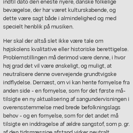
indtil dato den eneste nyere, danske folkelige
bevægelse, der har været kulturskabende, og
dette være sagt både i almindelighed og med
specielt henblik på musiken.
Her skal der altså slet ikke være tale om
højskolens kvalitative eller historiske berettigelse.
Problemstillingen må derimod være denne, i hvor
høj grad det vil være ønskeligt, og muligt, at
neutralisere denne overvejende grundtvigske
indflydelse. Dernæst, om vi kan hente fornyelse fra
anden side - en fornyelse, som for det første må-
tilsigte en ny aktualisering af sangundervisningen i
overensstemmelse med brede befolkningslags
behov - og en fornyelse, som for det andet må
tilsigte en inddragelse af ældre sangstof, som p. gr.
af den tidsmæssige afstand virker neutralt,