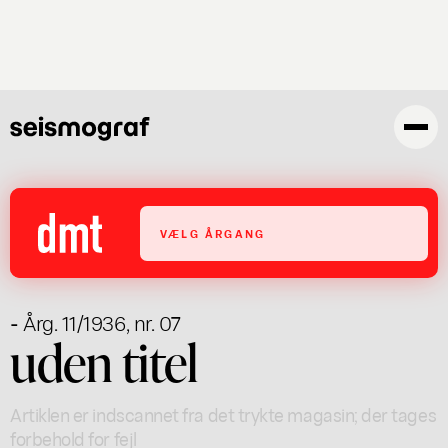
Gå
til
hovedindhold
VÆLG ÅRGANG
- Årg. 11/1936, nr. 07
uden titel
Artiklen er indscannet fra det trykte magasin; der tages
forbehold for fejl