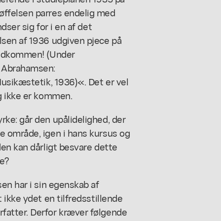
øffelsen parres endelig med
ser sig for i en af det
lsen af 1936 udgiven pjece på
 udkommen! (Under
k Abrahamsen:
usikæstetik, 1936)«. Det er vel
g ikke er kommen.
ke: går den upålidelighed, der
e område, igen i hans kursus og
en kan dårligt besvare dette
e?
en har i sin egenskab af
ikke ydet en tilfredsstillende
atter. Derfor kræver følgende