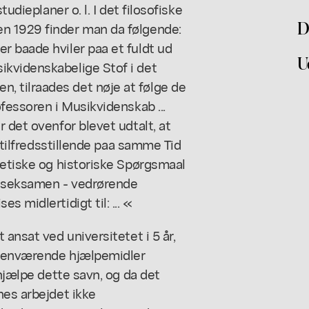
udieplaner o. l. I det filosofiske
D
n 1929 finder man da følgende:
r baade hviler paa et fuldt ud
U
kvidenskabelige Stof i det
 tilraades det nøje at følge de
fessoren i Musikvidenskab ...
 det ovenfor blevet udtalt, at
r tilfredsstillende paa samme Tid
retiske og historiske Spørgsmaal
edseksamen - vedrørende
 midlertidigt til: ... «
 ansat ved universitetet i 5 år,
ndenværende hjælpemidler
fhjælpe dette savn, og da det
nes arbejdet ikke