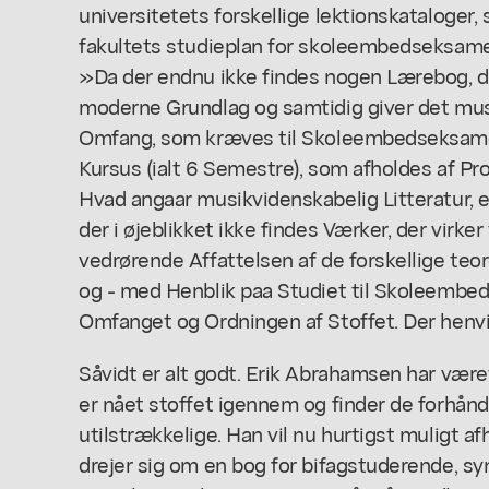
universitetets forskellige lektionskataloger, st
fakultets studieplan for skoleembedseksame
»Da der endnu ikke findes nogen Lærebog, de
moderne Grundlag og samtidig giver det musi
Omfang, som kræves til Skoleembedseksamen,
Kursus (ialt 6 Semestre), som afholdes af Pro
Hvad angaar musikvidenskabelig Litteratur, er
der i øjeblikket ikke findes Værker, der virke
vedrørende Affattelsen af de forskellige teo
og - med Henblik paa Studiet til Skoleemb
Omfanget og Ordningen af Stoffet. Der henvises
Såvidt er alt godt. Erik Abrahamsen har været
er nået stoffet igennem og finder de forhå
utilstrækkelige. Han vil nu hurtigst muligt a
drejer sig om en bog for bifagstuderende, sy