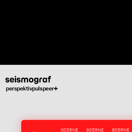
Gå
til
hovedindhold
perspektiv
puls
peer
00'ERNE
90'ERNE
80'ERNE