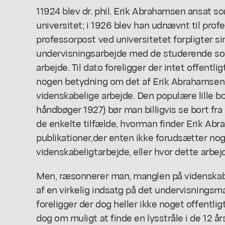
11924 blev dr. phil. Erik Abrahamsen ansat
universitet; i 1926 blev han udnævnt til prof
professorpost ved universitetet forpligter sin
undervisningsarbejde med de studerende som
arbejde. Til dato foreligger der intet offentli
nogen betydning om det af Erik Abrahamsen i
videnskabelige arbejde. Den populære lille
håndbøger 1927) bør man billigvis se bort fra
de enkelte tilfælde, hvorman finder Erik Abra
publikationer,der enten ikke forudsætter noge
videnskabeligtarbejde, eller hvor dette arbej
Men, ræsonnerer man, manglen på videnskabe
af en virkelig indsatg på det undervisning
foreligger der dog heller ikke noget offentlig
dog om muligt at finde en lysstråle i de 12