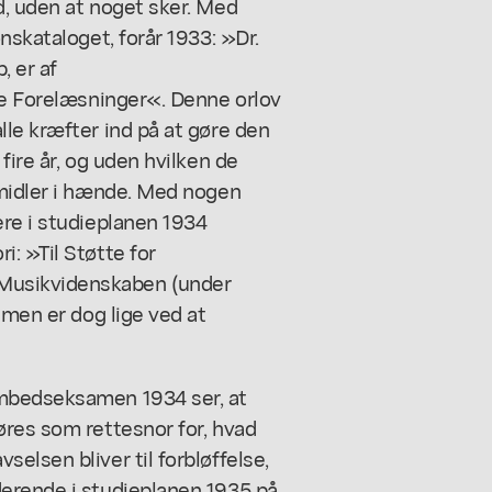
d, uden at noget sker. Med
nskataloget, forår 1933: »Dr.
, er af
de Forelæsninger«. Denne orlov
le kræfter ind på at gøre den
fire år, og uden hvilken de
emidler i hænde. Med nogen
ere i studieplanen 1934
: »Til Støtte for
Musikvidenskaben (under
 men er dog lige ved at
embedseksamen 1934 ser, at
øres som rettesnor for, hvad
elsen bliver til forbløffelse,
erende i studieplanen 1935 på