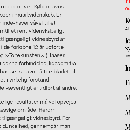
E
 som docent ved Københavns
Gu
essor i musikvidenskab. En
K
 inde-haver såvel til et
Ak
til et rent videnskabeligt
gttilgængeligt vidnesbyrd af
J
 de forløbne 12 år udførte
s
 bog »Tonekunsten« (Haases
Je
 i denne forbindelse, ligesom fra
I
hamsens navn på titelbladet til
t i virkelig forstand
F
de væsentligt er udført af andre.
M
lige resultater må vel opvejes
smæssige område. Herom
M
t tilgængeligt vidnesbyrd. For
 års dunkelhed, gennemgår man
M