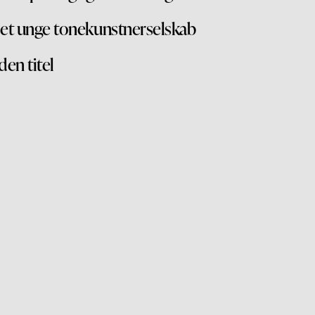
et unge tonekunstnerselskab
den titel