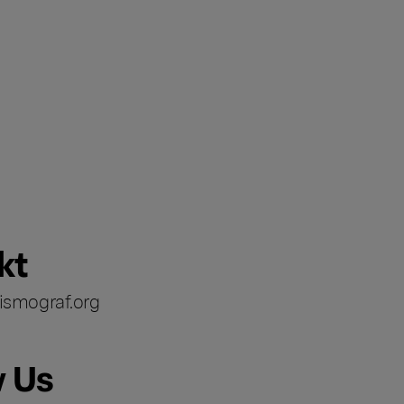
kt
ismograf.org
w Us