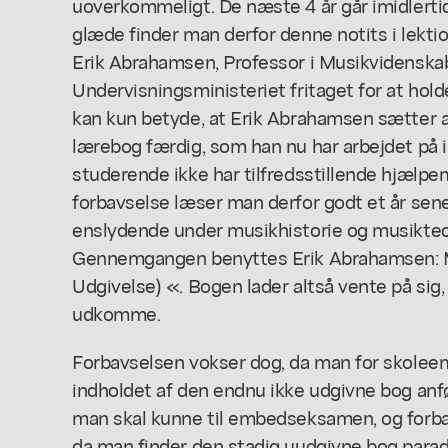
uoverkommeligt. De næste 4 år går imidlerti
glæde finder man derfor denne notits i lektio
Erik Abrahamsen, Professor i Musikvidenskab
Undervisningsministeriet fritaget for at hol
kan kun betyde, at Erik Abrahamsen sætter al
lærebog færdig, som han nu har arbejdet på i 
studerende ikke har tilfredsstillende hjælp
forbavselse læser man derfor godt et år sen
enslydende under musikhistorie og musikteori
Gennemgangen benyttes Erik Abrahamsen: 
Udgivelse) «. Bogen lader altså vente på sig,
udkomme.
Forbavselsen vokser dog, da man for skole
indholdet af den endnu ikke udgivne bog anf
man skal kunne til embedseksamen, og forbavs
da man finder den stadig uudgivne bog parad