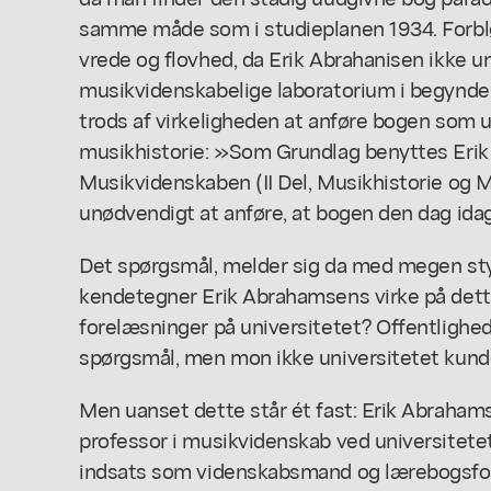
samme måde som i studieplanen 1934. Forbl
vrede og flovhed, da Erik Abrahanisen ikke und
musikvidenskabelige laboratorium i begynde
trods af virkeligheden at anføre bogen som
musikhistorie: »Som Grundlag benyttes Eri
Musikvidenskaben (II Del, Musikhistorie og M
unødvendigt at anføre, at bogen den dag ida
Det spørgsmål, melder sig da med megen styr
kendetegner Erik Abrahamsens virke på dett
forelæsninger på universitetet? Offentlighed
spørgsmål, men mon ikke universitetet kund
Men uanset dette står ét fast: Erik Abrahams
professor i musikvidenskab ved universitetet 
indsats som videnskabsmand og lærebogsforf