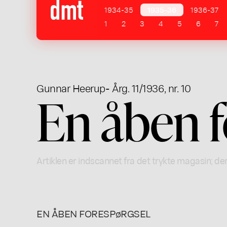
1934-35
1935-36
1936-37
1
2
3
4
5
6
7
Gunnar Heerup
- Årg. 11/1936, nr. 10
En åben f
Artiklen er indscannet fra det trykte magasin; der
EN ÅBEN FORESPøRGSEL