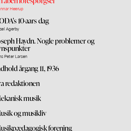
n åben forespørgsel
nnar Heerup
ODA's 10-aars dag
sel Agerby
oseph Haydn. Nogle problemer og
ynspunkter
ns Peter Larsen
ndhold årgang 11, 1936
ra redaktionen
ekanisk musik
usik og musikliv
usikpædagogisk forening