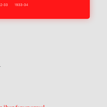
32-33
1933-34
l