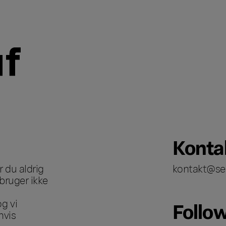
Konta
 du aldrig
kontakt@se
bruger ikke
g vi
Follo
hvis