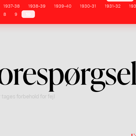
1937-38
1938-39
1939-40
1930-31
1931-32
19
8
9
10
orespørgse
 tages forbehold for fejl