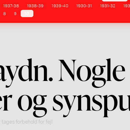
1937-38
1938-39
1939-40
1930-31
1931-32
19
8
9
10
aydn. Nogle
r og synsp
 tages forbehold for fejl