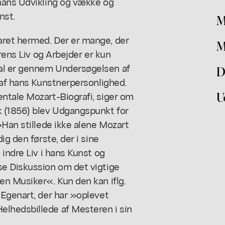
hans Udvikling og vække og
nst.
M
ret hermed. Der er mange, der
M
rens Liv og Arbejder er kun
al er gennem Undersøgelsen af
D
 af hans Kunstnerpersonlighed.
U
ntale Mozart-Biografi, siger om
k (1856) blev Udgangspunkt for
»Han stillede ikke alene Mozart
ig den første, der i sine
indre Liv i hans Kunst og
se Diskussion om det vigtige
en Musiker«. Kun den kan iflg.
 Egenart, der har »oplevet
lhedsbillede af Mesteren i sin