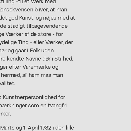
tilling -til et Værk med
Konsekvensen bliver, at man
det god Kunst, og nøjes med at
l de stadigt tilbagevendende
e Værker af de store - for
delige Ting - eller Værker, der
r og gaar i Folk uden
e kendte Navne dør i Stilhed.
rger efter Varemærke og
s hermed, al' ham maa man
alitet.
ns Kunstnerpersonlighed for
ærkninger som en tvangfri
rker.
ts og 1. April 1732 i den lille