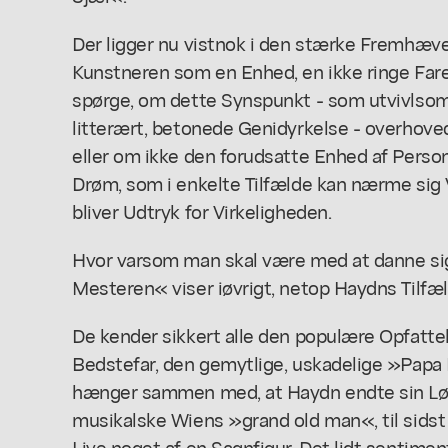
Der ligger nu vistnok i den stærke Fremhæv
Kunstneren som en Enhed, en ikke ringe Fa
spørge, om dette Synspunkt - som utvivlsomt
litterært, betonede Genidyrkelse - overhoved
eller om ikke den forudsatte Enhed af Perso
Drøm, som i enkelte Tilfælde kan nærme sig V
bliver Udtryk for Virkeligheden.
Hvor varsom man skal være med at danne sig
Mesteren« viser iøvrigt, netop Haydns Tilfæ
De kender sikkert alle den populære Opfatt
Bedstefar, den gemytlige, uskadelige »Papa
hænger sammen med, at Haydn endte sin Lø
musikalske Wiens »grand old man«, til sidst 
Live noget af en Sagnfigur. Det lidt sentimen