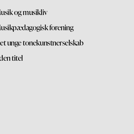
usik og musikliv
usikpædagogisk forening
et unge tonekunstnerselskab
den titel