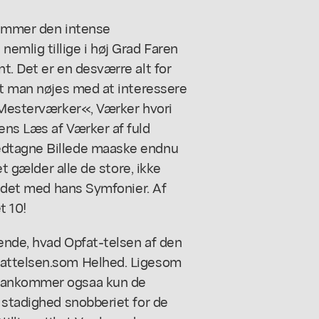
rummer den intense
mlig tillige i høj Grad Faren
t. Det er en desværre alt for
at man nøjes med at interessere
 »Mesterværker«, Værker hvori
ens Læs af Værker af fuld
edtagne Billede maaske endnu
et gælder alle de store, ikke
oldet med hans Symfonier. Af
t 10!
pende, hvad Opfat-telsen af den
fattelsen.som Helhed. Ligesom
adankommer ogsaa kun de
 stadighed snobberiet for de