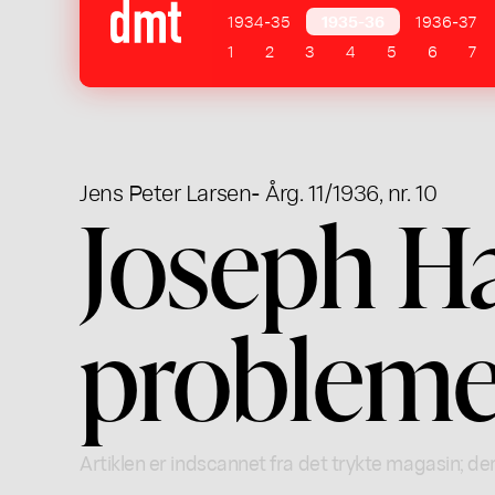
1934-35
1935-36
1936-37
1
2
3
4
5
6
7
Jens Peter Larsen
- Årg. 11/1936, nr. 10
Joseph H
probleme
Artiklen er indscannet fra det trykte magasin; der