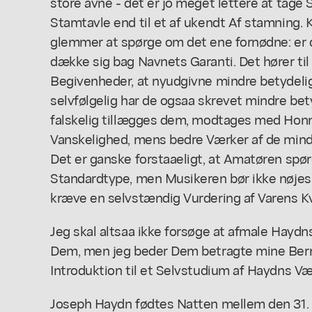
store avne - det er jo meget lettere at tage S
Stamtavle end til et af ukendt Af stamning. 
glemmer at spørge om det ene fornødne: er 
dække sig bag Navnets Garanti. Det hører ti
Begivenheder, at nyudgivne mindre betydelig
selvfølgelig har de ogsaa skrevet mindre bety
falskelig tillægges dem, modtages med Honnø
Vanskelighed, mens bedre Værker af de mindr
Det er ganske forstaaeligt, at Amatøren spø
Standardtype, men Musikeren bør ikke nøje
kræve en selvstændig Vurdering af Varens Kv
Jeg skal altsaa ikke forsøge at afmale Hayd
Dem, men jeg beder Dem betragte mine Bern
Introduktion til et Selvstudium af Haydns Væ
Joseph Haydn fødtes Natten mellem den 31. Mar