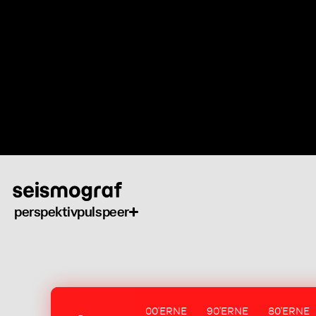
Gå
til
hovedindhold
perspektiv
puls
peer
00'ERNE
90'ERNE
80'ERNE