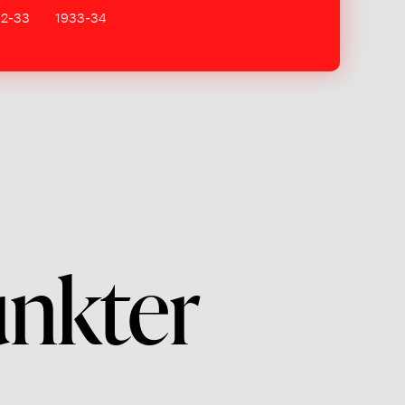
32-33
1933-34
unkter