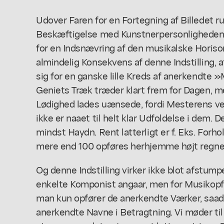
Udover Faren for en Fortegning af Billedet 
Beskæftigelse med Kunstnerpersonligheden ne
for en Indsnævring af den musikalske Horison
almindelig Konsekvens af denne Indstilling, 
sig for en ganske lille Kreds af anerkendte
Geniets Træk træder klart frem for Dagen, m
Lødighed lades uænsede, fordi Mesterens v
ikke er naaet til helt klar Udfoldelse i dem. D
mindst Haydn. Rent latterligt er f. Eks. Forh
mere end 100 opføres herhjemme højt regne
Og denne Indstilling virker ikke blot afstum
enkelte Komponist angaar, men for Musikop
man kun opfører de anerkendte Værker, sa
anerkendte Navne i Betragtning. Vi møder til