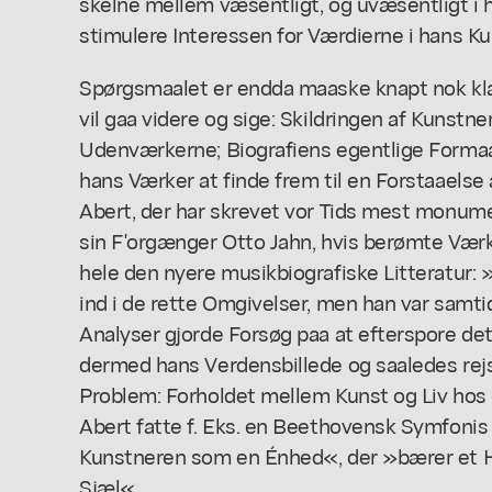
skelne mellem væsentligt, og uvæsentligt i 
stimulere Interessen for Værdierne i hans Ku
Spørgsmaalet er endda maaske knapt nok kla
vil gaa videre og sige: Skildringen af Kunstne
Udenværkerne; Biografiens egentlige Forma
hans Værker at finde frem til en Forstaaelse
Abert, der har skrevet vor Tids mest monume
sin F'orgænger Otto Jahn, hvis berømte Vær
hele den nyere musikbiografiske Litteratur: 
ind i de rette Omgivelser, men han var samtid
Analyser gjorde Forsøg paa at efterspore det 
dermed hans Verdensbillede og saaledes rej
Problem: Forholdet mellem Kunst og Liv hos 
Abert fatte f. Eks. en Beethovensk Symfonis
Kunstneren som en Énhed«, der »bærer et He
Sjæl«.