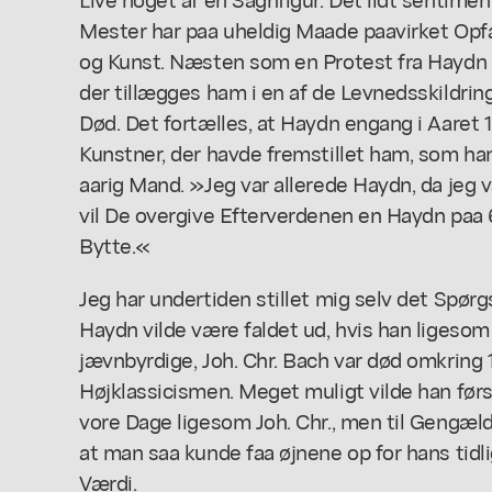
Mester har paa uheldig Maade paavirket Opf
og Kunst. Næsten som en Protest fra Haydn 
der tillægges ham i en af de Levnedsskildrin
Død. Det fortælles, at Haydn engang i Aaret
Kunstner, der havde fremstillet ham, som ha
aarig Mand. »Jeg var allerede Haydn, da jeg v
vil De overgive Efterverdenen en Haydn paa 
Bytte.«
Jeg har undertiden stillet mig selv det Spør
Haydn vilde være faldet ud, hvis han ligeso
jævnbyrdige, Joh. Chr. Bach var død omkring 
Højklassicismen. Meget muligt vilde han før
vore Dage ligesom Joh. Chr., men til Gengæl
at man saa kunde faa øjnene op for hans tid
Værdi.