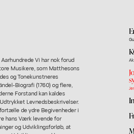
E
Gu
K
. Aarhundrede Vi har nok forud
Ak
 store Musikere, som Matthesons
J
rdes og Tonekunstneres
s
del-Biografi (1760) og flere,
Je
derne Forstand kan kaldes
I
 Udtrykket Levnedsbeskrivelser.
 fortælle de ydre Begivenheder i
F
øre hans Værk levende for
nger og Udviklingsforløb, at
M