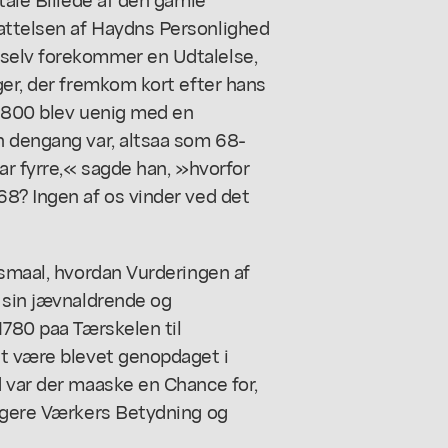
attelsen af Haydns Personlighed
selv forekommer en Udtalelse,
ger, der fremkom kort efter hans
 1800 blev uenig med en
n dengang var, altsaa som 68-
ar fyrre,« sagde han, »hvorfor
68? Ingen af os vinder ved det
gsmaal, hvordan Vurderingen af
m sin jævnaldrende og
1780 paa Tærskelen til
st være blevet genopdaget i
d var der maaske en Chance for,
ligere Værkers Betydning og