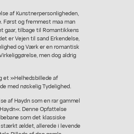
else af Kunstnerpersonligheden,
re. Først og fremmest maa man
 gaar, tilbage til Romantikkens
et er Vejen til sand Erkendelse,
nlighed og Værk er en romantisk
irkeliggørelse, men dog aldrig
 et »Helhedsbillede af
lde med nøskelig Tydelighed.
else af Haydn som en rar gammel
 Haydn«. Denne Opfattelse
bebane som det klassiske
stærkt ældet, allerede i levende
tale Billede af den gamle