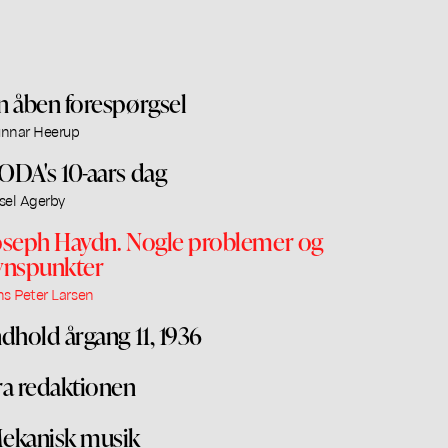
n åben forespørgsel
nnar Heerup
ODA's 10-aars dag
sel Agerby
oseph Haydn. Nogle problemer og
ynspunkter
ns Peter Larsen
ndhold årgang 11, 1936
ra redaktionen
ekanisk musik