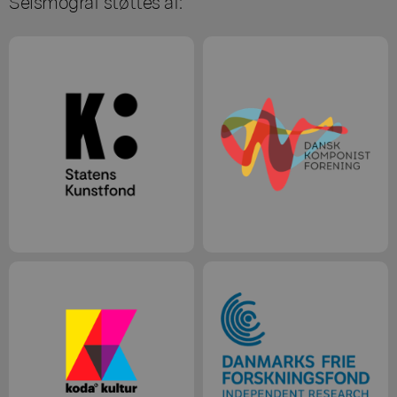
Seismograf støttes af: