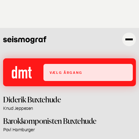
Gå
til
hovedindhold
VÆLG ÅRGANG
Diderik Buxtehude
Knud Jeppesen
Barokkomponisten Buxtehude
Povl Hamburger