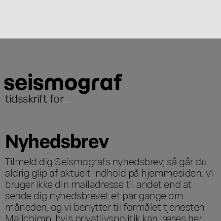
tidsskrift for
...
Nyhedsbrev
Tilmeld dig Seismografs nyhedsbrev; så går du
aldrig glip af aktuelt indhold på hjemmesiden. Vi
bruger ikke din mailadresse til andet end at
sende dig nyhedsbrevet et par gange om
måneden, og vi benytter til formålet tjenesten
Mailchimp, hvis privatlivspolitik kan læses
her
.