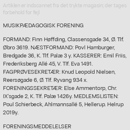
Artiklen er indscannet fra det trykte magasin; der tages
forbehold for fejl
MUSIKPÆDAGOGISK FORENING
FORMAND: Finn Høffding, Classensgade 34, Ø. Tlf.
Øbro 3619. NÆSTFORMAND: Povl Hamburger,
Bredgade 36, K. Tlf. Palæ 3 y. KASSERER: Emil Friis,
Frederiksberg Allé 45, V. Tlf. Eva 1491.
FAGPRØVESEKRETÆR: Knud Leopold Nielsen,
Reersøgade 6, Ø. Tlf. Ryvang 934 x.
FORENINGSSEKRETÆR: Else Ammentorp, Chr.
IX'sgade 2, K. Tlf. Palæ 1426y. MEDLEMSLISTEN:
Poul Schierbeck, Ahlmannsallé 5, Hellerup. Helrup
2019y.
FORENINGSMEDDELELSER