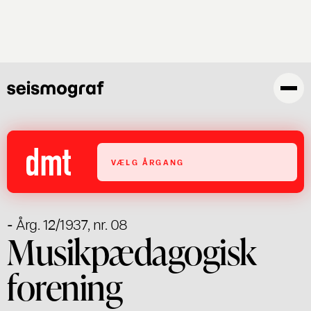
Gå
til
hovedindhold
VÆLG ÅRGANG
- Årg. 12/1937, nr. 08
Musikpædagogisk
forening