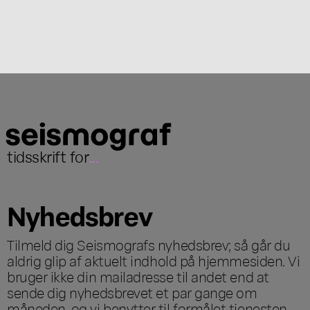
tidsskrift for
...
Nyhedsbrev
Tilmeld dig Seismografs nyhedsbrev; så går du
aldrig glip af aktuelt indhold på hjemmesiden. Vi
bruger ikke din mailadresse til andet end at
sende dig nyhedsbrevet et par gange om
måneden, og vi benytter til formålet tjenesten