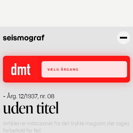
Gå
til
hovedindhold
VÆLG ÅRGANG
- Årg. 12/1937, nr. 08
uden titel
Artiklen er indscannet fra det trykte magasin; der tages
forbehold for fejl