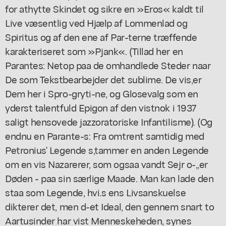
for athytte Skindet og sikre en »Eros« kaldt til
Live væsentlig ved Hjælp af Lommenlad og
Spiritus og af den ene af Par-terne træffende
karakteriseret som »Pjank«. (Tillad her en
Parantes: Netop paa de omhandlede Steder naar
De som Tekstbearbejder det sublime. De vis,er
Dem her i Spro-gryti-ne, og Glosevalg som en
yderst talentfuld Epigon af den vistnok i 1937
saligt hensovede jazzoratoriske Infantilisme). (Og
endnu en Parante-s: Fra omtrent samtidig med
Petronius' Legende s,tammer en anden Legende
om en vis Nazarerer, som ogsaa vandt Sejr o-,,er
Døden - paa sin særlige Maade. Man kan lade den
staa som Legende, hvi.s ens Livsanskuelse
dikterer det, men d-et Ideal, den gennem snart to
Aartusinder har vist Menneskeheden, synes