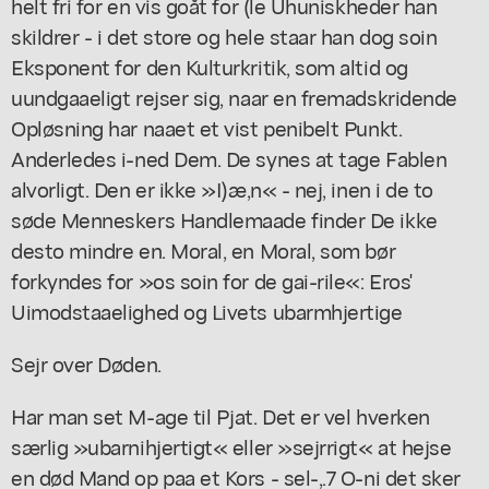
helt fri for en vis goåt for (le Uhuniskheder han
skildrer - i det store og hele staar han dog soin
Eksponent for den Kulturkritik, som altid og
uundgaaeligt rejser sig, naar en fremadskridende
Opløsning har naaet et vist penibelt Punkt.
Anderledes i-ned Dem. De synes at tage Fablen
alvorligt. Den er ikke »I)æ,n« - nej, inen i de to
søde Menneskers Handlemaade finder De ikke
desto mindre en. Moral, en Moral, som bør
forkyndes for »os soin for de gai-rile«: Eros'
Uimodstaaelighed og Livets ubarmhjertige
Sejr over Døden.
Har man set M-age til Pjat. Det er vel hverken
særlig »ubarnihjertigt« eller »sejrrigt« at hejse
en død Mand op paa et Kors - sel-,.7 O-ni det sker