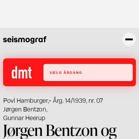
Gå
til
hovedindhold
VÆLG ÅRGANG
Povl Hamburger
,
- Årg. 14/1939, nr. 07
Jørgen Bentzon
,
Gunnar Heerup
Jørgen Bentzon og