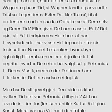
hani og -hans Tid, soin. det er karakteristisk for
Wagner og hans Tid, at Wagner fandt og anvendte
Tristan-Legenden«. Føler De ikke Tran«', til at
protestere mod en saadan Opfattelse af Dem selv
og Deres Tid? Eller giver De ham maaske Ret? Det
bør i alt Fald indrømmes Holinboe, at han
tilsyneladende -har visse Holdepunkter for sin
Insinuation. Naar det betænkes, hvor uhyre
righoldig Litteraturen er, er det jo ikke let at
begribe, hvorfor De netop har valgt salig Petronius
til Deres Musik, medmindre De finder ham
tillokkende. Det er saadan set logisk.
Men har De alligevel gjort Deni aldeles klart,
hvilken Tid det var, Petronius tilhørte? At han
levede in- den for (len sen-antike Kultur, Religion,
Kunst, Moral var paa Vej mod den totale