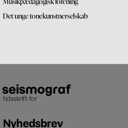
Musikpædagogisk forening
Det unge tonekunstnerselskab
tidsskrift for
...
Nyhedsbrev