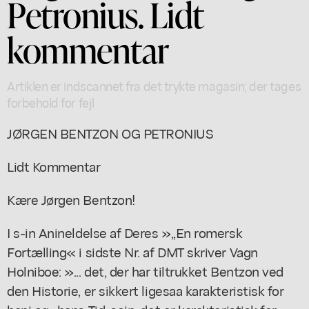
Petronius. Lidt
kommentar
Artiklen er indscannet fra det trykte magasin; der tages
forbehold for fejl
JØRGEN BENTZON OG PETRONIUS
Lidt Kommentar
Kære Jørgen Bentzon!
I s-in Anineldelse af Deres »,,En romersk
Fortælling« i sidste Nr. af DMT skriver Vagn
Holniboe: »... det, der har tiltrukket Bentzon ved
den Historie, er sikkert ligesaa karakteristisk for