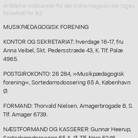
Artiklen er indscannet fra det trykte magasin; der tages
forbehold for fejl
MUSIKPÆDAGOGISK FORENING
KONTOR OG SEKRETARIAT: hverdage 16-17, fru
Anna Veibel, Skt. Pedersstræde 43, K. Tlf. Palæ
4965.
POSTGIROKONTO: 26 284, »Musikpædagogisk
forening«, Sortedamsdossering 65 A, København
Ø.
FORMAND: Thorvald Nielsen, Amagerbrogade 8, S.
Tlf. Amager 6739.
NÆSTFORMAND OG KASSERER: Gunnar Heerup,
Sortedamsdossering 65 A, Ø. Tlf. Nora 5246.