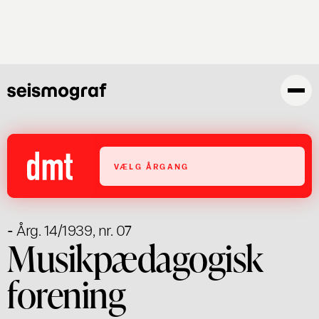
Gå
til
hovedindhold
VÆLG ÅRGANG
- Årg. 14/1939, nr. 07
Musikpædagogisk
forening