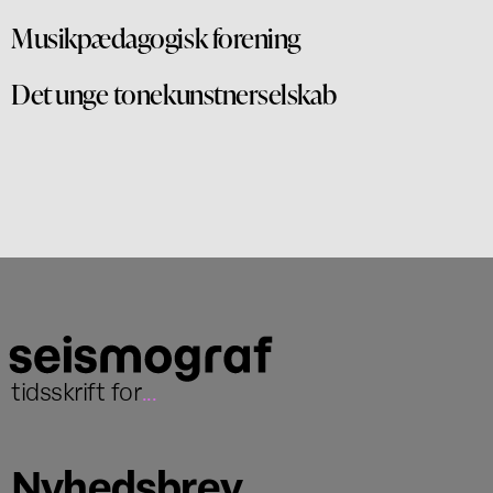
Musikpædagogisk forening
Det unge tonekunstnerselskab
tidsskrift for
...
Nyhedsbrev