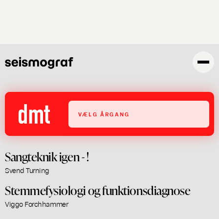
Gå
til
hovedindhold
VÆLG ÅRGANG
Sangteknik igen - !
Svend Turning
Stemmefysiologi og funktionsdiagnose
Viggo Forchhammer