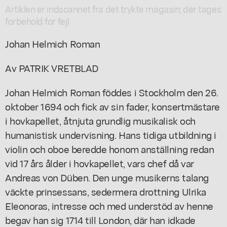
Artiklen er indscannet fra det trykte magasin; der tages
forbehold for fejl
Johan Helmich Roman
Av PATRIK VRETBLAD
Johan Helmich Roman föddes i Stockholm den 26.
oktober 1694 och fick av sin fader, konsertmästare
i hovkapellet, åtnjuta grundlig musikalisk och
humanistisk undervisning. Hans tidiga utbildning i
violin och oboe beredde honom anställning redan
vid 17 års ålder i hovkapellet, vars chef då var
Andreas von Düben. Den unge musikerns talang
väckte prinsessans, sedermera drottning Ulrika
Eleonoras, intresse och med understöd av henne
begav han sig 1714 till London, där han idkade