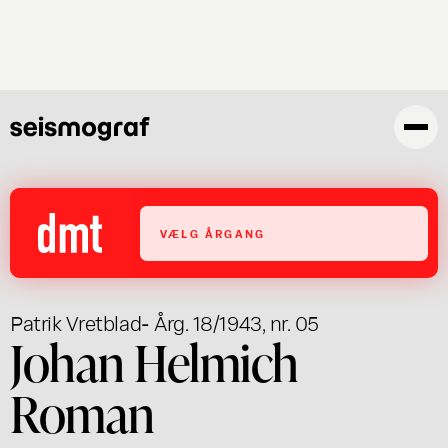
Gå
til
hovedindhold
VÆLG ÅRGANG
Patrik Vretblad
- Årg. 18/1943, nr. 05
Johan Helmich
Roman