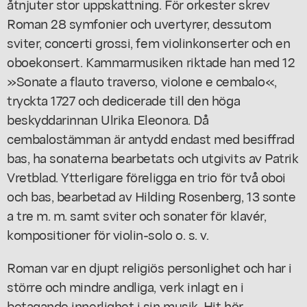
åtnjuter stor uppskattning. För orkester skrev
Roman 28 symfonier och uvertyrer, dessutom
sviter, concerti grossi, fem violinkonserter och en
oboekonsert. Kammarmusiken riktade han med 12
»Sonate a flauto traverso, violone e cembalo«,
tryckta 1727 och dedicerade till den höga
beskyddarinnan Ulrika Eleonora. Då
cembalostämman är antydd endast med besiffrad
bas, ha sonaterna bearbetats och utgivits av Patrik
Vretblad. Ytterligare föreligga en trio för två oboi
och bas, bearbetad av Hilding Rosenberg, 13 sonte
a tre m. m. samt sviter och sonater för klavér,
kompositioner för violin-solo o. s. v.
Roman var en djupt religiös personlighet och har i
större och mindre andliga, verk inlagt en i
betagande innerlighet i sin musik. Hit hör