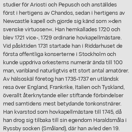
studier för Ariosti och Pepusch och anställdes
först i hertigens av Chandos, sedan i hertigens av
Newcastle kapell och gjorde sig känd som »den
svenske virtuosen«. Han hemkallades 1720 och
blev 1721 vice-, 1729 ordinarie hovkapellmästare.
Vid påsktiden 1731 startade han i Riddarhuset de
första offentliga konserterne i Stockholm och
kunde uppdriva orkesterns numerär ända till 100
man, varibland naturligtvis ett stort antal amatörer.
Av hälsoskäl företog han 1735-1737 en utländsk
resa över England, Frankrike, Italien och Tyskland,
överallt återknytande eller stiftande förbindelser
med samtidens mest betydande tonkonstnärer.
Han kvarstod som hovkapellmästare till 1745, då
han drog sig tilbaka till sin egendom Haraldsmåla i
Ryssby socken (Småland), där han avled den 19.