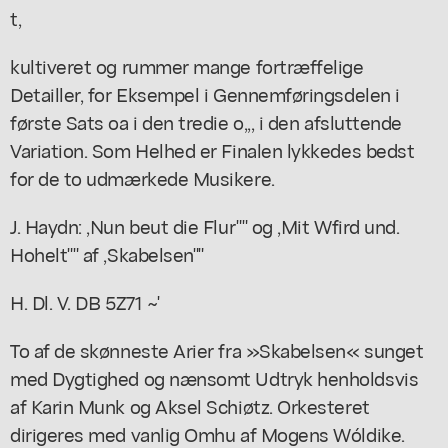
t,
kultiveret og rummer mange fortræffelige
Detailler, for Eksempel i Gennemføringsdelen i
første Sats oa i den tredie o,,, i den afsluttende
Variation. Som Helhed er Finalen lykkedes bedst
for de to udmærkede Musikere.
J. Haydn: ,Nun beut die Flur"" og ,Mit Wfird und.
Hohelt"" af ,Skabelsen""
H. Dl. V. DB 5Z71 ~'
To af de skønneste Arier fra »Skabelsen« sunget
med Dygtighed og nænsomt Udtryk henholdsvis
af Karin Munk og Aksel Schiøtz. Orkesteret
dirigeres med vanlig Omhu af Mogens Wóldike.