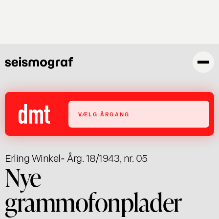
Gå
til
hovedindhold
VÆLG ÅRGANG
Erling Winkel
- Årg. 18/1943, nr. 05
Nye
grammofonplader