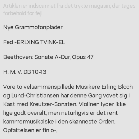
Artiklen er indscannet fra det trykte magasin; der tages
forbehold for fejl
Nye Grammofonplader
Fed -ERLXNG TVINK-EL
Beethoven: Sonate A-Dur, Opus 47
H. M. V. DB 10-13
Vore to velsammenspillede Musikere Erling Bloch
og Lund-Christiansen har denne Gang vovet sig i
Kast med Kreutzer-Sonaten. Violinen lyder ikke
lige godt overalt, men naturligvis er det rent
kammermusikalske i den skønneste Orden.
Opfattelsen er fin o-,