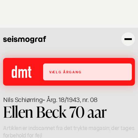
Gå
til
hovedindhold
VÆLG ÅRGANG
Nils Schiørring
- Årg. 18/1943, nr. 08
Ellen Beck 70 aar
Artiklen er indscannet fra det trykte magasin; der tages
forbehold for fejl