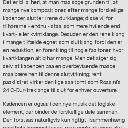
Det er bl. a. heri, at man maa søge grunden til, at
mange nye kompositioner, efter mange forskellige
kadencer, slutter i rene durklange; disse vil for
tilhørerne - endnu - staa. som mere hvilende end
kvart- eller kvintklange. Desuden er den rene klang
i mange tilfælde egnet som slutklang, fordi den er
en reduktion, en forenkling til nogle faa toner, hvor
kvartklangen altid har mange. Men det siger sig
selv, at kadencen paa en overbevisende maade
maa bære hen til denne slutvirkning; rent
paaklistret virker den lige saa tomt som Rossini's
24 C-Dur-treklange til slut for enhver ouverture.
Kadencen er ogsaa i den nye musik det logiske
element, der binder de forskellige dele sammen.
Den forstaas naturligvis kun rigtigt i sammenhæng
med hele kompositionen, men nogle stumper skal