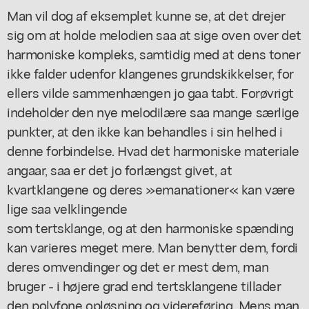
Man vil dog af eksemplet kunne se, at det drejer
sig om at holde melodien saa at sige oven over det
harmoniske kompleks, samtidig med at dens toner
ikke falder udenfor klangenes grundskikkelser, for
ellers vilde sammenhængen jo gaa tabt. Forøvrigt
indeholder den nye melodilære saa mange særlige
punkter, at den ikke kan behandles i sin helhed i
denne forbindelse. Hvad det harmoniske materiale
angaar, saa er det jo forlængst givet, at
kvartklangene og deres »emanationer« kan være
lige saa velklingende
som tertsklange, og at den harmoniske spænding
kan varieres meget mere. Man benytter dem, fordi
deres omvendinger og det er mest dem, man
bruger - i højere grad end tertsklangene tillader
den polyfone opløsning og videreføring. Mens man