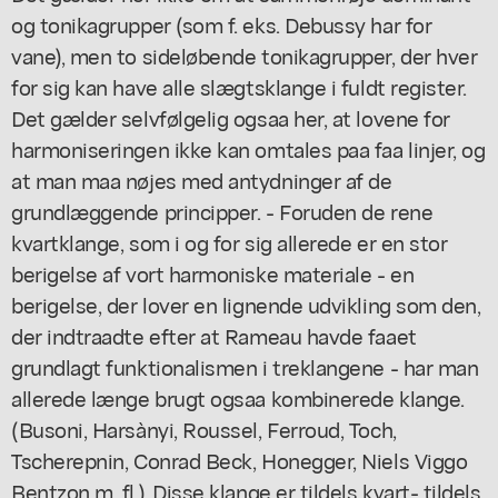
og tonikagrupper (som f. eks. Debussy har for
vane), men to sideløbende tonikagrupper, der hver
for sig kan have alle slægtsklange i fuldt register.
Det gælder selvfølgelig ogsaa her, at lovene for
harmoniseringen ikke kan omtales paa faa linjer, og
at man maa nøjes med antydninger af de
grundlæggende principper. - Foruden de rene
kvartklange, som i og for sig allerede er en stor
berigelse af vort harmoniske materiale - en
berigelse, der lover en lignende udvikling som den,
der indtraadte efter at Rameau havde faaet
grundlagt funktionalismen i treklangene - har man
allerede længe brugt ogsaa kombinerede klange.
(Busoni, Harsànyi, Roussel, Ferroud, Toch,
Tscherepnin, Conrad Beck, Honegger, Niels Viggo
Bentzon m. fl.). Disse klange er tildels kvart- tildels