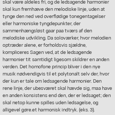
skal være aldeles fri, og de ledsagende harmonier
skal kun fremhæve den melodiske linje, uden at
tynge den ned ved overflødige tonegentagelser
eller harmoniske tyngdepunkter, der
sammenhængsløst gaar paa tværs af den
melodiske udvikling. Da soloværker, hvor melodien
optræder alene, er forholdsvis sjældne,
kompliceres Sagen ved, at de ledsagende
harmonier tit samtidigt ligesom skildrer en anden
verden. Det homofone princip bliver i den nye
musik nødvendigvis til et polytonalt selv der, hvor
der kun er tale om ledsagende harmonier. Den
rene linje, der ubesværet skal hævde sig, maa have
en anden konsistens end den, der er ledsaget; den
skal netop kunne spilles uden ledsagelse, og
alligevel gøre.et harmonisk indtryk. (eks. 3).