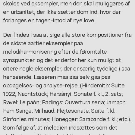
skoles ved eksempler, men den skal muliggøres af
en urbanitet, der ikke sætter dom ind, hvor der
forlanges en tagen-imod af nye love.
Der findes i saa at sige alle store kompositioner fra
de sidste aartier eksempler paa
melodiharmonisering efter de føromtalte
synspunkter, og det er derfor her kun muligt at
citere nogle eksempler, der er særlig tydelige i saa
henseende. Læseren maa saa selv gaa paa
opdagelses- og analyse-rejse. (Hindemith: Suite
1922, Nachtstück; Harsànyi: Sonate f. kl., 2. sats;
Ravel: Le paôn; Badings: Ouvertura seria; Jarnach:
Fem Sange; Milhaud: Fløjtesonate, Suite f. kl.,
Sinfonies minutes; Honegger: Sarabande f. kl.; etc.).
Som følge af, at melodien indsættes som det