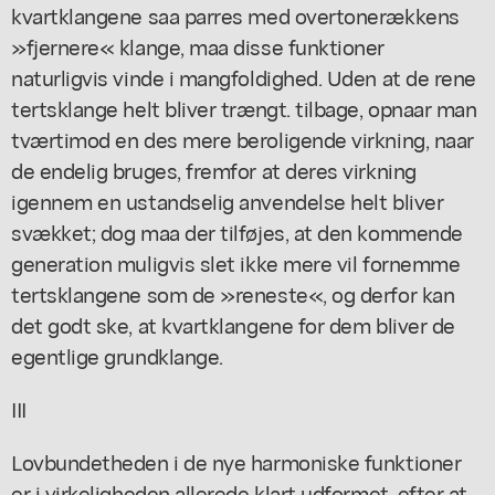
kvartklangene saa parres med overtonerækkens
»fjernere« klange, maa disse funktioner
naturligvis vinde i mangfoldighed. Uden at de rene
tertsklange helt bliver trængt. tilbage, opnaar man
tværtimod en des mere beroligende virkning, naar
de endelig bruges, fremfor at deres virkning
igennem en ustandselig anvendelse helt bliver
svækket; dog maa der tilføjes, at den kommende
generation muligvis slet ikke mere vil fornemme
tertsklangene som de »reneste«, og derfor kan
det godt ske, at kvartklangene for dem bliver de
egentlige grundklange.
III
Lovbundetheden i de nye harmoniske funktioner
er i virkeligheden allerede klart udformet, efter at