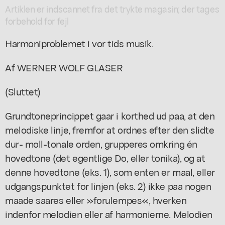
Artiklen er indscannet fra det trykte magasin; der tages
forbehold for fejl
Harmoniproblemet i vor tids musik.
Af WERNER WOLF GLASER
(Sluttet)
Grundtoneprincippet gaar i korthed ud paa, at den
melodiske linje, fremfor at ordnes efter den slidte
dur- moll-tonale orden, grupperes omkring én
hovedtone (det egentlige Do, eller tonika), og at
denne hovedtone (eks. 1), som enten er maal, eller
udgangspunktet for linjen (eks. 2) ikke paa nogen
maade saares eller »forulempes«, hverken
indenfor melodien eller af harmonierne. Melodien