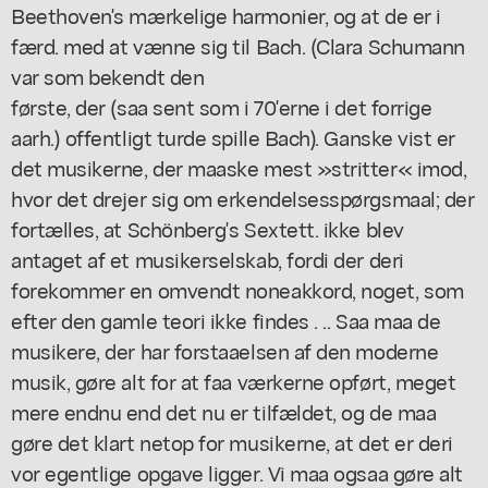
Beethoven's mærkelige harmonier, og at de er i
færd. med at vænne sig til Bach. (Clara Schumann
var som bekendt den
første, der (saa sent som i 70'erne i det forrige
aarh.) offentligt turde spille Bach). Ganske vist er
det musikerne, der maaske mest »stritter« imod,
hvor det drejer sig om erkendelsesspørgsmaal; der
fortælles, at Schönberg's Sextett. ikke blev
antaget af et musikerselskab, fordi der deri
forekommer en omvendt noneakkord, noget, som
efter den gamle teori ikke findes . .. Saa maa de
musikere, der har forstaaelsen af den moderne
musik, gøre alt for at faa værkerne opført, meget
mere endnu end det nu er tilfældet, og de maa
gøre det klart netop for musikerne, at det er deri
vor egentlige opgave ligger. Vi maa ogsaa gøre alt