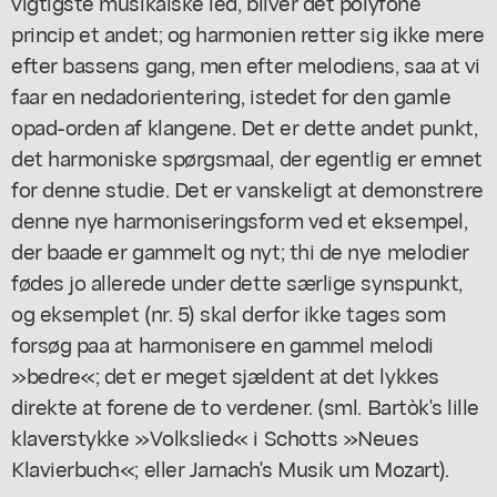
vigtigste musikalske led, bliver det polyfone
princip et andet; og harmonien retter sig ikke mere
efter bassens gang, men efter melodiens, saa at vi
faar en nedadorientering, istedet for den gamle
opad-orden af klangene. Det er dette andet punkt,
det harmoniske spørgsmaal, der egentlig er emnet
for denne studie. Det er vanskeligt at demonstrere
denne nye harmoniseringsform ved et eksempel,
der baade er gammelt og nyt; thi de nye melodier
fødes jo allerede under dette særlige synspunkt,
og eksemplet (nr. 5) skal derfor ikke tages som
forsøg paa at harmonisere en gammel melodi
»bedre«; det er meget sjældent at det lykkes
direkte at forene de to verdener. (sml. Bartòk's lille
klaverstykke »Volkslied« i Schotts »Neues
Klavierbuch«; eller Jarnach's Musik um Mozart).