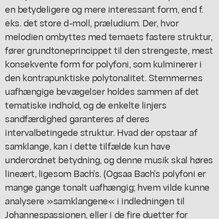
en betydeligere og mere interessant form, end f.
eks. det store d-moll, præludium. Der, hvor
melodien ombyttes med temaets fastere struktur,
fører grundtoneprincippet til den strengeste, mest
konsekvente form for polyfoni, som kulminerer i
den kontrapunktiske polytonalitet. Stemmernes
uafhængige bevægelser holdes sammen af det
tematiske indhold, og de enkelte linjers
sandfærdighed garanteres af deres
intervalbetingede struktur. Hvad der opstaar af
samklange, kan i dette tilfælde kun have
underordnet betydning, og denne musik skal høres
lineært, ligesom Bach's. (Ogsaa Bach's polyfoni er
mange gange tonalt uafhængig; hvem vilde kunne
analysere »samklangene« i indledningen til
Johannespassionen, eller i de fire duetter for