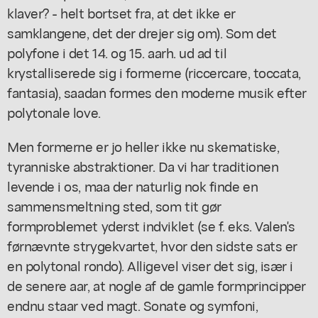
klaver? - helt bortset fra, at det ikke er
samklangene, det der drejer sig om). Som det
polyfone i det 14. og 15. aarh. ud ad til
krystalliserede sig i formerne (riccercare, toccata,
fantasia), saadan formes den moderne musik efter
polytonale love.
Men formerne er jo heller ikke nu skematiske,
tyranniske abstraktioner. Da vi har traditionen
levende i os, maa der naturlig nok finde en
sammensmeltning sted, som tit gør
formproblemet yderst indviklet (se f. eks. Valen's
førnævnte strygekvartet, hvor den sidste sats er
en polytonal rondo). Alligevel viser det sig, især i
de senere aar, at nogle af de gamle formprincipper
endnu staar ved magt. Sonate og symfoni,