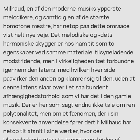
Milhaud, en af den moderne musiks ypperste
melodikere, og samtidig en af de største
homofone mestre, har netop paa dette omraade
vist helt nye veje. Det melodiske og -dets
harmoniske skygger er hos ham tit som to
egenskaber ved samme materiale, tilsyneladende
modstridende, men i virkeligheden tæt forbundne
igennem den latens, med hvilken hver side
paavirker den anden og klamrer sig til den, uden at
denne latens slaar over i et saa bundent
afhængighedsforhold, som vi har det i den gamle
musik. Der er her som sagt endnu ikke tale om ren
polytonalitet, men om et fænomen, der i sin
konsekvente anvendelse fører dertil; Milhaud har
netop tit afsnit i sine værker, hvor der
tilsyneladende staar to tonarter ved siden af