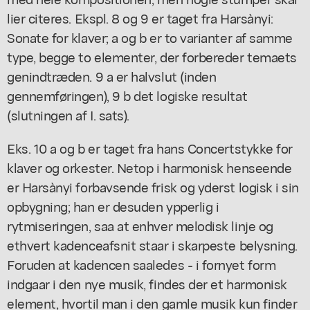
lier citeres. Ekspl. 8 og 9 er taget fra Harsànyi:
Sonate for klaver; a og b er to varianter af samme
type, begge to elementer, der forbereder temaets
genindtræden. 9 a er halvslut (inden
gennemføringen), 9 b det logiske resultat
(slutningen af I. sats).
Eks. 10 a og b er taget fra hans Concertstykke for
klaver og orkester. Netop i harmonisk henseende
er Harsànyi forbavsende frisk og yderst logisk i sin
opbygning; han er desuden ypperlig i
rytmiseringen, saa at enhver melodisk linje og
ethvert kadenceafsnit staar i skarpeste belysning.
Foruden at kadencen saaledes - i fornyet form
indgaar i den nye musik, findes der et harmonisk
element, hvortil man i den gamle musik kun finder