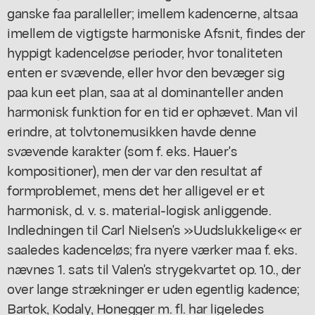
ganske faa paralleller; imellem kadencerne, altsaa
imellem de vigtigste harmoniske Afsnit, findes der
hyppigt kadenceløse perioder, hvor tonaliteten
enten er svævende, eller hvor den bevæger sig
paa kun eet plan, saa at al dominanteller anden
harmonisk funktion for en tid er ophævet. Man vil
erindre, at tolvtonemusikken havde denne
svævende karakter (som f. eks. Hauer's
kompositioner), men der var den resultat af
formproblemet, mens det her alligevel er et
harmonisk, d. v. s. material-logisk anliggende.
Indledningen til Carl Nielsen's »Uudslukkelige« er
saaledes kadenceløs; fra nyere værker maa f. eks.
nævnes 1. sats til Valen's strygekvartet op. 10., der
over lange strækninger er uden egentlig kadence;
Bartok, Kodaly, Honegger m. fl. har ligeledes