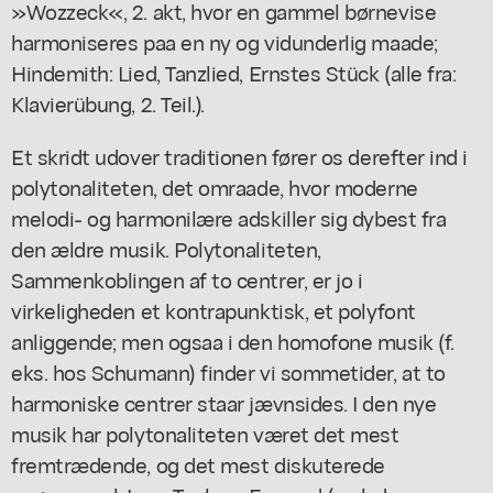
»Wozzeck«, 2. akt, hvor en gammel børnevise
harmoniseres paa en ny og vidunderlig maade;
Hindemith: Lied, Tanzlied, Ernstes Stück (alle fra:
Klavierübung, 2. Teil.).
Et skridt udover traditionen fører os derefter ind i
polytonaliteten, det omraade, hvor moderne
melodi- og harmonilære adskiller sig dybest fra
den ældre musik. Polytonaliteten,
Sammenkoblingen af to centrer, er jo i
virkeligheden et kontrapunktisk, et polyfont
anliggende; men ogsaa i den homofone musik (f.
eks. hos Schumann) finder vi sommetider, at to
harmoniske centrer staar jævnsides. I den nye
musik har polytonaliteten været det mest
fremtrædende, og det mest diskuterede