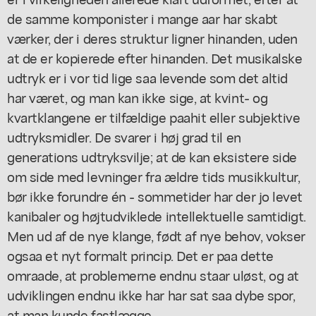
de samme komponister i mange aar har skabt
værker, der i deres struktur ligner hinanden, uden
at de er kopierede efter hinanden. Det musikalske
udtryk er i vor tid lige saa levende som det altid
har været, og man kan ikke sige, at kvint- og
kvartklangene er tilfældige paahit eller subjektive
udtryksmidler. De svarer i høj grad til en
generations udtryksvilje; at de kan eksistere side
om side med levninger fra ældre tids musikkultur,
bør ikke forundre én - sommetider har der jo levet
kanibaler og højtudviklede intellektuelle samtidigt.
Men ud af de nye klange, født af nye behov, vokser
ogsaa et nyt formalt princip. Det er paa dette
omraade, at problemerne endnu staar uløst, og at
udviklingen endnu ikke har har sat saa dybe spor,
at man kunde fastlægge