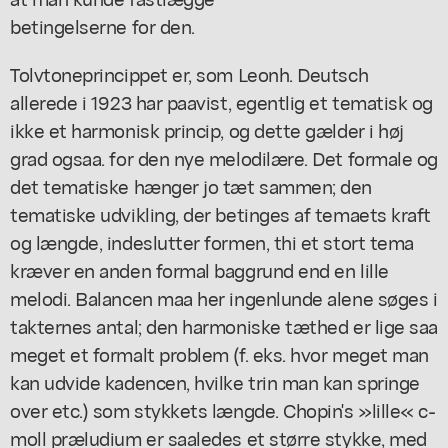
betingelserne for den.
Tolvtoneprincippet er, som Leonh. Deutsch
allerede i 1923 har paavist, egentlig et tematisk og
ikke et harmonisk princip, og dette gælder i høj
grad ogsaa. for den nye melodilære. Det formale og
det tematiske hænger jo tæt sammen; den
tematiske udvikling, der betinges af temaets kraft
og længde, indeslutter formen, thi et stort tema
kræver en anden formal baggrund end en lille
melodi. Balancen maa her ingenlunde alene søges i
takternes antal; den harmoniske tæthed er lige saa
meget et formalt problem (f. eks. hvor meget man
kan udvide kadencen, hvilke trin man kan springe
over etc.) som stykkets længde. Chopin's »lille« c-
moll præludium er saaledes et større stykke, med