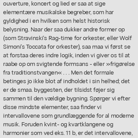
ouverture, koncert og lied er saa at sige
elementære musikalske begreber, som har
gyldighed i en hvilken som helst historisk
belysning. Naar der saa dukker andre former op
(som Stravinski's Rag-time for orkester, eller Wolf
Simoni's Toccata for orkester), saa maa vi først se
at forstaa deres indre logik, inden vi giver os til at
raabe op om svigtende formsans - eller »frigørelse
fra traditionstvangen« . . . Men det formale
betinges jo ikke blot af indholdet i sin helhed; det
er de smaa. byggesten, der tilsidst føjer sig
sammen til den vældige bygning. Spørger vi efter
disse mindste elementer, saa finder vi
intervallovene som grundlæggende for al moderne
musik. Foruden kvint- og kvartklangene og
harmonier som ved eks. 11 b, er det intervallovene,