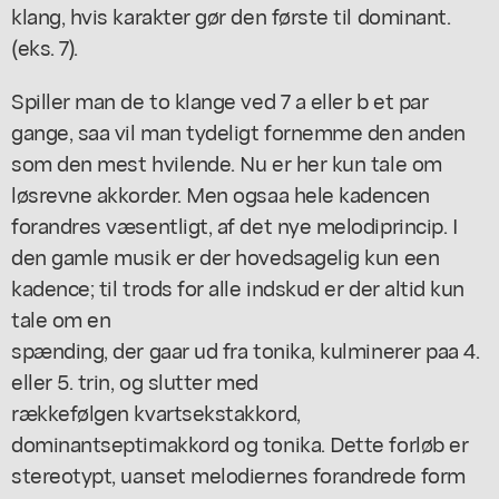
klang, hvis karakter gør den første til dominant.
(eks. 7).
Spiller man de to klange ved 7 a eller b et par
gange, saa vil man tydeligt fornemme den anden
som den mest hvilende. Nu er her kun tale om
løsrevne akkorder. Men ogsaa hele kadencen
forandres væsentligt, af det nye melodiprincip. I
den gamle musik er der hovedsagelig kun een
kadence; til trods for alle indskud er der altid kun
tale om en
spænding, der gaar ud fra tonika, kulminerer paa 4.
eller 5. trin, og slutter med
rækkefølgen kvartsekstakkord,
dominantseptimakkord og tonika. Dette forløb er
stereotypt, uanset melodiernes forandrede form