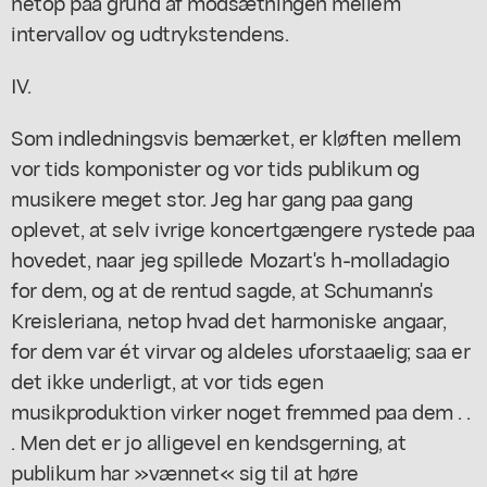
netop paa grund af modsætningen mellem
intervallov og udtrykstendens.
IV.
Som indledningsvis bemærket, er kløften mellem
vor tids komponister og vor tids publikum og
musikere meget stor. Jeg har gang paa gang
oplevet, at selv ivrige koncertgængere rystede paa
hovedet, naar jeg spillede Mozart's h-molladagio
for dem, og at de rentud sagde, at Schumann's
Kreisleriana, netop hvad det harmoniske angaar,
for dem var ét virvar og aldeles uforstaaelig; saa er
det ikke underligt, at vor tids egen
musikproduktion virker noget fremmed paa dem . .
. Men det er jo alligevel en kendsgerning, at
publikum har »vænnet« sig til at høre