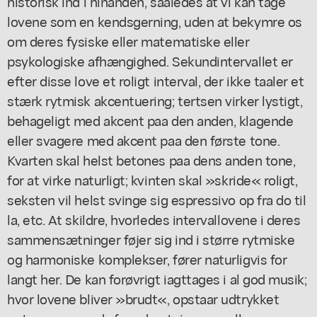
historisk ind i hinanden, saaledes at vi kan tage
lovene som en kendsgerning, uden at bekymre os
om deres fysiske eller matematiske eller
psykologiske afhængighed. Sekundintervallet er
efter disse love et roligt interval, der ikke taaler et
stærk rytmisk akcentuering; tertsen virker lystigt,
behageligt med akcent paa den anden, klagende
eller svagere med akcent paa den første tone.
Kvarten skal helst betones paa dens anden tone,
for at virke naturligt; kvinten skal »skride« roligt,
seksten vil helst svinge sig espressivo op fra do til
la, etc. At skildre, hvorledes intervallovene i deres
sammensætninger føjer sig ind i større rytmiske
og harmoniske komplekser, fører naturligvis for
langt her. De kan forøvrigt iagttages i al god musik;
hvor lovene bliver »brudt«, opstaar udtrykket