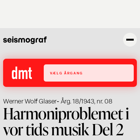
Gå
til
hovedindhold
VÆLG ÅRGANG
Werner Wolf Glaser
- Årg. 18/1943, nr. 08
Harmoniproblemet i
vor tids musik Del 2