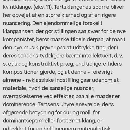
kvintklange. (eks. 11). Tertsklangenes sødme bliver
her opvejet af en større klarhed og af en rigere
nuancering. Den ejendommelige forskel i
klangsansen, der gør stillingen saa svær for de nye
komponister, beror maaske tildels derpaa, at man i
den nye musik prøver paa at udtrykke ting, der i
deres tendens tydeligere bærer intellektuelt, d. v.
s. etisk og konstruktivt præg, end tidligere tiders
kompositioner gjorde, og at denne - forøvrigt
almene - nyklassiske indstilling gaar udenom et
materiale, hvori de sanselige nuancer,
overraskelserne ved effekter, paa alle maader er
dominerende. Tertsens uhyre enevælde, dens
afgørende betydning for dur og moll, for
dominantseptim eller forstørret klang, er
udtrykket for en helt igennem materialistisk