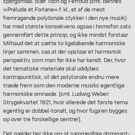
spørgsmaal. Især Toch og Ferroud (sml. dennes
»Prélude et Forlane« f. kl., et af de mest
fremragende polytonale stykker i den nye musik)
har med største konsekvens ogsaa i homofon sats
gennemført dette princip, og ikke mindst forstaar
Milhaud det at sætte to ligeløbende harmoniske
linjer sammen, saa at der opstaar et harmonisk
perspektiv, som man før ikke har kendt. Der, hvor
det tematiske materiale skal uddybes
kontrapunktisk, vil det polytonale endnu mere
træde frem som den moderne musiks egentlige
harmoniske omraade. (sml. Ludwig Weber:
Strygekvartet 1921, hvor allerede det første tema
egentlig er dobbel-tonalt, og hvor fuga'en bygges
op over tre forskellige centrer).
Det gælder her ikke om at sammenføje dominant-