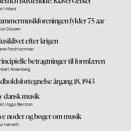
ietrich Buxtehude: Klaverværker
nn Viderø
ammermusikforeningen fylder 75 aar
lius Clausen
usiklivet efter krigen
erre Forchhammer
rincipielle betragtninger til formlæren
rbert Rosenberg
ndholdsfortegnelse årgang 18, 1943
y dansk musik
els Viggo Bentzon
ye noder og bøger om musik
ul Herneth