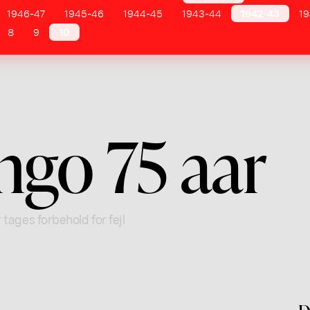
1946-47
1945-46
1944-45
1943-44
1942-43
19
8
9
10
ngo 75 aar
 tages forbehold for fejl