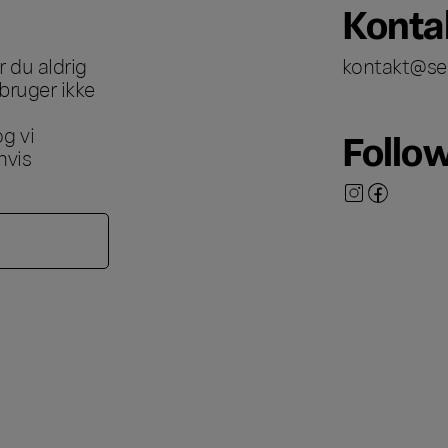
Konta
 du aldrig
kontakt@se
bruger ikke
g vi
Follo
hvis