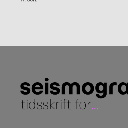
tidsskrift for
...