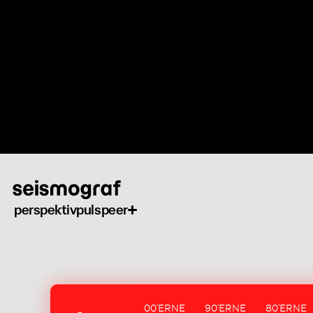
Gå
til
hovedindhold
perspektiv
puls
peer
00'ERNE
90'ERNE
80'ERNE