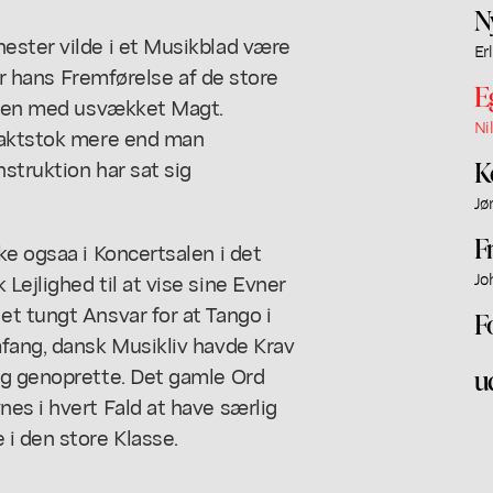
N
ester vilde i et Musikblad være
Er
aar hans Fremførelse af de store
E
elsen med usvækket Magt.
Ni
 Taktstok mere end man
struktion har sat sig
K
Jø
F
ke ogsaa i Koncertsalen i det
Lejlighed til at vise sine Evner
Jo
t tungt Ansvar for at Tango i
F
mfang, dansk Musikliv havde Krav
ig genoprette. Det gamle Ord
u
es i hvert Fald at have særlig
i den store Klasse.