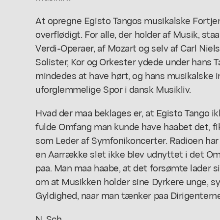
At opregne Egisto Tangos musikalske Fortjen
overflødigt. For alle, der holder af Musik, st
Verdi-Operaer, af Mozart og selv af Carl Ni
Solister, Kor og Orkester ydede under hans
mindedes at have hørt, og hans musikalske in
uforglemmelige Spor i dansk Musikliv.
Hvad der maa beklages er, at Egisto Tango ik
fulde Omfang man kunde have haabet det, fik 
som Leder af Symfonikoncerter. Radioen har e
en Aarrække slet ikke blev udnyttet i det O
paa. Man maa haabe, at det forsømte lader s
om at Musikken holder sine Dyrkere unge, syn
Gyldighed, naar man tænker paa Dirigenterne 
N. Sch.