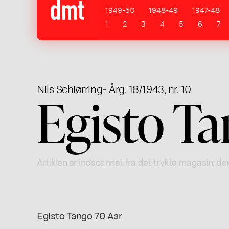
1949-50
1948-49
1947-48
1
2
3
4
5
6
7
Nils Schiørring
- Årg. 18/1943, nr. 10
Egisto Ta
Artiklen er indscannet fra det trykte magasin; der
Egisto Tango 70 Aar