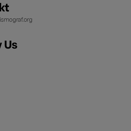
kt
ismograf.org
w Us