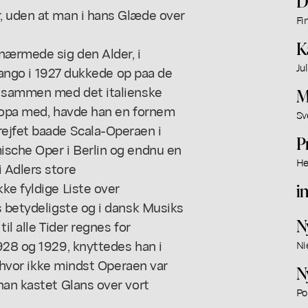
D
, uden at man i hans Glæde over
Fi
K
nærmede sig den Alder, i
Ju
 Tango i 1927 dukkede op paa de
n sammen med det italienske
M
uropa med, havde han en fornem
Sv
ejfet baade Scala-Operaen i
P
ische Oper i Berlin og endnu en
He
 Adlers store
ke fyldige Liste over
i
s betydeligste og i dansk Musiks
N
il alle Tider regnes for
928 og 1929, knyttedes han i
Ni
, hvor ikke mindst Operaen var
N
han kastet Glans over vort
Po