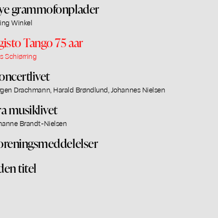
ye grammofonplader
ling Winkel
gisto Tango 75 aar
ls Schiørring
oncertlivet
rgen Drachmann, Harald Brøndlund, Johannes Nielsen
ra musiklivet
hanne Brandt-Nielsen
oreningsmeddelelser
den titel