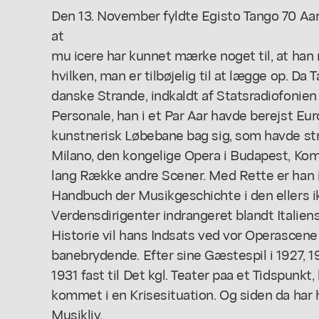
Den 13. November fyldte Egisto Tango 70 Aar
at
mu icere har kunnet mærke noget til, at han 
hvilken, man er tilbøjelig til at lægge op. Da
danske Strande, indkaldt af Statsradiofonie
Personale, han i et Par Aar havde berejst E
kunstnerisk Løbebane bag sig, som havde str
Milano, den kongelige Opera i Budapest, Kom
lang Række andre Scener. Med Rette er han i
Handbuch der Musikgeschichte i den ellers ik
Verdensdirigenter indrangeret blandt Italien
Historie vil hans Indsats ved vor Operascene t
banebrydende. Efter sine Gæstespil i 1927, 1
1931 fast til Det kgl. Teater paa et Tidspunkt
kommet i en Krisesituation. Og siden da har 
Musikliv.