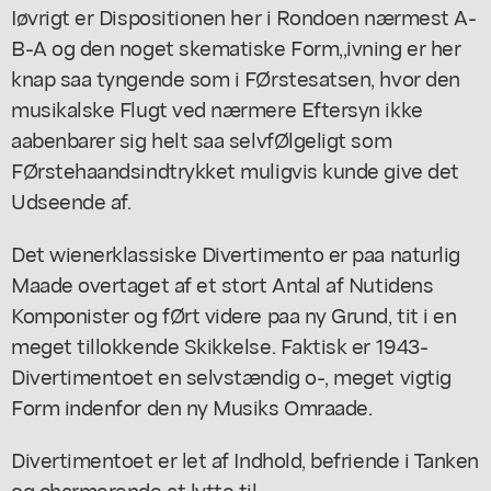
Iøvrigt er Dispositionen her i Rondoen nærmest A-
B-A og den noget skematiske Form,,ivning er her
knap saa tyngende som i FØrstesatsen, hvor den
musikalske Flugt ved nærmere Eftersyn ikke
aabenbarer sig helt saa selvfØlgeligt som
FØrstehaandsindtrykket muligvis kunde give det
Udseende af.
Det wienerklassiske Divertimento er paa naturlig
Maade overtaget af et stort Antal af Nutidens
Komponister og fØrt videre paa ny Grund, tit i en
meget tillokkende Skikkelse. Faktisk er 1943-
Divertimentoet en selvstændig o-, meget vigtig
Form indenfor den ny Musiks Omraade.
Divertimentoet er let af Indhold, befriende i Tanken
og charmerende at lytte til.