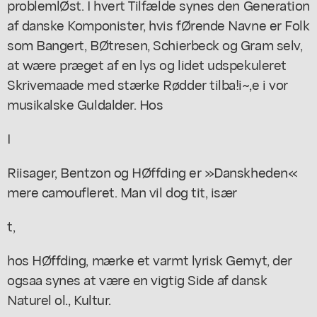
problemlØst. I hvert Tilfælde synes den Generation
af danske Komponister, hvis fØrende Navne er Folk
som Bangert, BØtresen, Schierbeck og Gram selv,
at wære præget af en lys og lidet udspekuleret
Skrivemaade med stærke Rødder tilba!i~,e i vor
musikalske Guldalder. Hos
I
Riisager, Bentzon og HØffding er »Danskheden«
mere camoufleret. Man vil dog tit, især
t,
hos HØffding, mærke et varmt lyrisk Gemyt, der
ogsaa synes at være en vigtig Side af dansk
Naturel ol., Kultur.