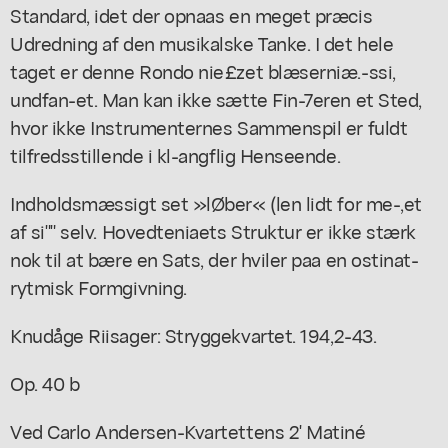
Standard, idet der opnaas en meget præcis
Udredning af den musikalske Tanke. I det hele
taget er denne Rondo nie£zet blæserniæ.-ssi,
undfan-et. Man kan ikke sætte Fin-7eren et Sted,
hvor ikke Instrumenternes Sammenspil er fuldt
tilfredsstillende i kl-angflig Henseende.
Indholdsmæssigt set »lØber« (len lidt for me-,et
af si"" selv. Hovedteniaets Struktur er ikke stærk
nok til at bære en Sats, der hviler paa en ostinat-
rytmisk Formgivning.
Knudåge Riisager: Stryggekvartet. 194,2-43.
Op. 40 b
Ved Carlo Andersen-Kvartettens 2' Matiné