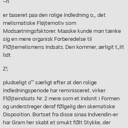
~n
er baseret paa den rolige Indledning o,,, det
melismatiske Fløjtemotiv som
Modsætningsfaktorer. Maaske kunde man tænke
sig en mere organisk Forberedelse til
FlØjtemelismens Indsats. Den kommer, ærligit t,,ilt
lidt
Z!,
pludseligt o"" særligt efter at den rolige
Indledningsperiode har reminisceret. virker
FlØjteindsats Nr. 2 mere som et Indsnit i Formen
og understreger deraf fØlgelig den skematiske
Disposition. Bortset fra disse sinaa Indvendin-er
har Gram her skabt et smukt fØlt Stykke, der