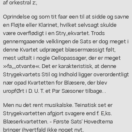
af orkestral z:,
Oprindelse og som tit faar een til at sidde og savne
en Fløjte eller Klarinet, hvilket selvsagt skulde
være overflødigt i en Stry,,ekvartet. Trods
gennemgaaende velklingen de Sats er dog meget i
denne Kvartet udpræget blæsermæssigt følt,
mest udtalt i nogle Cellopassager, der er meget
»fa,,,,otvante«. Det er karakteristisk, at denne
Strygekvartets Stil og Indhold ligger overordentligt
nær opad Kvartetten for Blæsere, der blev
uropfØrt i D. U. T. et Par Sæsoner tilbage. .
Men nu det rent musikalske. Teinatisk set er
Strygekvartetten afgjort svagere end f. E,ks.
Blæserkvartetten. - Første Sats' Hovedtema
bringer ihvertfald ikke noget nyt,