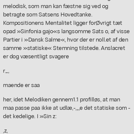
melodisk, som man kan fæstne sig ved og
betragte som Satsens Hovedtanke.
Kompositionens Mentalitet ligger forØvrigt tæt
opad »Sinfonia gajo«s langsomme Sats o, af visse
Partier i »Dansk Salme«, hvor der er noll.et af den
samme »statiske« Stemning tilstede. Anslacret
er dog væsentligt svagere
r_,
maende er saa
her, idet Melodiken gennem1.1 profilløs, at man
maa passe paa ikke at udlæ,-,,,,e det statiske som -
det kedelige. I »Sin z:
,z,