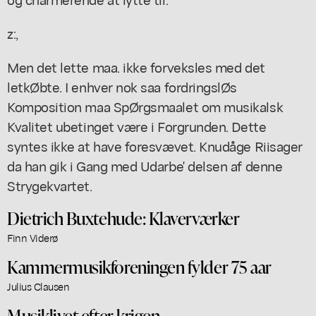
z:,
Men det lette maa. ikke forveksles med det
letkØbte. I enhver nok saa fordringslØs
Komposition maa SpØrgsmaalet om musikalsk
Kvalitet ubetinget være i Forgrunden. Dette
syntes ikke at have foresvævet. Knudåge Riisager
da han gik i Gang med Udarbe' delsen af denne
Strygekvartet.
Dietrich Buxtehude: Klaverværker
Finn Viderø
Kammermusikforeningen fylder 75 aar
Julius Clausen
Musiklivet efter krigen