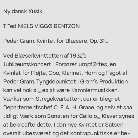
Ny dansk Xusik
T""ed NIELS VIGGØ BENTZON
Peder Gram: Kvintet for Blæsere. Op. 31L
Ved Blæserkvinttetten af 1932's
Jubilæumskoncert i Foraaret uropfØrtes, en
Kvinlet for Fløjte, Obo, Klarinet, Horn og Fagot af
Peder Gram. Tyngdepunktet i Gram's Produktion
kan vel nok si,,,,es at være Kamniermusikken.
Værker som Strygekvartetten, der er tilegnet
Departementschef C. F. A. H. Graae, og selv et saa
tidligt Værk som Sonaten for Cello o,,, Klaver synes
at bekreefte dette. I den nye Kvintet er Satsen
overalt ubesværet og det kontrapunktiske er be~