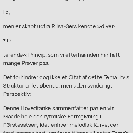
I z:,
men er skabt udfra Riisa-3ers kendte »diver-
z D
terende« Princip, som vi efterhaanden har haft
mange Prøver paa.
Det forhindrer dog ikke et Citat af dette Tema, hvis
Struktur er letløbende, men uden synderligt
Perspektiv:
Denne Hovedtanke sammenfatter paa en vis
Maade hele den rytmiske Formgivning i
FØrstesatsen, idet enhver melodisk Kurve, der
forekommer heri, kan føres tilbage til dette Tema's