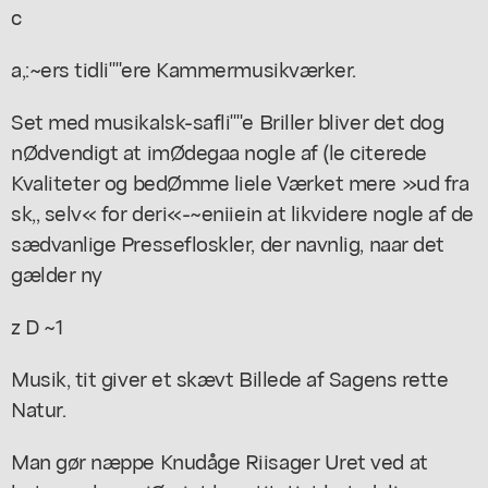
c
a,:~ers tidli""ere Kammermusikværker.
Set med musikalsk-safli""e Briller bliver det dog
nØdvendigt at imØdegaa nogle af (le citerede
Kvaliteter og bedØmme liele Værket mere »ud fra
sk,, selv« for deri«-~eniiein at likvidere nogle af de
sædvanlige Pressefloskler, der navnlig, naar det
gælder ny
z D ~1
Musik, tit giver et skævt Billede af Sagens rette
Natur.
Man gør næppe Knudåge Riisager Uret ved at