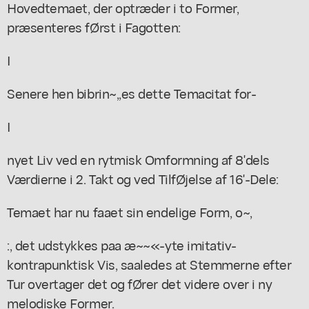
Hovedtemaet, der optræder i to Former,
præsenteres fØrst i Fagotten:
I
Senere hen bibrin~,,es dette Temacitat for-
I
nyet Liv ved en rytmisk Omformning af 8'dels
Værdierne i 2. Takt og ved TilfØjelse af 16'-Dele:
Temaet har nu faaet sin endelige Form, o~,
:, det udstykkes paa æ~~«-yte imitativ-
kontrapunktisk Vis, saaledes at Stemmerne efter
Tur overtager det og fØrer det videre over i ny
melodiske Former.