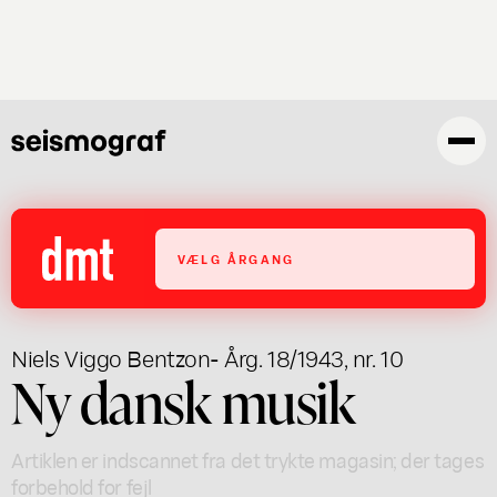
Gå
til
hovedindhold
VÆLG ÅRGANG
Niels Viggo Bentzon
- Årg. 18/1943, nr. 10
Ny dansk musik
Artiklen er indscannet fra det trykte magasin; der tages
forbehold for fejl