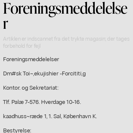
Foreningsmeddelelse
r
Artiklen er indscannet fra det trykte magasin; der tages
forbehold for fejl
Foreningsmeddelelser
Dm#sk Toi~,ekujishier -Forcititi,g
Kontor. og Sekretariat:
Tlf. Palæ 7-576. Hverdage 10-16.
kaadhuss~ræde 1, 1. Sal, København K.
Bestyrelse: