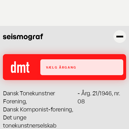
Gå
til
hovedindhold
VÆLG ÅRGANG
Dansk Tonekunstner
- Årg. 21/1946, nr.
Forening
,
08
Dansk Komponist-forening
,
Det unge
tonekunstnerselskab